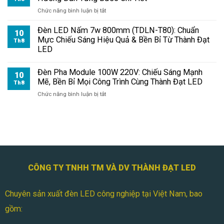
100W
ở
Chức năng bình luận bị tắt
Chống
Lắp
Nước
Đèn
Đèn LED Nấm 7w 800mm (TDLN-T80): Chuẩn
Tốt
10
Pha
Mực Chiếu Sáng Hiệu Quả & Bền Bỉ Từ Thành Đạt
Th8
Không?
Module
LED
|
100W
Chuẩn
Chuẩn
IP65
Đèn Pha Module 100W 220V: Chiếu Sáng Mạnh
Kỹ
10
An
Mẽ, Bền Bỉ Mọi Công Trình Cùng Thành Đạt LED
Thuật
Th8
Toàn
|
ở
Chức năng bình luận bị tắt
Ngoài
Hướng
Đèn
Trời?
Dẫn
Pha
Từng
Module
Bước
100W
Chi
220V:
Tiết
Chiếu
Sáng
Mạnh
CÔNG TY TNHH TM VÀ DV THÀNH ĐẠT LED
Mẽ,
Bền
Chuyên sản xuất đèn LED công nghiệp tại Việt Nam, bao
Bỉ
Mọi
gồm:
Công
Trình