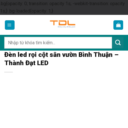
.bg{opacity: 0; transition: opacity 1s; -webkit-transition: opacity
Skip
1s;} .bg-loaded{opacity: 1;}
to
content
Tìm
kiếm:
Đèn led rọi cột sân vườn Bình Thuận –
Thành Đạt LED