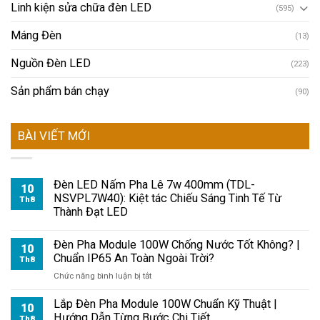
Linh kiện sửa chữa đèn LED
(595)
Máng Đèn
(13)
Nguồn Đèn LED
(223)
Sản phẩm bán chạy
(90)
BÀI VIẾT MỚI
Đèn LED Nấm Pha Lê 7w 400mm (TDL-
10
NSVPL7W40): Kiệt tác Chiếu Sáng Tinh Tế Từ
Th8
Thành Đạt LED
Đèn Pha Module 100W Chống Nước Tốt Không? |
10
Chuẩn IP65 An Toàn Ngoài Trời?
Th8
ở
Chức năng bình luận bị tắt
Đèn
Pha
Lắp Đèn Pha Module 100W Chuẩn Kỹ Thuật |
10
Module
Hướng Dẫn Từng Bước Chi Tiết
Th8