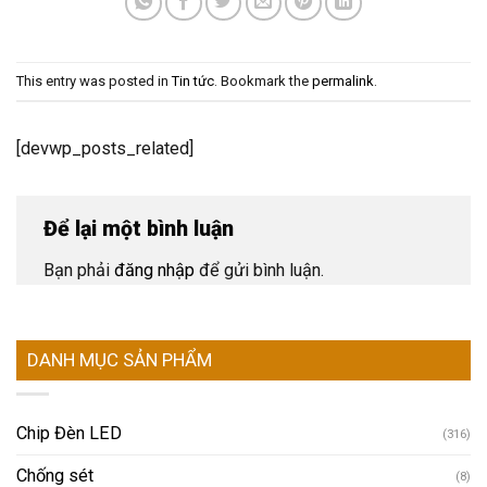
This entry was posted in
Tin tức
. Bookmark the
permalink
.
[devwp_posts_related]
Để lại một bình luận
Bạn phải
đăng nhập
để gửi bình luận.
DANH MỤC SẢN PHẨM
Chip Đèn LED
(316)
Chống sét
(8)