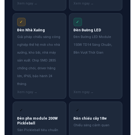
✓
✓
Đèn Nhà Xưởng
Đèn Đường LED
Giải pháp chiếu sáng công
Đèn Đường LED Module
nghiệp thế hệ mới cho nhà
150W TD14 Sáng Chuẩn,
xưởng, kho bãi, nhà máy
Bền Vượt Thời Gian
sản xuất. Chip SMD 2835
chống chói, driver hãng
lớn, IP65, bảo hành 24
tháng.
✓
✓
Đèn pha module 200W
Đèn chiếu cây 18w
Pickleball
Chiếu sáng cảnh quan
Sân Pickleball tiêu chuẩn