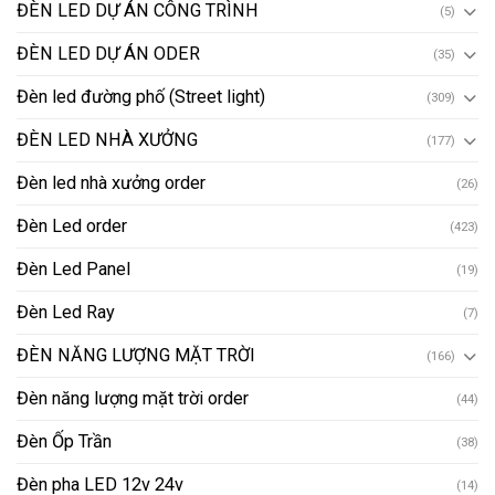
ĐÈN LED DỰ ÁN CÔNG TRÌNH
(5)
ĐÈN LED DỰ ÁN ODER
(35)
Đèn led đường phố (Street light)
(309)
ĐÈN LED NHÀ XƯỞNG
(177)
Đèn led nhà xưởng order
(26)
Đèn Led order
(423)
Đèn Led Panel
(19)
Đèn Led Ray
(7)
ĐÈN NĂNG LƯỢNG MẶT TRỜI
(166)
Đèn năng lượng mặt trời order
(44)
Đèn Ốp Trần
(38)
Đèn pha LED 12v 24v
(14)