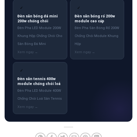
✓
✓
Đèn sân bóng đá mini
Đèn sân bóng rổ 200w
200w chống chói
module cao cấp
Đèn Pha LED Module 200W
Đèn Pha Sân Bóng Rổ 200W
Khung Hộp Chống Chói Cho
Chống Chói Module Khung
Sân Bóng Đá Mini
Hộp
✓
Đèn sân tennis 400w
module chống chói loá
Đèn Pha LED Module 400W
Chống Chói Loá Sân Tennis