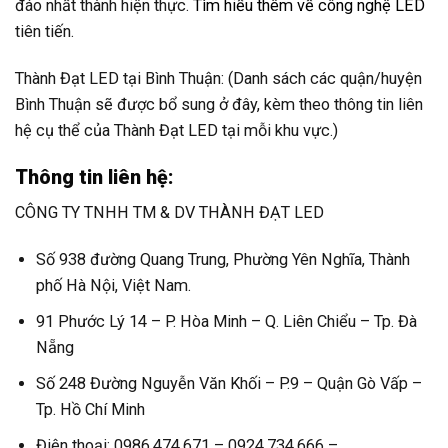
đáo nhất thành hiện thực.
Tìm hiểu thêm về công nghệ LED
tiên tiến.
Thành Đạt LED tại Bình Thuận: (Danh sách các quận/huyện
Bình Thuận sẽ được bổ sung ở đây, kèm theo thông tin liên
hệ cụ thể của Thành Đạt LED tại mỗi khu vực.)
Thông tin liên hệ:
CÔNG TY TNHH TM & DV THÀNH ĐẠT LED
Số 938 đường Quang Trung, Phường Yên Nghĩa, Thành
phố Hà Nội, Việt Nam.
91 Phước Lý 14 – P. Hòa Minh – Q. Liên Chiểu – Tp. Đà
Nẵng
Số 248 Đường Nguyễn Văn Khối – P.9 – Quận Gò Vấp –
Tp. Hồ Chí Minh
Điện thoại: 0986.474.671 – 0924.734.666 –