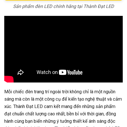
Sản phẩm đèn LED chính hãng tại Thành Đạt LED
Mỗi chiếc đèn trang trí ngoài trời không chỉ là một nguồn
sáng mà còn là một công cụ để kiến tạo nghệ thuật và cảm
xúc. Thành Đạt LED cam kết mang đến những sản phẩm
đạt chuẩn chất lượng cao nhất, bền bỉ với thời gian, đồng
hành cùng bạn biến những ý tưởng thiết kế ánh sáng độc