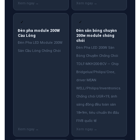
✓
✓
Đèn pha module 200W
Đèn sân bóng chuyền
Cầu Lông
200w module chống
chói
Đèn Pha LED Module 200W
Đèn Pha LED 200W Sân
Sân Cầu Lông Chống Chói
Bóng Chuyền Chống Chói
TDLF-MKH200-BCV — Chip
Bridgelux/Philips/Cree,
driver MEAN
WELL/Philips/Inventronics.
Chống chói UGR<19, ánh
sáng đồng đều toàn sân
18×9m, tiêu chuẩn thi đấu
FIVB quốc tế