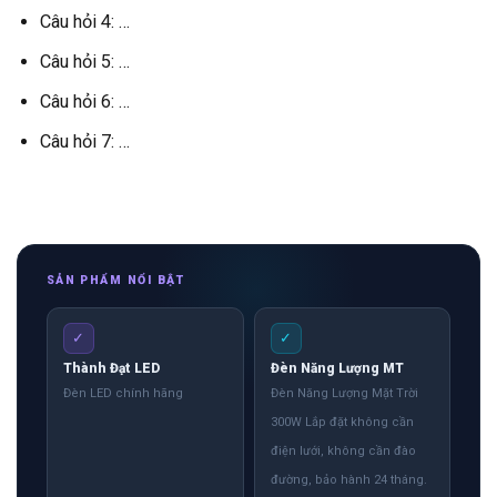
Câu hỏi 4: …
Câu hỏi 5: …
Câu hỏi 6: …
Câu hỏi 7: …
SẢN PHẨM NỔI BẬT
✓
✓
Thành Đạt LED
Đèn Năng Lượng MT
Đèn LED chính hãng
Đèn Năng Lượng Mặt Trời
300W Lắp đặt không cần
điện lưới, không cần đào
đường, bảo hành 24 tháng.