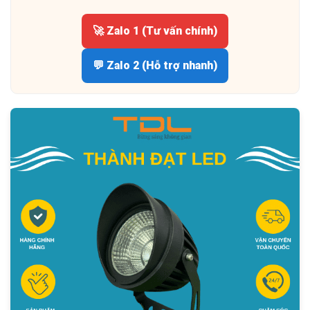
🚀 Zalo 1 (Tư vấn chính)
💬 Zalo 2 (Hỗ trợ nhanh)