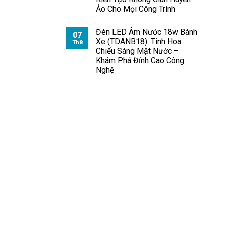
Chiếu
Ảo Cho Mọi Công Trình
Bãi
Đỗ
Xe
Đèn LED Âm Nước 18w Bánh
07
Xe (TDANB18): Tinh Hoa
Th8
Chiếu Sáng Mặt Nước –
Khám Phá Đỉnh Cao Công
Nghệ