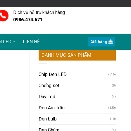
Dịch vụ hỗ trợ khách hàng
0986.474.671
N LED
LIÊN HỆ
Giỏ hàng
DANH MỤC SẢN PHẨM
Chip Đèn LED
(316)
Chống sét
(8)
Dây Led
(4)
Đèn Âm Trần
(130)
Đèn bulb
(10)
Đèn Chùm
(4)