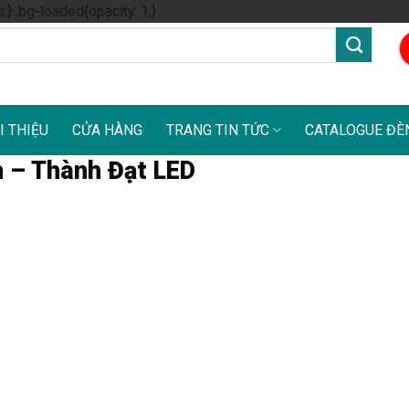
Skip
s;} .bg-loaded{opacity: 1;}
to
content
I THIỆU
CỬA HÀNG
TRANG TIN TỨC
CATALOGUE ĐÈ
h – Thành Đạt LED