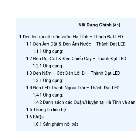
Nội Dung Chính
[
Ẩn
]
1
Đèn led rọi cột sân vườn Hà Tĩnh – Thành Đạt LED
1.1
Đèn Âm Đất & Đèn Âm Nước – Thành Đạt LED
1.1.1
Ứng dụng:
1.2
Đèn Rọi Cột & Đèn Chiếu Cây – Thành Đạt LED
1.2.1
Ứng dụng:
1.3
Đèn Nấm – Cột Đèn Lối Đi – Thành Đạt LED
1.3.1
Ứng dụng:
1.4
Đèn LED Thanh Ngoài Trời – Thành Đạt LED
1.4.1
Ứng dụng:
1.4.2
Danh sách các Quận/Huyện tại Hà Tĩnh và sả
1.5
Thông tin liên hệ
1.6
FAQs
1.6.1
Sản phẩm nổi bật