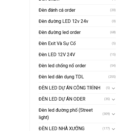
Đèn đánh cá order
(20)
Đèn đường LED 12v 24v
(0)
Đèn đường led order
(68)
Đèn Exit Và Sự Cố
(5)
Đèn LED 12V 24V
(15)
Đèn led chống nổ order
(54)
Đèn led dân dụng TDL
(255)
ĐÈN LED DỰ ÁN CÔNG TRÌNH
(5)
ĐÈN LED DỰ ÁN ODER
(35)
Đèn led đường phố (Street
(309)
light)
ĐÈN LED NHÀ XƯỞNG
(177)