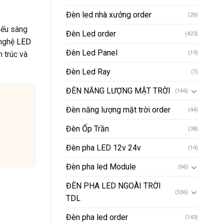
Đèn led nhà xưởng order
(26)
iếu sáng
Đèn Led order
(423)
 nghệ
LED
Đèn Led Panel
n trúc và
(19)
Đèn Led Ray
(7)
ĐÈN NĂNG LƯỢNG MẶT TRỜI
(166)
Đèn năng lượng mặt trời order
(44)
Đèn Ốp Trần
(38)
Đèn pha LED 12v 24v
(14)
Đèn pha led Module
(66)
ĐÈN PHA LED NGOÀI TRỜI
(536)
TDL
Đèn pha led order
(143)