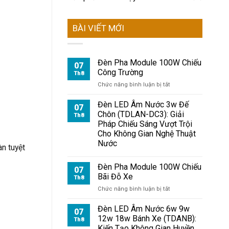
BÀI VIẾT MỚI
Đèn Pha Module 100W Chiếu
07
Công Trường
Th8
ở
Chức năng bình luận bị tắt
Đèn
Pha
Đèn LED Âm Nước 3w Đế
07
Module
Chôn (TDLAN-DC3): Giải
Th8
100W
Pháp Chiếu Sáng Vượt Trội
Chiếu
Cho Không Gian Nghệ Thuật
Công
Nước
Trường
àn tuyệt
Đèn Pha Module 100W Chiếu
07
Bãi Đỗ Xe
Th8
ở
Chức năng bình luận bị tắt
Đèn
Pha
Đèn LED Âm Nước 6w 9w
07
Module
12w 18w Bánh Xe (TDANB):
Th8
100W
Kiến Tạo Không Gian Huyền