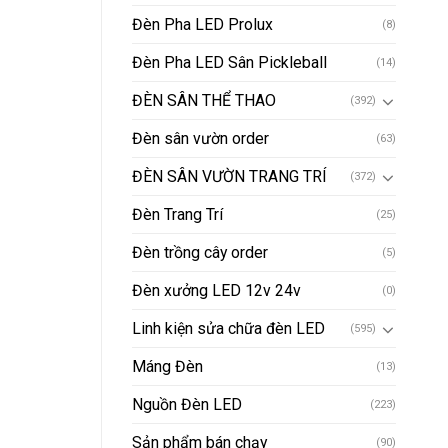
Đèn Pha LED Prolux
(8)
Đèn Pha LED Sân Pickleball
(14)
ĐÈN SÂN THỂ THAO
(392)
Đèn sân vườn order
(63)
ĐÈN SÂN VƯỜN TRANG TRÍ
(372)
Đèn Trang Trí
(25)
Đèn trồng cây order
(5)
Đèn xưởng LED 12v 24v
(0)
Linh kiện sửa chữa đèn LED
(595)
Máng Đèn
(13)
Nguồn Đèn LED
(223)
Sản phẩm bán chạy
(90)