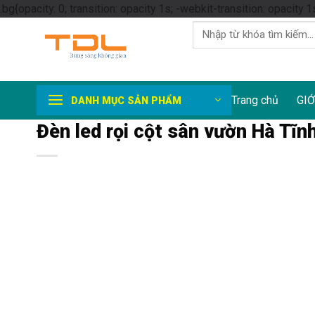
.bg{opacity: 0; transition: opacity 1s; -webkit-transition: opacity 1
Tìm
kiếm:
Trang chủ
GIỚ
DANH MỤC SẢN PHẨM
Đèn led rọi cột sân vườn Hà Tĩn