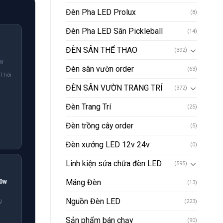
Đèn Pha LED Prolux
(8)
Đèn Pha LED Sân Pickleball
(14)
ĐÈN SÂN THỂ THAO
(392)
0W
Đèn sân vườn order
(63)
 Thời
ĐÈN SÂN VƯỜN TRANG TRÍ
(372)
Đèn Trang Trí
(25)
Đèn trồng cây order
(5)
Đèn xưởng LED 12v 24v
(0)
Linh kiện sửa chữa đèn LED
(595)
Máng Đèn
00w
(13)
Nguồn Đèn LED
g
(223)
Sản phẩm bán chạy
(90)