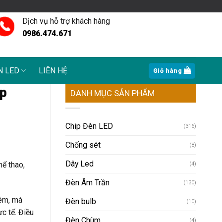
Dịch vụ hỗ trợ khách hàng
0986.474.671
N LED
LIÊN HỆ
Giỏ hàng
áp
DANH MỤC SẢN PHẨM
Chip Đèn LED
(316)
Chống sét
(8)
Dây Led
hể thao,
(4)
Đèn Âm Trần
(130)
kém, mà
Đèn bulb
(10)
c tế. Điều
Đèn Chùm
(4)