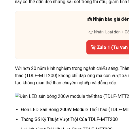
này có thể dẫn đến những sai sót trong thi đấu, giảm tính
📩 Nhận báo giá đè
👉 Nhắn: Loại đèn + C
🚀 Zalo 1 (Tư vấn
Với hơn 20 năm kinh nghiệm trong ngành chiếu sáng, Th
thao (TDLF-MTT200) không chỉ đáp ứng mà còn vượt xa m
tạo không gian thể thao chuyên nghiệp và đẳng cấp.
Đèn LED Sân Bóng 200W Module Thể Thao (TDLF-MTT
Thông Số Kỹ Thuật Vượt Trội Của TDLF-MTT200