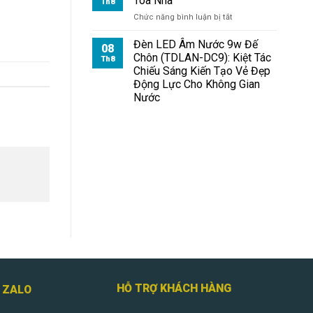
Tòa Nhà
Th8
ở
Chức năng bình luận bị tắt
Đèn
Pha
Đèn LED Âm Nước 9w Đế
08
Module
Chôn (TDLAN-DC9): Kiệt Tác
Th8
100W
Chiếu Sáng Kiến Tạo Vẻ Đẹp
Chiếu
Động Lực Cho Không Gian
Tòa
Nước
Nhà
HỖ TRỢ KHÁCH HÀNG
Ệ ZALO