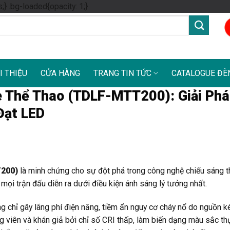
Skip
s;} .bg-loaded{opacity: 1;}
to
content
I THIỆU
CỬA HÀNG
TRANG TIN TỨC
CATALOGUE ĐÈ
 Thể Thao (TDLF-MTT200): Giải Ph
Đạt LED
T200)
là minh chứng cho sự đột phá trong công nghệ chiếu sáng t
ọi trận đấu diễn ra dưới điều kiện ánh sáng lý tưởng nhất.
g chỉ gây lãng phí điện năng, tiềm ẩn nguy cơ cháy nổ do nguồn 
viên và khán giả bởi chỉ số CRI thấp, làm biến dạng màu sắc thự