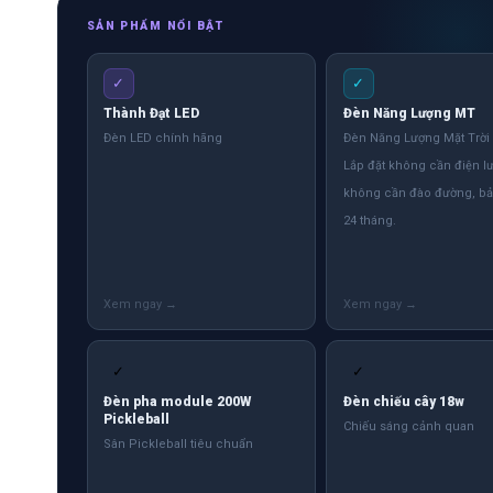
SẢN PHẨM NỔI BẬT
✓
✓
Thành Đạt LED
Đèn Năng Lượng MT
Đèn LED chính hãng
Đèn Năng Lượng Mặt Trời
Lắp đặt không cần điện lư
không cần đào đường, b
24 tháng.
✓
✓
Đèn pha module 200W
Đèn chiếu cây 18w
Pickleball
Chiếu sáng cảnh quan
Sân Pickleball tiêu chuẩn