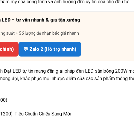
 thẩm mỹ của công trình và ảnh hưởng đến uy tín của chủ đầu tư.
n LED – tư vấn nhanh & giá tận xưởng
ông suất + Số lượng để nhận báo giá nhanh
 chính)
💬 Zalo 2 (Hỗ trợ nhanh)
ành Đạt LED tự tin mang đến giải pháp đèn LED sân bóng 200W m
ong đợi, khắc phục mọi nhược điểm của các sản phẩm thông thư
200): Tiêu Chuẩn Chiếu Sáng Mới