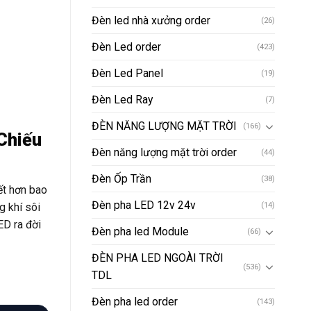
Đèn led nhà xưởng order
(26)
Đèn Led order
(423)
Đèn Led Panel
(19)
Đèn Led Ray
(7)
ĐÈN NĂNG LƯỢNG MẶT TRỜI
(166)
Chiếu
Đèn năng lượng mặt trời order
(44)
Đèn Ốp Trần
(38)
iết hơn bao
Đèn pha LED 12v 24v
g khí sôi
(14)
D ra đời
Đèn pha led Module
(66)
ĐÈN PHA LED NGOÀI TRỜI
(536)
TDL
Đèn pha led order
(143)