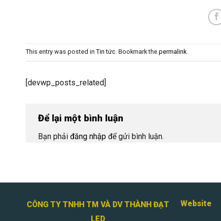
This entry was posted in
Tin tức
. Bookmark the
permalink
.
[devwp_posts_related]
Để lại một bình luận
Bạn phải
đăng nhập
để gửi bình luận.
Website
CÔNG TY TNHH TM VÀ DV THÀNH ĐẠT
LED