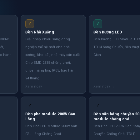
✓
✓
Đèn Nhà Xưởng
Đèn Đường LED
 300W
Giải pháp chiếu sáng công
Đèn Đường LED Module 15
ới,
nghiệp thế hệ mới cho nhà
TD14 Sáng Chuẩn, Bền Vượt
ảo hành
xưởng, kho bãi, nhà máy sản xuất.
Gian
Chip SMD 2835 chống chói,
driver hãng lớn, IP65, bảo hành
24 tháng.
✓
✓
Đèn pha module 200W Cầu
Đèn sân bóng chuyền 2
Lông
module chống chói
Đèn Pha LED Module 200W Sân
Đèn Pha LED 200W Sân Bón
Cầu Lông Chống Chói
Chuyền Chống Chói TDLF-