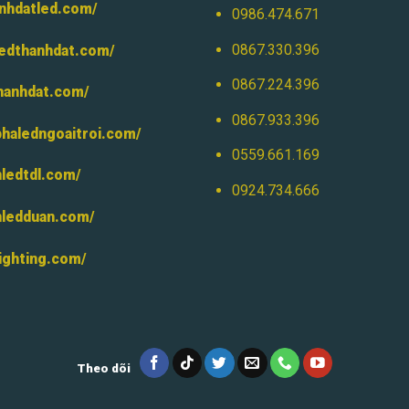
anhdatled.com/
0986.474.671
0867.330.396
ledthanhdat.com/
0867.224.396
thanhdat.com/
0867.933.396
phaledngoaitroi.com/
0559.661.169
nledtdl.com/
0924.734.666
nledduan.com/
lighting.com/
Theo dõi