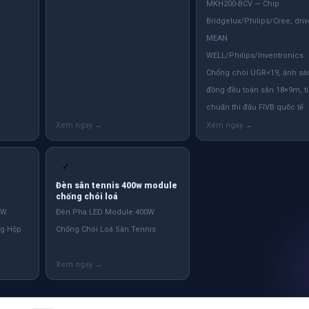
MKH200-BCV — Chip
Bridgelux/Philips/Cree, driv
MEAN
WELL/Philips/Inventronics.
Chống chói UGR<19, ánh sá
đồng đều toàn sân 18×9m, t
chuẩn thi đấu FIVB quốc tế
✓
Đèn sân tennis 400w module
chống chói loá
0W
Đèn Pha LED Module 400W
g Hộp
Chống Chói Loá Sân Tennis