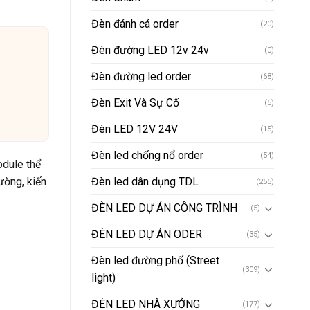
Đèn đánh cá order
(20)
Đèn đường LED 12v 24v
(0)
Đèn đường led order
(68)
Đèn Exit Và Sự Cố
(5)
Đèn LED 12V 24V
(15)
Đèn led chống nổ order
(54)
odule thể
ờng, kiến
Đèn led dân dụng TDL
(255)
ĐÈN LED DỰ ÁN CÔNG TRÌNH
(5)
ĐÈN LED DỰ ÁN ODER
(35)
Đèn led đường phố (Street
(309)
light)
ĐÈN LED NHÀ XƯỞNG
(177)