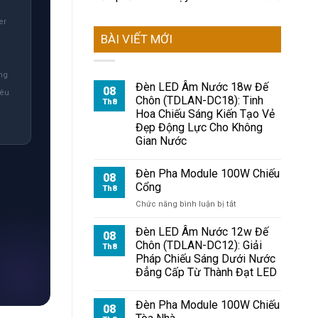
er
BÀI VIẾT MỚI
ng
Đèn LED Âm Nước 18w Đế
08
iêu
Chôn (TDLAN-DC18): Tinh
Th8
Hoa Chiếu Sáng Kiến Tạo Vẻ
Đẹp Động Lực Cho Không
Gian Nước
Đèn Pha Module 100W Chiếu
08
Cổng
Th8
ở
Chức năng bình luận bị tắt
Đèn
Pha
Đèn LED Âm Nước 12w Đế
08
Module
Chôn (TDLAN-DC12): Giải
Th8
100W
Pháp Chiếu Sáng Dưới Nước
Chiếu
Đẳng Cấp Từ Thành Đạt LED
Cổng
Đèn Pha Module 100W Chiếu
08