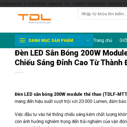
.bg{opacity: 0; transition: opacity 1s; -webkit-transition: opacity 1
Tìm
kiếm:
Trang chủ
GIỚ
DANH MỤC SẢN PHẨM
Đèn LED Sân Bóng 200W Module
Chiếu Sáng Đỉnh Cao Từ Thành 
Đèn LED sân bóng 200W module thể thao (TDLF-MT
mang đến hiệu suất vượt trội với 20.000 Lumen, đảm bảo m
Việc đầu tư vào hệ thống chiếu sáng kém chất lượng khôn
còn ảnh hưởng nghiêm trọng đến trải nghiệm của vận động 