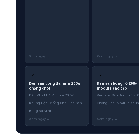
✓
✓
Đèn sân bóng đá mini 200w
Đèn sân bóng rổ 200w
chống chói
module cao cấp
Đèn Pha LED Module 200W
Đèn Pha Sân Bóng Rổ 20
Khung Hộp Chống Chói Cho Sân
Chống Chói Module Khun
Bóng Đá Mini