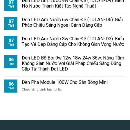
Đèn LED Âm Nước 9w Chân Đế (TDLAN-D9): Biến
07
Hồ Nước Thành Kiệt Tác Nghệ Thuật
Th8
Đèn LED Âm Nước 6w Chân Đế (TDLAN-D6): Giải
07
Pháp Chiếu Sáng Ngoại Cảnh Đẳng Cấp
Th8
Đèn LED Âm Nước 3w Chân Đế (TDLAN-D3): Kiến
07
Tạo Vẻ Đẹp Đẳng Cấp Cho Không Gian Vọng Nước
Th8
Đèn LED Bể Bơi 9w 12w 18w 24w 36w: Nâng Tầm
06
Không Gian Nước Với Giải Pháp Chiếu Sáng Đẳng
Th8
Cấp Từ Thành Đạt LED
Đèn Pha Module 100W Cho Sân Bóng Mini
06
Th8
ở
Chức năng bình luận bị tắt
Đèn
Pha
Module
100W
Cho
Sân
Bóng