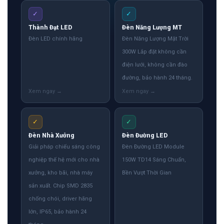
✓
✓
Thành Đạt LED
Đèn Năng Lượng MT
Đèn LED chính hãng
Đèn Năng Lượng Mặt Trời
300W Lắp đặt không cần
điện lưới, không cần đào
đường, bảo hành 24 tháng.
✓
✓
Đèn Nhà Xưởng
Đèn Đường LED
Giải pháp chiếu sáng công
Đèn Đường LED Module
nghiệp thế hệ mới cho nhà
150W TD14 Sáng Chuẩn,
xưởng, kho bãi, nhà máy
Bền Vượt Thời Gian
sản xuất. Chip SMD 2835
chống chói, driver hãng
lớn, IP65, bảo hành 24