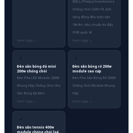
WELL/Philips/Inventronics.
Chống chói UGR<19, ánh
sáng đồng đều toàn sân
18×9m, tiêu chuẩn thi đấu
FIVB quốc tế
✓
✓
Đèn sân bóng đá mini
Đèn sân bóng rổ 200w
200w chống chói
module cao cấp
Đèn Pha LED Module 200W
Đèn Pha Sân Bóng Rổ 200W
Khung Hộp Chống Chói Cho
Chống Chói Module Khung
Sân Bóng Đá Mini
Hộp
✓
Đèn sân tennis 400w
module chống chói loá