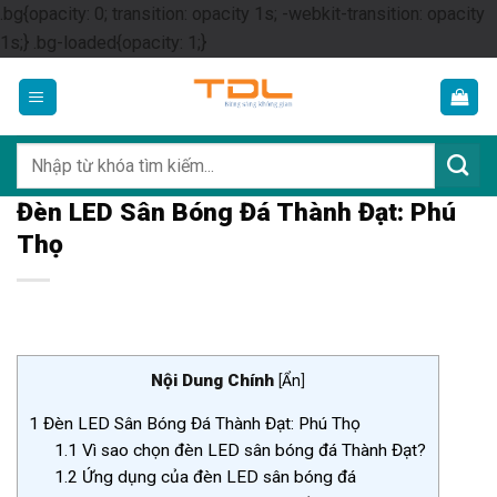
.bg{opacity: 0; transition: opacity 1s; -webkit-transition: opacity
Skip
1s;} .bg-loaded{opacity: 1;}
to
content
Tìm
kiếm:
Đèn LED Sân Bóng Đá Thành Đạt: Phú
Thọ
Nội Dung Chính
[
Ẩn
]
1
Đèn LED Sân Bóng Đá Thành Đạt: Phú Thọ
1.1
Vì sao chọn đèn LED sân bóng đá Thành Đạt?
1.2
Ứng dụng của đèn LED sân bóng đá