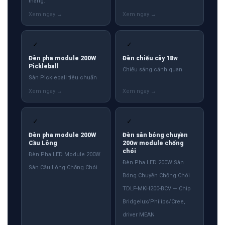
tháng.
✓
✓
Đèn pha module 200W
Đèn chiếu cây 18w
Pickleball
Chiếu sáng cảnh quan
Sân Pickleball tiêu chuẩn
✓
✓
Đèn pha module 200W
Đèn sân bóng chuyền
Cầu Lông
200w module chống
chói
Đèn Pha LED Module 200W
Đèn Pha LED 200W Sân
Sân Cầu Lông Chống Chói
Bóng Chuyền Chống Chói
TDLF-MKH200-BCV — Chip
Bridgelux/Philips/Cree,
driver MEAN