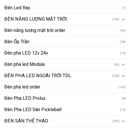
Đèn Led Ray
(7)
ĐÈN NĂNG LƯỢNG MẶT TRỜI
(166)
Đèn năng lượng mặt trời order
(44)
Đèn Ốp Trần
(38)
Đèn pha LED 12v 24v
(14)
Đèn pha led Module
(66)
ĐÈN PHA LED NGOÀI TRỜI TDL
(536)
Đèn pha led order
(143)
Đèn Pha LED Prolux
(8)
Đèn Pha LED Sân Pickleball
(14)
ĐÈN SÂN THỂ THAO
(392)