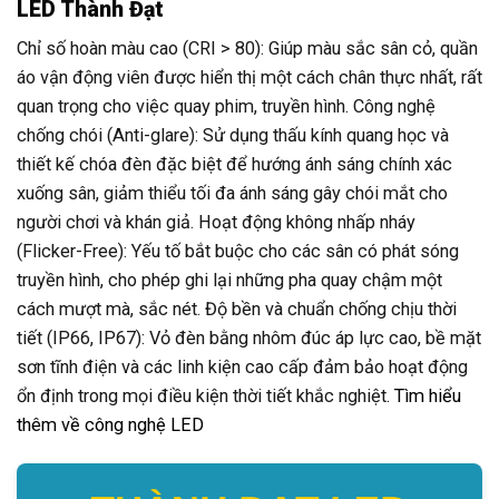
LED Thành Đạt
Chỉ số hoàn màu cao (CRI > 80): Giúp màu sắc sân cỏ, quần
áo vận động viên được hiển thị một cách chân thực nhất, rất
quan trọng cho việc quay phim, truyền hình. Công nghệ
chống chói (Anti-glare): Sử dụng thấu kính quang học và
thiết kế chóa đèn đặc biệt để hướng ánh sáng chính xác
xuống sân, giảm thiểu tối đa ánh sáng gây chói mắt cho
người chơi và khán giả. Hoạt động không nhấp nháy
(Flicker-Free): Yếu tố bắt buộc cho các sân có phát sóng
truyền hình, cho phép ghi lại những pha quay chậm một
cách mượt mà, sắc nét. Độ bền và chuẩn chống chịu thời
tiết (IP66, IP67): Vỏ đèn bằng nhôm đúc áp lực cao, bề mặt
sơn tĩnh điện và các linh kiện cao cấp đảm bảo hoạt động
ổn định trong mọi điều kiện thời tiết khắc nghiệt.
Tìm hiểu
thêm về công nghệ LED