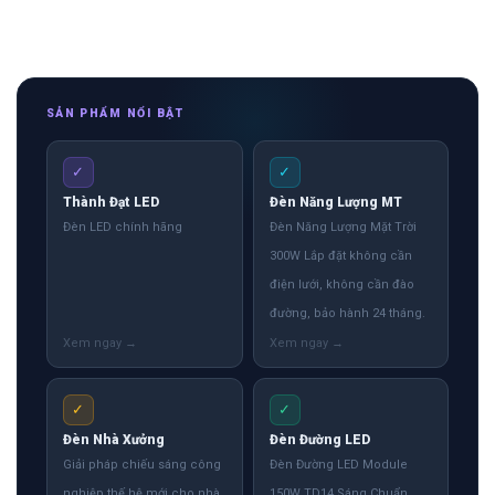
SẢN PHẨM NỔI BẬT
✓
✓
Thành Đạt LED
Đèn Năng Lượng MT
Đèn LED chính hãng
Đèn Năng Lượng Mặt Trời
300W Lắp đặt không cần
điện lưới, không cần đào
đường, bảo hành 24 tháng.
✓
✓
Đèn Nhà Xưởng
Đèn Đường LED
Giải pháp chiếu sáng công
Đèn Đường LED Module
nghiệp thế hệ mới cho nhà
150W TD14 Sáng Chuẩn,