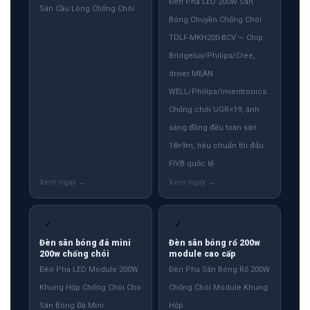
Đèn Pha LED 200W Sân
Sân Cầu Lông Chống Chói
Bóng Chuyền Chống Chói
TDLF-MKH200-BCV — Chip
Bridgelux/Philips/Cree,
driver MEAN
WELL/Philips/Inventronics.
Chống chói UGR<19, ánh
sáng đồng đều toàn sân
18×9m, tiêu chuẩn thi đấu
FIVB quốc tế
✓
✓
Đèn sân bóng đá mini
Đèn sân bóng rổ 200w
200w chống chói
module cao cấp
Đèn Pha LED Module 200W
Đèn Pha Sân Bóng Rổ 200W
Khung Hộp Chống Chói Cho
Chống Chói Module Khung
Sân Bóng Đá Mini
Hộp