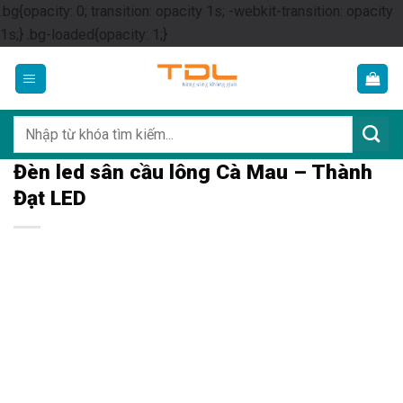
.bg{opacity: 0; transition: opacity 1s; -webkit-transition: opacity
Skip
1s;} .bg-loaded{opacity: 1;}
to
content
Tìm
kiếm:
Đèn led sân cầu lông Cà Mau – Thành
Đạt LED