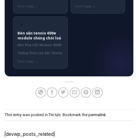
✓
Đèn sân tennis 400w
module chống chói loá
Đèn Pha LED Module 400W
Chống Chói Loá Sân Tennis
This entry was posted in
Tin tức
. Bookmark the
permalink
.
[devwp_posts_related]