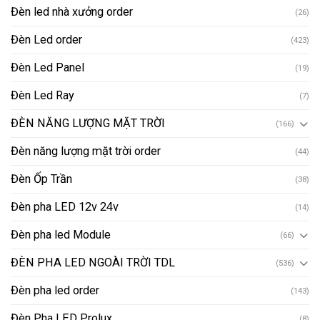
Đèn led nhà xưởng order
(26)
Đèn Led order
(423)
Đèn Led Panel
(19)
Đèn Led Ray
(7)
ĐÈN NĂNG LƯỢNG MẶT TRỜI
(166)
Đèn năng lượng mặt trời order
(44)
Đèn Ốp Trần
(38)
Đèn pha LED 12v 24v
(14)
Đèn pha led Module
(66)
ĐÈN PHA LED NGOÀI TRỜI TDL
(536)
Đèn pha led order
(143)
Đèn Pha LED Prolux
(8)