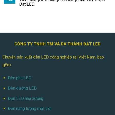
Đạt LED
CÔNG TY TNHH TM VÀ DV THÀNH ĐẠT LED
Chuyên sản xuất đèn LED công nghiệp tại Việt Nam, bao
gồm:
Đèn pha LED
Đèn đường LED
Đèn LED nhà xưởng
Đèn năng lượng mặt trời