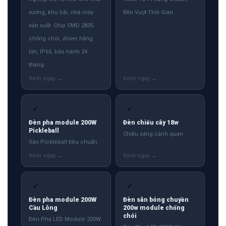
xưởng, kho bãi, nhà máy
Bền Vượt Thời Gian
sản xuất. Chip SMD 2835
chống chói, driver hãng
lớn, IP65, bảo hành 24
tháng.
✓
✓
Đèn pha module 200W
Đèn chiếu cây 18w
Pickleball
Chiếu sáng cảnh quan
Sân Pickleball tiêu chuẩn
✓
✓
Đèn pha module 200W
Đèn sân bóng chuyền
Cầu Lông
200w module chống
chói
Đèn Pha LED Module 200W