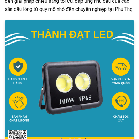
đến giải pháp chiếu sáng tối ưu, đáp ứng nhu cầu của các
sân cầu lông từ quy mô nhỏ đến chuyên nghiệp tại Phú Thọ.