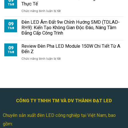
09
Thực Tế
Chói
Th8
Cho
ở
Chức năng bình luận bị tắt
Ngoài
Đèn
Trời
Pha
Đèn LED Âm Đất 9w Chỉnh Hướng SMD (TDLAD-
09
Module
RH9): Kiến Tạo Không Gian Độc Đáo, Nâng Tầm
Th8
150W
Đẳng Cấp Công Trình
Có
Tốt
Review Đèn Pha LED Module 150W Chi Tiết Từ A
Không?
09
Đến Z
Đánh
Th8
Giá
ở
Chức năng bình luận bị tắt
Thực
Review
Tế
Đèn
Pha
LED
Module
150W
Chi
Tiết
CÔNG TY TNHH TM VÀ DV THÀNH ĐẠT LED
Từ
A
Chuyên sản xuất đèn LED công nghiệp tại Việt Nam, bao
Đến
Z
gồm: