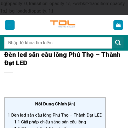
.bg{opacity: 0; transition: opacity 1s; -webkit-transition: opacity
Skip
1s;} .bg-loaded{opacity: 1;}
to
content
Tìm
kiếm:
Đèn led sân cầu lông Phú Thọ – Thành
Đạt LED
Nội Dung Chính
[
Ẩn
]
1
Đèn led sân cầu lông Phú Thọ – Thành Đạt LED
1.1
Giải pháp chiếu sáng sân cầu lông