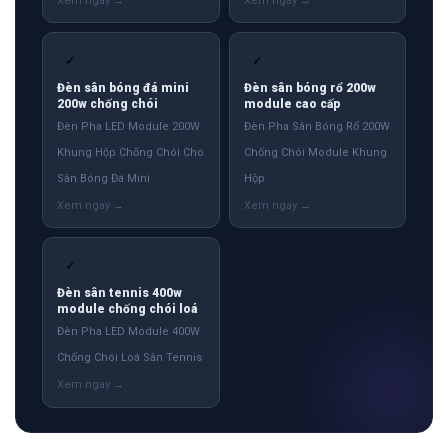
✓
✓
Đèn sân bóng đá mini
Đèn sân bóng rổ 200w
200w chống chói
module cao cấp
Đèn Pha LED Module 200W
Đèn Pha Sân Bóng Rổ 200W
Khung Hộp Chống Chói Cho
Chống Chói Module Khung
Sân Bóng Đá Mini
Hộp
✓
Đèn sân tennis 400w
module chống chói loá
Đèn Pha LED Module 400W
Chống Chói Loá Sân Tennis