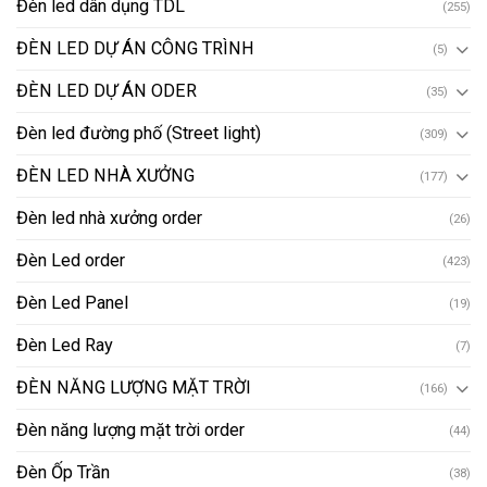
Đèn led dân dụng TDL
(255)
ĐÈN LED DỰ ÁN CÔNG TRÌNH
(5)
ĐÈN LED DỰ ÁN ODER
(35)
Đèn led đường phố (Street light)
(309)
ĐÈN LED NHÀ XƯỞNG
(177)
Đèn led nhà xưởng order
(26)
Đèn Led order
(423)
Đèn Led Panel
(19)
Đèn Led Ray
(7)
ĐÈN NĂNG LƯỢNG MẶT TRỜI
(166)
Đèn năng lượng mặt trời order
(44)
Đèn Ốp Trần
(38)