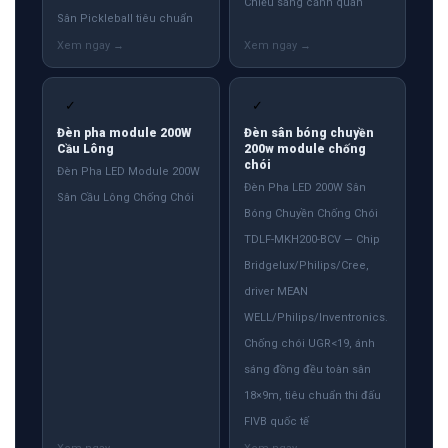
Chiếu sáng cảnh quan
Sân Pickleball tiêu chuẩn
✓
✓
Đèn pha module 200W
Đèn sân bóng chuyền
Cầu Lông
200w module chống
chói
Đèn Pha LED Module 200W
Đèn Pha LED 200W Sân
Sân Cầu Lông Chống Chói
Bóng Chuyền Chống Chói
TDLF-MKH200-BCV — Chip
Bridgelux/Philips/Cree,
driver MEAN
WELL/Philips/Inventronics.
Chống chói UGR<19, ánh
sáng đồng đều toàn sân
18×9m, tiêu chuẩn thi đấu
FIVB quốc tế