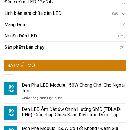
Đèn xưởng LED 12v 24v
(0)
Linh kiện sửa chữa đèn LED
(595)
Máng Đèn
(13)
Nguồn Đèn LED
(223)
Sản phẩm bán chạy
(90)
BÀI VIẾT MỚI
Đèn Pha LED Module 150W Chống Chói Cho Ngoài
09
Trời
Th8
ở
Chức năng bình luận bị tắt
Đèn
Pha
Đèn LED Âm Đất 6w Chỉnh Hướng SMD (TDLAD-
09
LED
RH6): Giải Pháp Chiếu Sáng Kiến Trúc Đẳng Cấp
Th8
Module
150W
Đèn Pha Module 150W Có Tốt Không? Đánh Giá
Chống