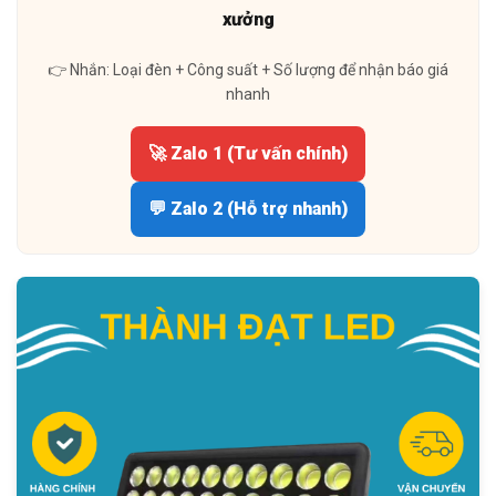
xưởng
👉 Nhắn: Loại đèn + Công suất + Số lượng để nhận báo giá
nhanh
🚀 Zalo 1 (Tư vấn chính)
💬 Zalo 2 (Hỗ trợ nhanh)