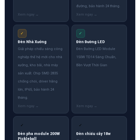
đường, bảo hành 24 tháng.
✓
✓
Đèn Nhà Xưởng
Đèn Đường LED
Giải pháp chiếu sáng công
Đèn Đường LED Module
nghiệp thế hệ mới cho nhà
150W TD14 Sáng Chuẩn,
xưởng, kho bãi, nhà máy
Bền Vượt Thời Gian
sản xuất. Chip SMD 2835
chống chói, driver hãng
lớn, IP65, bảo hành 24
tháng.
✓
✓
Đèn pha module 200W
Đèn chiếu cây 18w
Pickleball