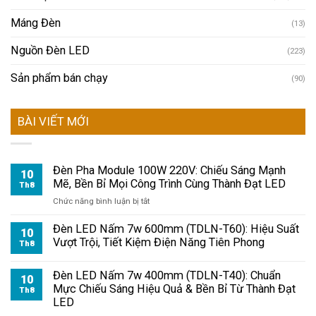
Máng Đèn
(13)
Nguồn Đèn LED
(223)
Sản phẩm bán chạy
(90)
BÀI VIẾT MỚI
Đèn Pha Module 100W 220V: Chiếu Sáng Mạnh
10
Mẽ, Bền Bỉ Mọi Công Trình Cùng Thành Đạt LED
Th8
ở
Chức năng bình luận bị tắt
Đèn
Pha
Đèn LED Nấm 7w 600mm (TDLN-T60): Hiệu Suất
10
Module
Vượt Trội, Tiết Kiệm Điện Năng Tiên Phong
Th8
100W
220V:
Đèn LED Nấm 7w 400mm (TDLN-T40): Chuẩn
Chiếu
10
Mực Chiếu Sáng Hiệu Quả & Bền Bỉ Từ Thành Đạt
Sáng
Th8
LED
Mạnh
Mẽ,