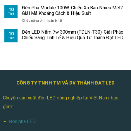
Bền
Đèn Pha Module 100W: Chiếu Xa Bao Nhiêu Mét?
10
Bỉ
Giải Mã Khoảng Cách & Hiệu Suất
Th8
Mọi
ở
Chức năng bình luận bị tắt
Công
Đèn
Trình
Pha
Cùng
Đèn LED Nấm 7w 300mm (TDLN-T30): Giải Pháp
10
Module
Thành
Chiếu Sáng Tinh Tế & Hiệu Quả Từ Thành Đạt LED
Th8
100W:
Đạt
Chiếu
LED
Xa
Bao
Nhiêu
Mét?
Giải
Mã
CÔNG TY TNHH TM VÀ DV THÀNH ĐẠT LED
Khoảng
Cách
&
Chuyên sản xuất đèn LED công nghiệp tại Việt Nam, bao
Hiệu
Suất
gồm:
Đèn pha LED