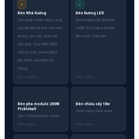
✓
✓
Đèn Nhà Xưởng
Đèn Đường LED
Giải pháp chiếu sáng công
Đèn Đường LED Module
nghiệp thế hệ mới cho nhà
150W TD14 Sáng Chuẩn,
xưởng, kho bãi, nhà máy
Bền Vượt Thời Gian
sản xuất. Chip SMD 2835
chống chói, driver hãng
lớn, IP65, bảo hành 24
tháng.
✓
✓
Đèn pha module 200W
Đèn chiếu cây 18w
Pickleball
Chiếu sáng cảnh quan
Sân Pickleball tiêu chuẩn