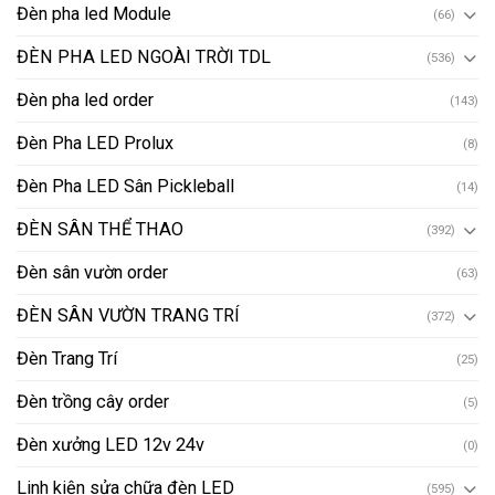
Đèn pha led Module
(66)
ĐÈN PHA LED NGOÀI TRỜI TDL
(536)
Đèn pha led order
(143)
Đèn Pha LED Prolux
(8)
Đèn Pha LED Sân Pickleball
(14)
ĐÈN SÂN THỂ THAO
(392)
Đèn sân vườn order
(63)
ĐÈN SÂN VƯỜN TRANG TRÍ
(372)
Đèn Trang Trí
(25)
Đèn trồng cây order
(5)
Đèn xưởng LED 12v 24v
(0)
Linh kiện sửa chữa đèn LED
(595)