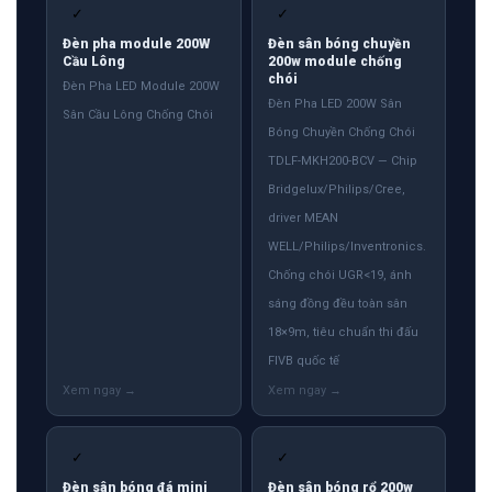
✓
✓
Đèn pha module 200W
Đèn sân bóng chuyền
Cầu Lông
200w module chống
chói
Đèn Pha LED Module 200W
Đèn Pha LED 200W Sân
Sân Cầu Lông Chống Chói
Bóng Chuyền Chống Chói
TDLF-MKH200-BCV — Chip
Bridgelux/Philips/Cree,
driver MEAN
WELL/Philips/Inventronics.
Chống chói UGR<19, ánh
sáng đồng đều toàn sân
18×9m, tiêu chuẩn thi đấu
FIVB quốc tế
✓
✓
Đèn sân bóng đá mini
Đèn sân bóng rổ 200w