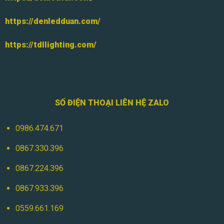
https://denledduan.com/
https://tdllighting.com/
SỐ ĐIỆN THOẠI LIÊN HỆ ZALO
0986.474.671
0867.330.396
0867.224.396
0867.933.396
0559.661.169