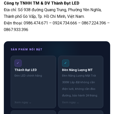
Công ty TNHH TM & DV Thành Đạt LED
Địa chỉ: Số 938 đường Quang Trung, Phường Yên Nghĩa,
Thành phố Gò Vấp, Tp. Hồ Chí Minh, Việt Nam.
Điện thoại: 0986.474.671 – 0924.734.666 – 0867.224.396 –
0867.933.396
SẢN PHẨM NỔI BẬT
✓
✓
Thành Đạt LED
Đèn Năng Lượng MT
Đèn LED chính hãng
Đèn Năng Lượng Mặt Trời
300W Lắp đặt không cần
điện lưới, không cần đào
đường, bảo hành 24 tháng.