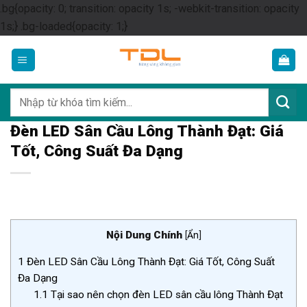
.bg{opacity: 0; transition: opacity 1s; -webkit-transition: opacity
Skip
1s;} .bg-loaded{opacity: 1;}
to
content
Tìm
kiếm:
Đèn LED Sân Cầu Lông Thành Đạt: Giá
Tốt, Công Suất Đa Dạng
Nội Dung Chính
[
Ẩn
]
1
Đèn LED Sân Cầu Lông Thành Đạt: Giá Tốt, Công Suất
Đa Dạng
1.1
Tại sao nên chọn đèn LED sân cầu lông Thành Đạt