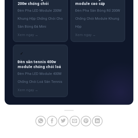
200w chống chói
module cao cấp
Đèn Pha LED Module 200W
Đèn Pha Sân Bóng Rổ 200W
Khung Hộp Chống Chói Cho
Chống Chói Module Khung
Sân Bóng Đá Mini
Hộp
✓
Đèn sân tennis 400w
module chống chói loá
Đèn Pha LED Module 400W
Chống Chói Loá Sân Tennis