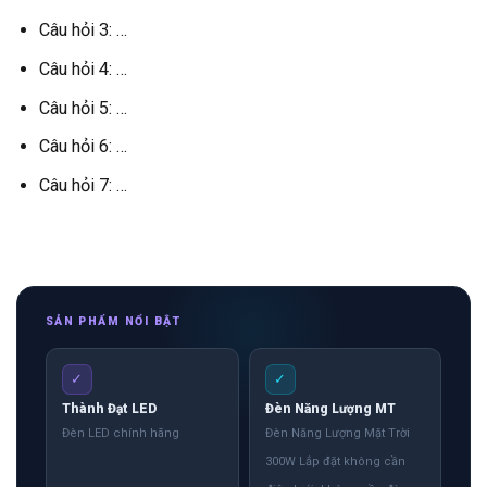
Câu hỏi 3: …
Câu hỏi 4: …
Câu hỏi 5: …
Câu hỏi 6: …
Câu hỏi 7: …
SẢN PHẨM NỔI BẬT
✓
✓
Thành Đạt LED
Đèn Năng Lượng MT
Đèn LED chính hãng
Đèn Năng Lượng Mặt Trời
300W Lắp đặt không cần