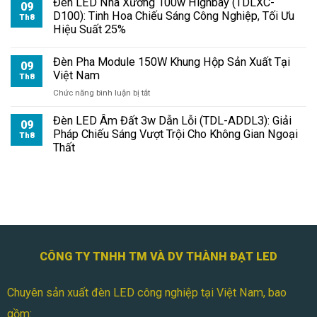
Đèn LED Nhà Xưởng 100w Highbay (TDLXC-
Bao
09
LED
D100): Tinh Hoa Chiếu Sáng Công Nghiệp, Tối Ưu
Nhiêu?
Th8
Module
Hiệu Suất 25%
Cập
150W
Nhật
Tuổi
Mới
Đèn Pha Module 150W Khung Hộp Sản Xuất Tại
Thọ
09
Nhất
Việt Nam
Bao
Th8
Lâu?
ở
Chức năng bình luận bị tắt
Đèn
Pha
Đèn LED Âm Đất 3w Dẫn Lỗi (TDL-ADDL3): Giải
09
Module
Pháp Chiếu Sáng Vượt Trội Cho Không Gian Ngoại
Th8
150W
Thất
Khung
Hộp
Sản
Xuất
Tại
Việt
Nam
CÔNG TY TNHH TM VÀ DV THÀNH ĐẠT LED
Chuyên sản xuất đèn LED công nghiệp tại Việt Nam, bao
gồm: