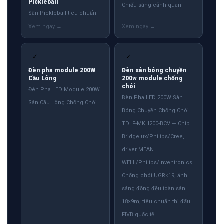
Pickleball
Chiếu sáng cảnh quan
Sân Pickleball tiêu chuẩn
✓
✓
Đèn pha module 200W
Đèn sân bóng chuyền
Cầu Lông
200w module chống
chói
Đèn Pha LED Module 200W
Đèn Pha LED 200W Sân
Sân Cầu Lông Chống Chói
Bóng Chuyền Chống Chói
TDLF-MKH200-BCV — Chip
Bridgelux/Philips/Cree,
driver MEAN
WELL/Philips/Inventronics.
Chống chói UGR<19, ánh
sáng đồng đều toàn sân
18×9m, tiêu chuẩn thi đấu
FIVB quốc tế