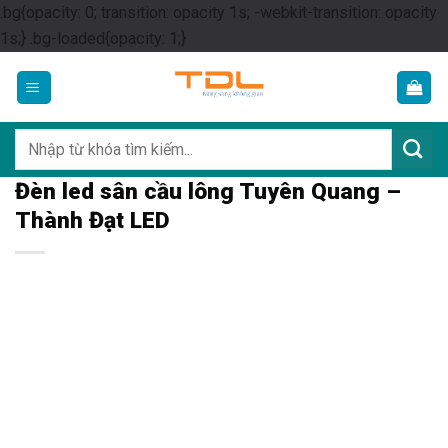
.bg{opacity: 0; transition: opacity 1s; -webkit-transition: opacity
Skip
1s;} .bg-loaded{opacity: 1;}
to
content
Tìm
kiếm:
Đèn led sân cầu lông Tuyên Quang –
Thành Đạt LED