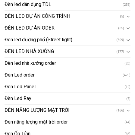
Đèn led dân dụng TDL
(255)
ĐÈN LED DỰ ÁN CÔNG TRÌNH
(5)
ĐÈN LED DỰ ÁN ODER
(35)
Đèn led đường phố (Street light)
(309)
ĐÈN LED NHÀ XƯỞNG
(177)
Đèn led nhà xưởng order
(26)
Đèn Led order
(423)
Đèn Led Panel
(19)
Đèn Led Ray
(7)
ĐÈN NĂNG LƯỢNG MẶT TRỜI
(166)
Đèn năng lượng mặt trời order
(44)
Đèn Ốp Trần
(38)