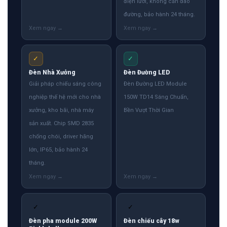
điện lưới, không cần đào
đường, bảo hành 24 tháng.
✓
✓
Đèn Nhà Xưởng
Đèn Đường LED
Giải pháp chiếu sáng công
Đèn Đường LED Module
nghiệp thế hệ mới cho nhà
150W TD14 Sáng Chuẩn,
xưởng, kho bãi, nhà máy
Bền Vượt Thời Gian
sản xuất. Chip SMD 2835
chống chói, driver hãng
lớn, IP65, bảo hành 24
tháng.
✓
✓
Đèn pha module 200W
Đèn chiếu cây 18w