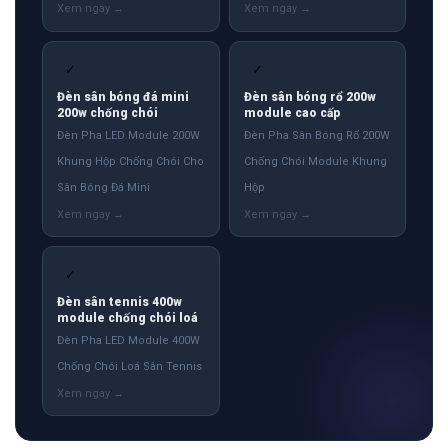
✓
✓
Đèn sân bóng đá mini
Đèn sân bóng rổ 200w
200w chống chói
module cao cấp
Đèn Pha LED Module 200W
Đèn Pha Sân Bóng Rổ 200W
Khung Hộp Chống Chói Cho
Chống Chói Module Khung
Sân Bóng Đá Mini
Hộp
✓
Đèn sân tennis 400w
module chống chói loá
Đèn Pha LED Module 400W
Chống Chói Loá Sân Tennis