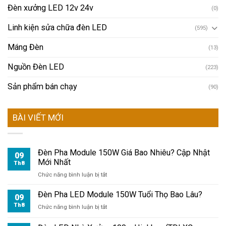
Đèn xưởng LED 12v 24v
(0)
Linh kiện sửa chữa đèn LED
(595)
Máng Đèn
(13)
Nguồn Đèn LED
(223)
Sản phẩm bán chạy
(90)
BÀI VIẾT MỚI
Đèn Pha Module 150W Giá Bao Nhiêu? Cập Nhật
09
Mới Nhất
Th8
ở
Chức năng bình luận bị tắt
Đèn
Pha
Đèn Pha LED Module 150W Tuổi Thọ Bao Lâu?
09
Module
Th8
ở
Chức năng bình luận bị tắt
150W
Đèn
Giá
Pha