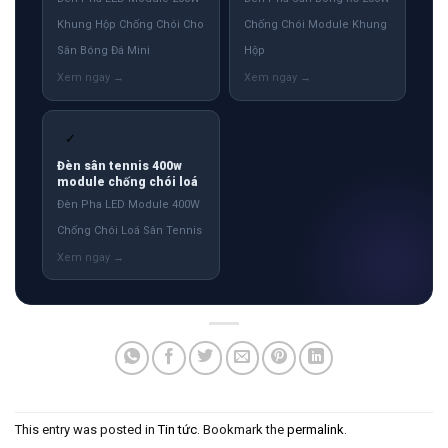
Khung Hộp Chống Chói Cho
Chống Chói Module Khung
Sân Bóng Đá Mini
Hộp
✓
Đèn sân tennis 400w
module chống chói loá
Đèn Pha LED Module 400W
Chống Chói Loá Sân Tennis
This entry was posted in
Tin tức
. Bookmark the
permalink
.