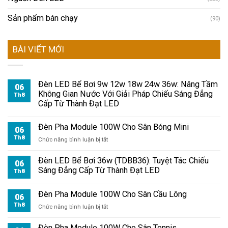
Sản phẩm bán chạy
(90)
BÀI VIẾT MỚI
Đèn LED Bể Bơi 9w 12w 18w 24w 36w: Nâng Tầm
06
Không Gian Nước Với Giải Pháp Chiếu Sáng Đẳng
Th8
Cấp Từ Thành Đạt LED
Đèn Pha Module 100W Cho Sân Bóng Mini
06
Th8
ở
Chức năng bình luận bị tắt
Đèn
Pha
Đèn LED Bể Bơi 36w (TDBB36): Tuyệt Tác Chiếu
06
Module
Sáng Đẳng Cấp Từ Thành Đạt LED
Th8
100W
Cho
Đèn Pha Module 100W Cho Sân Cầu Lông
Sân
06
Bóng
Th8
ở
Chức năng bình luận bị tắt
Mini
Đèn
Pha
Đèn Pha Module 100W Cho Sân Tennis