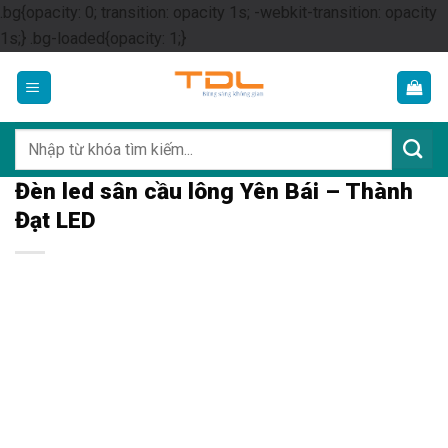
.bg{opacity: 0; transition: opacity 1s; -webkit-transition: opacity
Skip
1s;} .bg-loaded{opacity: 1;}
to
content
Tìm
kiếm:
Đèn led sân cầu lông Yên Bái – Thành
Đạt LED