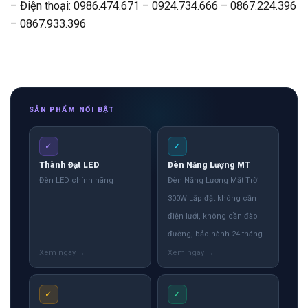
– Điện thoại: 0986.474.671 – 0924.734.666 – 0867.224.396
– 0867.933.396
SẢN PHẨM NỔI BẬT
✓
✓
Thành Đạt LED
Đèn Năng Lượng MT
Đèn LED chính hãng
Đèn Năng Lượng Mặt Trời
300W Lắp đặt không cần
điện lưới, không cần đào
đường, bảo hành 24 tháng.
✓
✓