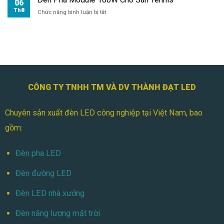
06
Module
Th8
ở
Chức năng bình luận bị tắt
100W
Đèn
Cho
Pha
Sân
Module
Cầu
100W
Lông
Cho
Sân
Tennis
CÔNG TY TNHH TM VÀ DV THÀNH ĐẠT LED
Chuyên sản xuất đèn LED công nghiệp tại Việt Nam, bao
gồm:
Đèn pha LED
Đèn đường LED
Đèn LED nhà xưởng
Đèn năng lượng mặt trời