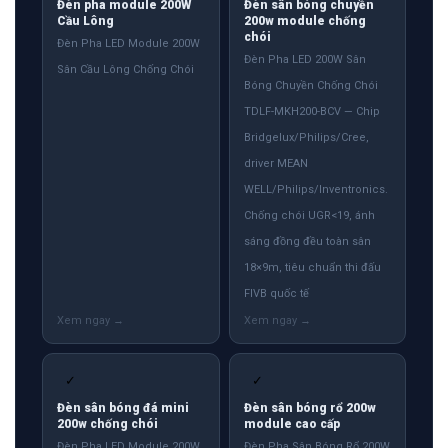
Đèn pha module 200W
Đèn sân bóng chuyền
Cầu Lông
200w module chống
chói
Đèn Pha LED Module 200W
Đèn Pha LED 200W Sân
Sân Cầu Lông Chống Chói
Bóng Chuyền Chống Chói
TDLF-MKH200-BCV — Chip
Bridgelux/Philips/Cree,
driver MEAN
WELL/Philips/Inventronics.
Chống chói UGR<19, ánh
sáng đồng đều toàn sân
18×9m, tiêu chuẩn thi đấu
FIVB quốc tế
✓
✓
Đèn sân bóng đá mini
Đèn sân bóng rổ 200w
200w chống chói
module cao cấp
Đèn Pha LED Module 200W
Đèn Pha Sân Bóng Rổ 200W