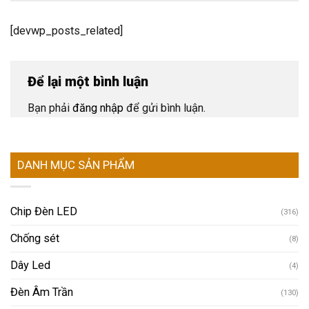
[devwp_posts_related]
Để lại một bình luận
Bạn phải
đăng nhập
để gửi bình luận.
DANH MỤC SẢN PHẨM
Chip Đèn LED
(316)
Chống sét
(8)
Dây Led
(4)
Đèn Âm Trần
(130)