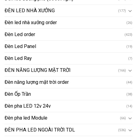
ĐÈN LED NHÀ XƯỞNG
(177)
Đèn led nhà xưởng order
(26)
Đèn Led order
(423)
Đèn Led Panel
(19)
Đèn Led Ray
(7)
ĐÈN NĂNG LƯỢNG MẶT TRỜI
(166)
Đèn năng lượng mặt trời order
(44)
Đèn Ốp Trần
(38)
Đèn pha LED 12v 24v
(14)
Đèn pha led Module
(66)
ĐÈN PHA LED NGOÀI TRỜI TDL
(536)