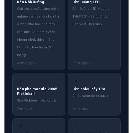
Đèn Nhà Xưởng
Đèn Đường LED
Giải pháp chiếu sáng công
Đèn Đường LED Module
nghiệp thế hệ mới cho nhà
150W TD14 Sáng Chuẩn,
xưởng, kho bãi, nhà máy
Bền Vượt Thời Gian
sản xuất. Chip SMD 2835
chống chói, driver hãng
lớn, IP65, bảo hành 24
tháng.
✓
✓
Đèn pha module 200W
Đèn chiếu cây 18w
Pickleball
Chiếu sáng cảnh quan
Sân Pickleball tiêu chuẩn
✓
✓