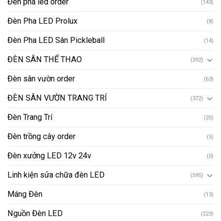
Đèn pha led order
(143)
Đèn Pha LED Prolux
(8)
Đèn Pha LED Sân Pickleball
(14)
ĐÈN SÂN THỂ THAO
(392)
Đèn sân vườn order
(63)
ĐÈN SÂN VƯỜN TRANG TRÍ
(372)
Đèn Trang Trí
(25)
Đèn trồng cây order
(5)
Đèn xưởng LED 12v 24v
(0)
Linh kiện sửa chữa đèn LED
(595)
Máng Đèn
(13)
Nguồn Đèn LED
(223)