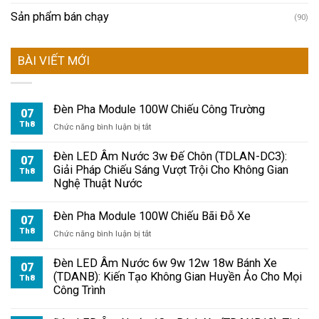
Sản phẩm bán chạy
(90)
BÀI VIẾT MỚI
Đèn Pha Module 100W Chiếu Công Trường
07
Th8
ở
Chức năng bình luận bị tắt
Đèn
Pha
Đèn LED Âm Nước 3w Đế Chôn (TDLAN-DC3):
07
Module
Giải Pháp Chiếu Sáng Vượt Trội Cho Không Gian
Th8
100W
Nghệ Thuật Nước
Chiếu
Công
Đèn Pha Module 100W Chiếu Bãi Đỗ Xe
Trường
07
Th8
ở
Chức năng bình luận bị tắt
Đèn
Pha
Đèn LED Âm Nước 6w 9w 12w 18w Bánh Xe
07
Module
(TDANB): Kiến Tạo Không Gian Huyền Ảo Cho Mọi
Th8
100W
Công Trình
Chiếu
Bãi