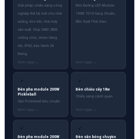
Giải pháp chiếu sáng công
Đèn Đường LED Module
nghiệp thế hệ mới cho nhà
150W TD14 Sáng Chuẩn,
xưởng, kho bãi, nhà máy
Bền Vượt Thời Gian
sản xuất. Chip SMD 2835
chống chói, driver hãng
lớn, IP65, bảo hành 24
tháng.
✓
✓
Đèn pha module 200W
Đèn chiếu cây 18w
Pickleball
Chiếu sáng cảnh quan
Sân Pickleball tiêu chuẩn
✓
✓
Đèn pha module 200W
Đèn sân bóng chuyền