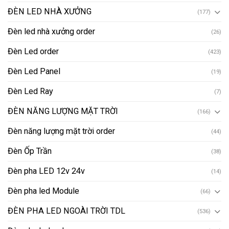
ĐÈN LED NHÀ XƯỞNG
(177)
Đèn led nhà xưởng order
(26)
Đèn Led order
(423)
Đèn Led Panel
(19)
Đèn Led Ray
(7)
ĐÈN NĂNG LƯỢNG MẶT TRỜI
(166)
Đèn năng lượng mặt trời order
(44)
Đèn Ốp Trần
(38)
Đèn pha LED 12v 24v
(14)
Đèn pha led Module
(66)
ĐÈN PHA LED NGOÀI TRỜI TDL
(536)