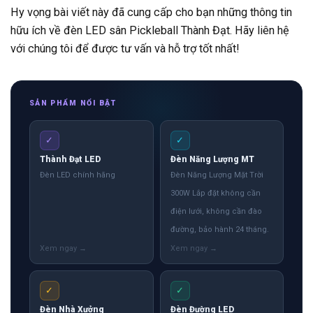
Hy vọng bài viết này đã cung cấp cho bạn những thông tin
hữu ích về đèn LED sân Pickleball Thành Đạt. Hãy liên hệ
với chúng tôi để được tư vấn và hỗ trợ tốt nhất!
SẢN PHẨM NỔI BẬT
✓
✓
Thành Đạt LED
Đèn Năng Lượng MT
Đèn LED chính hãng
Đèn Năng Lượng Mặt Trời
300W Lắp đặt không cần
điện lưới, không cần đào
đường, bảo hành 24 tháng.
✓
✓
Đèn Nhà Xưởng
Đèn Đường LED