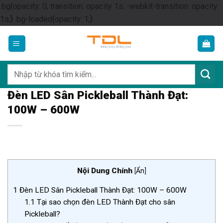
.bg{opacity: 0; transition: opacity 1s; -webkit-transition: opacity
Skip
1s;} .bg-loaded{opacity: 1;}
to
content
Tìm
kiếm:
Đèn LED Sân Pickleball Thành Đạt:
100W – 600W
Nội Dung Chính
[
Ẩn
]
1
Đèn LED Sân Pickleball Thành Đạt: 100W – 600W
1.1
Tại sao chọn đèn LED Thành Đạt cho sân
Pickleball?