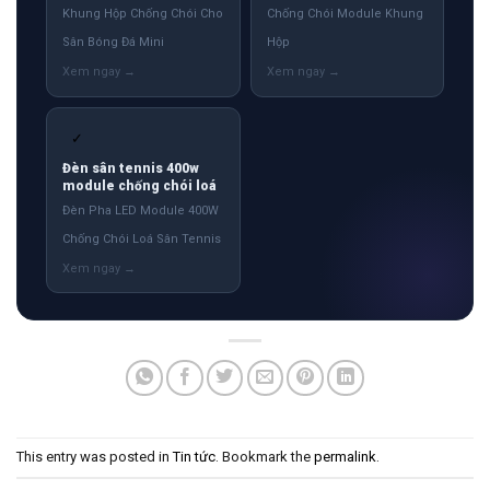
Khung Hộp Chống Chói Cho
Chống Chói Module Khung
Sân Bóng Đá Mini
Hộp
✓
Đèn sân tennis 400w
module chống chói loá
Đèn Pha LED Module 400W
Chống Chói Loá Sân Tennis
This entry was posted in
Tin tức
. Bookmark the
permalink
.