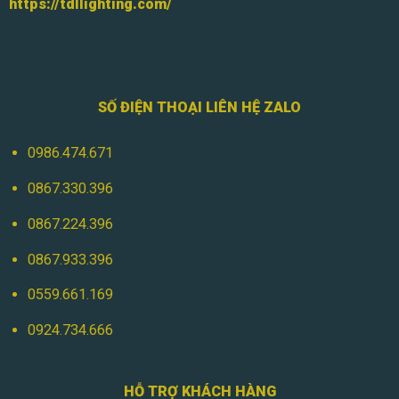
https://tdllighting.com/
SỐ ĐIỆN THOẠI LIÊN HỆ ZALO
0986.474.671
0867.330.396
0867.224.396
0867.933.396
0559.661.169
0924.734.666
HỖ TRỢ KHÁCH HÀNG