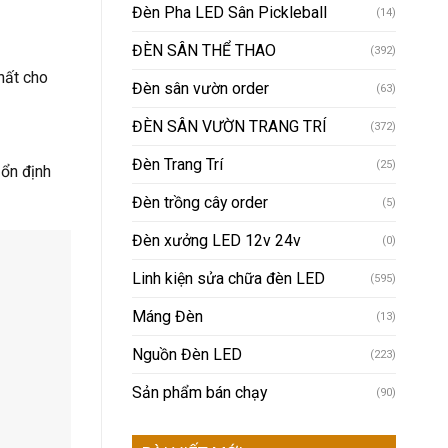
Đèn Pha LED Sân Pickleball
(14)
ĐÈN SÂN THỂ THAO
(392)
hất cho
Đèn sân vườn order
(63)
ĐÈN SÂN VƯỜN TRANG TRÍ
(372)
Đèn Trang Trí
(25)
 ổn định
Đèn trồng cây order
(5)
Đèn xưởng LED 12v 24v
(0)
Linh kiện sửa chữa đèn LED
(595)
Máng Đèn
(13)
Nguồn Đèn LED
(223)
Sản phẩm bán chạy
(90)