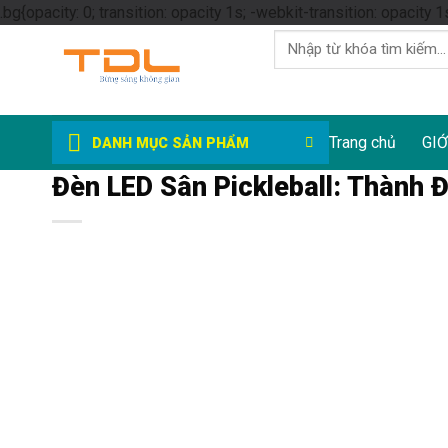
.bg{opacity: 0; transition: opacity 1s; -webkit-transition: opacity 1
Tìm
kiếm:
Trang chủ
GIỚ
DANH MỤC SẢN PHẨM
Đèn LED Sân Pickleball: Thành Đ