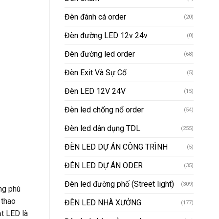
Đèn đánh cá order
(20)
Đèn đường LED 12v 24v
(0)
Đèn đường led order
(68)
Đèn Exit Và Sự Cố
(5)
Đèn LED 12V 24V
(15)
Đèn led chống nổ order
(54)
Đèn led dân dụng TDL
(255)
ĐÈN LED DỰ ÁN CÔNG TRÌNH
(5)
ĐÈN LED DỰ ÁN ODER
(35)
Đèn led đường phố (Street light)
(309)
ng phù
 thao
ĐÈN LED NHÀ XƯỞNG
(177)
ạt LED là