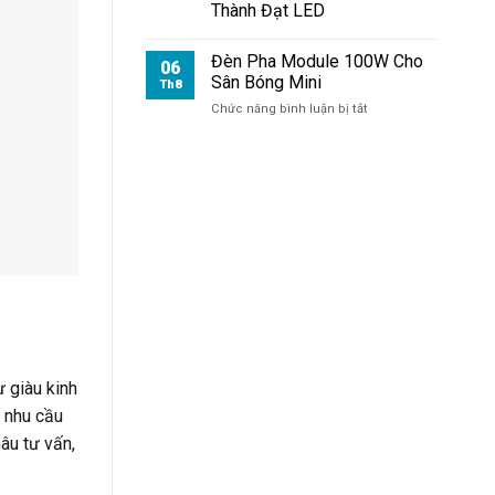
Thành Đạt LED
Đèn Pha Module 100W Cho
06
Sân Bóng Mini
Th8
ở
Chức năng bình luận bị tắt
Đèn
Pha
Module
100W
Cho
Sân
Bóng
Mini
ư giàu kinh
õ nhu cầu
âu tư vấn,