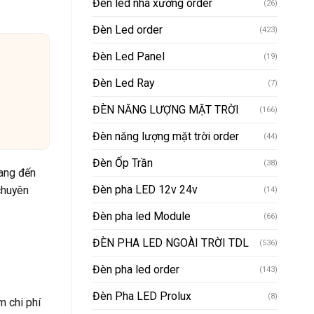
Đèn led nhà xưởng order
(26)
Đèn Led order
(423)
Đèn Led Panel
(19)
Đèn Led Ray
(7)
ĐÈN NĂNG LƯỢNG MẶT TRỜI
(166)
Đèn năng lượng mặt trời order
(44)
Đèn Ốp Trần
(38)
mang đến
Đèn pha LED 12v 24v
chuyên
(14)
Đèn pha led Module
(66)
ĐÈN PHA LED NGOÀI TRỜI TDL
(536)
Đèn pha led order
(143)
Đèn Pha LED Prolux
(8)
m chi phí