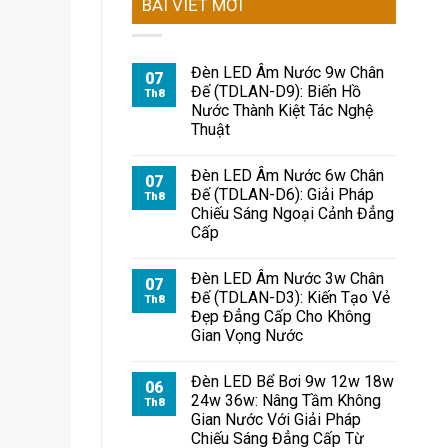
BÀI VIẾT MỚI
Đèn LED Âm Nước 9w Chân
07
Đế (TDLAN-D9): Biến Hồ
Th8
Nước Thành Kiệt Tác Nghệ
Thuật
Đèn LED Âm Nước 6w Chân
07
Đế (TDLAN-D6): Giải Pháp
Th8
Chiếu Sáng Ngoại Cảnh Đẳng
Cấp
Đèn LED Âm Nước 3w Chân
07
Đế (TDLAN-D3): Kiến Tạo Vẻ
Th8
Đẹp Đẳng Cấp Cho Không
Gian Vọng Nước
Đèn LED Bể Bơi 9w 12w 18w
06
24w 36w: Nâng Tầm Không
Th8
Gian Nước Với Giải Pháp
Chiếu Sáng Đẳng Cấp Từ