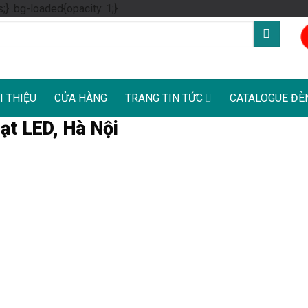
Skip
s;} .bg-loaded{opacity: 1;}
to
content
I THIỆU
CỬA HÀNG
TRANG TIN TỨC
CATALOGUE ĐÈ
ạt LED, Hà Nội