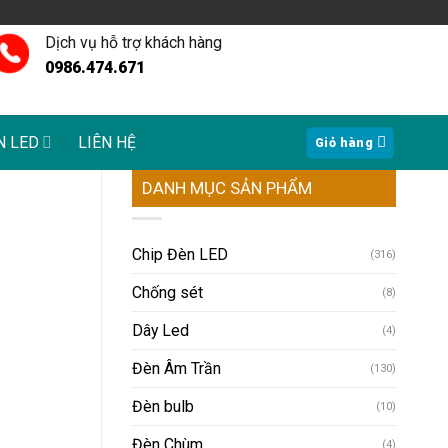
Dịch vụ hỗ trợ khách hàng
0986.474.671
N LED
LIÊN HỆ
Giỏ hàng
DANH MỤC SẢN PHẨM
Chip Đèn LED
(316)
Chống sét
(8)
Dây Led
(4)
Đèn Âm Trần
(130)
Đèn bulb
(10)
Đèn Chùm
(4)