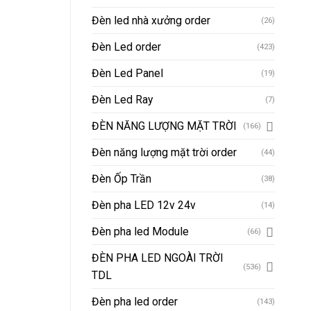
Đèn led nhà xưởng order
(26)
Đèn Led order
(423)
Đèn Led Panel
(19)
Đèn Led Ray
(7)
ĐÈN NĂNG LƯỢNG MẶT TRỜI
(166)
Đèn năng lượng mặt trời order
(44)
Đèn Ốp Trần
(38)
Đèn pha LED 12v 24v
(14)
Đèn pha led Module
(66)
ĐÈN PHA LED NGOÀI TRỜI
(536)
TDL
Đèn pha led order
(143)