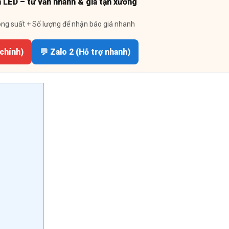
n LED – tư vấn nhanh & giá tận xưởng
ông suất + Số lượng để nhận báo giá nhanh
 chính)
💬 Zalo 2 (Hỗ trợ nhanh)