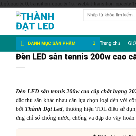
.bg{opacity: 0; transition: opacity 1s; -webkit-transition: opacity 1
Tìm
kiếm:
Trang chủ
GIỚ
DANH MỤC SẢN PHẨM
Đèn LED sân tennis 200w cao c
Đèn LED sân tennis 200w cao cấp chất lượng 20
đặc thù sân khác nhau cần lựa chọn loại đèn với c
bởi
Thành Đạt Led
, thương hiệu TDL điều sử dụng
ứng chỉ số chống nước, chống va đập do vậy hoàn