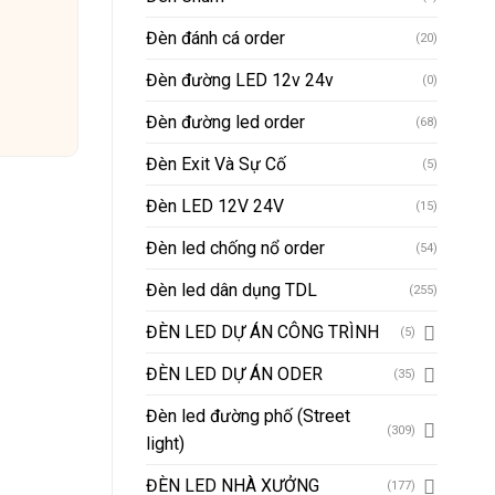
Đèn đánh cá order
(20)
Đèn đường LED 12v 24v
(0)
Đèn đường led order
(68)
Đèn Exit Và Sự Cố
(5)
Đèn LED 12V 24V
(15)
Đèn led chống nổ order
(54)
Đèn led dân dụng TDL
(255)
ĐÈN LED DỰ ÁN CÔNG TRÌNH
(5)
ĐÈN LED DỰ ÁN ODER
(35)
Đèn led đường phố (Street
(309)
light)
ĐÈN LED NHÀ XƯỞNG
(177)