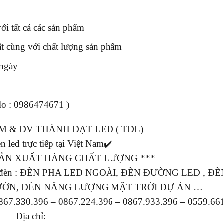
i tất cả các sản phẩm
ất cùng với chất lượng sản phẩm
 ngày
alo : 0986474671 )
M & DV THÀNH ĐẠT LED ( TDL)
n led trực tiếp tại Việt Nam✔️
 SẢN XUẤT HÀNG CHẤT LƯỢNG ***
ác mẫu đèn : ĐÈN PHA LED NGOÀI, ĐÈN ĐƯỜNG LED , Đ
ƯỜN, ĐÈN NĂNG LƯỢNG MẶT TRỜI DỰ ÁN …
0867.330.396 – 0867.224.396 – 0867.933.396 – 0559.66
Địa chỉ: