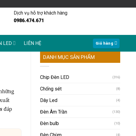
Dịch vụ hỗ trợ khách hàng
0986.474.671
N LED
LIÊN HỆ
Giỏ hàng
DANH MỤC SẢN PHẨM
Chip Đèn LED
(316)
Chống sét
(8)
 những
xuất
Dây Led
(4)
s
đáp
Đèn Âm Trần
(130)
Đèn bulb
(10)
Đèn Chùm
(4)