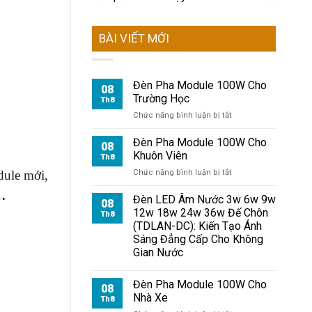
BÀI VIẾT MỚI
Đèn Pha Module 100W Cho
08
Trường Học
Th8
ở
Chức năng bình luận bị tắt
Đèn
Pha
Đèn Pha Module 100W Cho
08
Module
Khuôn Viên
Th8
100W
ở
dule mới,
Chức năng bình luận bị tắt
Cho
Đèn
Trường
 …
Pha
Đèn LED Âm Nước 3w 6w 9w
Học
08
Module
12w 18w 24w 36w Đế Chôn
Th8
100W
(TDLAN-DC): Kiến Tạo Ánh
Cho
Sáng Đẳng Cấp Cho Không
Khuôn
Gian Nước
Viên
Đèn Pha Module 100W Cho
08
Nhà Xe
Th8