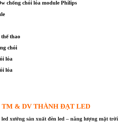
0w chống chói lóa module Philips
le
 thể thao
ng chói
i lóa
i lóa
 TM & DV THÀNH ĐẠT LED
 led x
ưởng sản xuất đèn led – năng lượng mặt trời