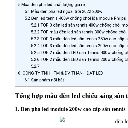
5
Mua đèn pha led chất lượng giá rẻ
5.1
Mẫu đèn pha led ngoài trời 2022 200w
5.2
Đèn led tennis 400w chống chói lóa module Philips
5.2.1
TOP 3 đèn led sân tennis 400w chống chói mo
5.2.2
TOP mẫu đèn led sân tennis 300w chống chói
5.2.3
TOP 3 mẫu đèn led sân tennis 250w cao cấp s
5.2.4
TOP 3 mẫu đèn led sân tennis 200w cao cấp c
5.2.5
TOP 2 mẫu đèn LED sân Tennis 400w chống ch
5.2.6
TOP 2 mẫu đèn LED sân Tennis 200w chống ch
5.2.7
6
CÔNG TY TNHH TM & DV THÀNH ĐẠT LED
6.1
Sản phẩm nổi bật
Tổng hợp mẫu đèn led chiếu sáng sân 
1. Đèn pha led module 200w cao cấp sân tennis