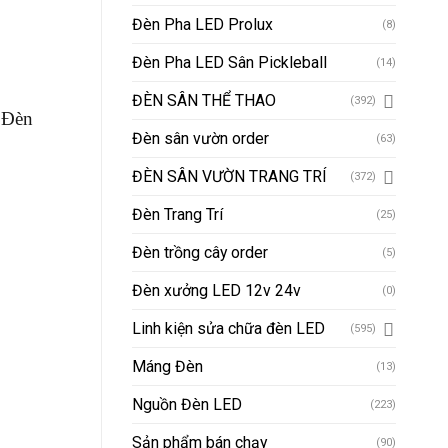
Đèn Pha LED Prolux
(8)
Đèn Pha LED Sân Pickleball
(14)
ĐÈN SÂN THỂ THAO
(392)
. Đèn
Đèn sân vườn order
(63)
ĐÈN SÂN VƯỜN TRANG TRÍ
(372)
Đèn Trang Trí
(25)
Đèn trồng cây order
(5)
Đèn xưởng LED 12v 24v
(0)
Linh kiện sửa chữa đèn LED
(595)
Máng Đèn
(13)
Nguồn Đèn LED
(223)
Sản phẩm bán chạy
(90)