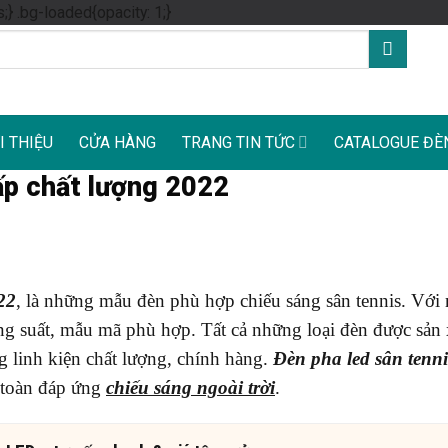
Skip
s;} .bg-loaded{opacity: 1;}
to
content
I THIỆU
CỬA HÀNG
TRANG TIN TỨC
CATALOGUE ĐÈ
ấp chất lượng 2022
22
, là những mẫu đèn phù hợp chiếu sáng sân tennis. Với
ông suất, mẫu mã phù hợp. Tất cả những loại đèn được sản 
 linh kiện chất lượng, chính hàng.
Đèn pha led sân tenni
 toàn đáp ứng
chiếu sáng ngoài trời
.