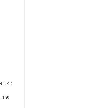
ÈN LED
1.169