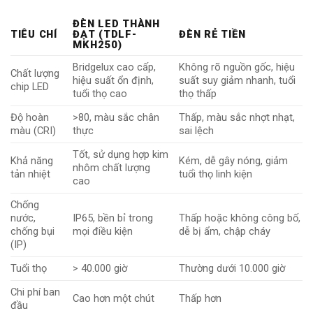
ĐÈN LED THÀNH
TIÊU CHÍ
ĐẠT (TDLF-
ĐÈN RẺ TIỀN
MKH250)
Bridgelux cao cấp,
Không rõ nguồn gốc, hiệu
Chất lượng
hiệu suất ổn định,
suất suy giảm nhanh, tuổi
chip LED
tuổi thọ cao
thọ thấp
Độ hoàn
>80, màu sắc chân
Thấp, màu sắc nhợt nhạt,
màu (CRI)
thực
sai lệch
Tốt, sử dụng hợp kim
Khả năng
Kém, dễ gây nóng, giảm
nhôm chất lượng
tản nhiệt
tuổi thọ linh kiện
cao
Chống
nước,
IP65, bền bỉ trong
Thấp hoặc không công bố,
chống bụi
mọi điều kiện
dễ bị ẩm, chập cháy
(IP)
Tuổi thọ
> 40.000 giờ
Thường dưới 10.000 giờ
Chi phí ban
Cao hơn một chút
Thấp hơn
đầu