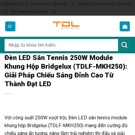
.bg{opacity: 0; transition: opacity 1s; -webkit-transition: opacity
Skip
1s;} .bg-loaded{opacity: 1;}
to
content
Tìm
kiếm:
Đèn LED Sân Tennis 250W Module
Khung Hộp Bridgelux (TDLF-MKH250):
Giải Pháp Chiếu Sáng Đỉnh Cao Từ
Thành Đạt LED
Với công suất 250W vượt trội, Đèn LED sân tennis module
khung hộp Bridgelux (TDLF-MKH250) mang đến cường độ
chiếu sáng ấn tượng, nâng tầm trải nghiệm thi đấu và giải