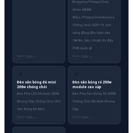
Bridgelux/Philips/Cree,
driver MEAN
WELL/Philips/Inventronics.
Chống chói UGR<19, ánh
sáng đồng đều toàn sân
18×9m, tiêu chuẩn thi đấu
FIVB quốc tế
✓
✓
Đèn sân bóng đá mini
Đèn sân bóng rổ 200w
200w chống chói
module cao cấp
Đèn Pha LED Module 200W
Đèn Pha Sân Bóng Rổ 200W
Khung Hộp Chống Chói Cho
Chống Chói Module Khung
Sân Bóng Đá Mini
Hộp