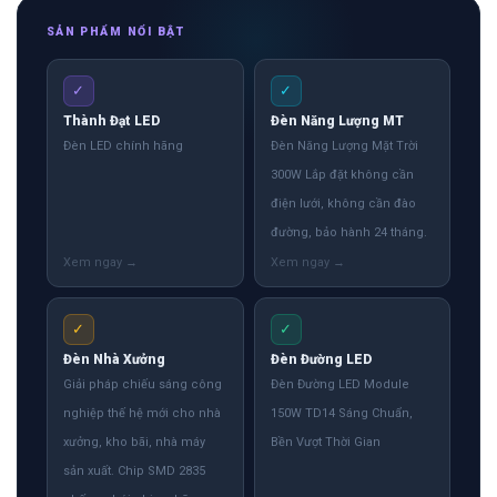
SẢN PHẨM NỔI BẬT
✓
✓
Thành Đạt LED
Đèn Năng Lượng MT
Đèn LED chính hãng
Đèn Năng Lượng Mặt Trời
300W Lắp đặt không cần
điện lưới, không cần đào
đường, bảo hành 24 tháng.
✓
✓
Đèn Nhà Xưởng
Đèn Đường LED
Giải pháp chiếu sáng công
Đèn Đường LED Module
nghiệp thế hệ mới cho nhà
150W TD14 Sáng Chuẩn,
xưởng, kho bãi, nhà máy
Bền Vượt Thời Gian
sản xuất. Chip SMD 2835