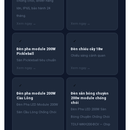
chống chói, driver hãng
lớn, IP65, bảo hành 24
tháng.
✓
✓
Đèn pha module 200W
Đèn chiếu cây 18w
Pickleball
Chiếu sáng cảnh quan
Sân Pickleball tiêu chuẩn
✓
✓
Đèn pha module 200W
Đèn sân bóng chuyền
Cầu Lông
200w module chống
chói
Đèn Pha LED Module 200W
Đèn Pha LED 200W Sân
Sân Cầu Lông Chống Chói
Bóng Chuyền Chống Chói
TDLF-MKH200-BCV — Chip