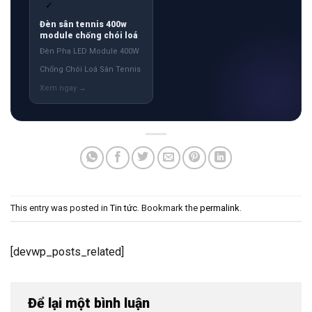
✓
Đèn sân tennis 400w
module chống chói loá
Đèn Pha LED Module 400W
Chống Chói Loá Sân Tennis
This entry was posted in
Tin tức
. Bookmark the
permalink
.
[devwp_posts_related]
Để lại một bình luận