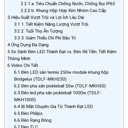
2.2.1
a. Tiêu Chuẩn Chống Nước, Chống Bụi IP65
2.2.2
b. Khung Hộp Hợp Kim Nhôm Cao Cấp
3
Hiệu Suất Vượt Trội và Lợi Ích Lâu Dài
3.1
1. Tiết Kiệm Năng Lượng Vượt Trội
3.2
2. Tuổi Thọ Ấn Tượng
3.3
3. Giảm Thiểu Chi Phí Bảo Trì
4
Ứng Dụng Đa Dạng
5
So Sánh Đèn LED Thành Đạt vs. Đèn Rẻ Tiền: Tiết Kiệm
Thông Minh
6
Video Chi Tiết
6.1
Đèn LED sân tennis 250w module khung hộp
Bridgelux (TDLF-MKH250)
6.2
Đèn pha sân pickleball 50w (TDLF-MKH50)
6.3
Đèn led pha sân pickleball 1000w (TDLF-
MKH1000)
6.4
Bí Mật Chuyên Gia Từ Thành Đạt LED
6.5
Đèn Philips
6.6
Đèn Rạng Đông
6.7
Đèn TLC