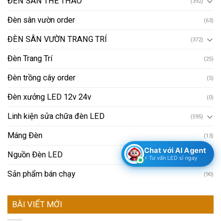
ĐÈN SÂN THỂ THAO
(392)
Đèn sân vườn order
(63)
ĐÈN SÂN VƯỜN TRANG TRÍ
(372)
Đèn Trang Trí
(25)
Đèn trồng cây order
(5)
Đèn xưởng LED 12v 24v
(0)
Linh kiện sửa chữa đèn LED
(595)
Máng Đèn
(13)
Chat với AI Agent
Nguồn Đèn LED
(223)
⚡ Tư vấn LED sỉ ngay
Sản phẩm bán chạy
(90)
BÀI VIẾT MỚI