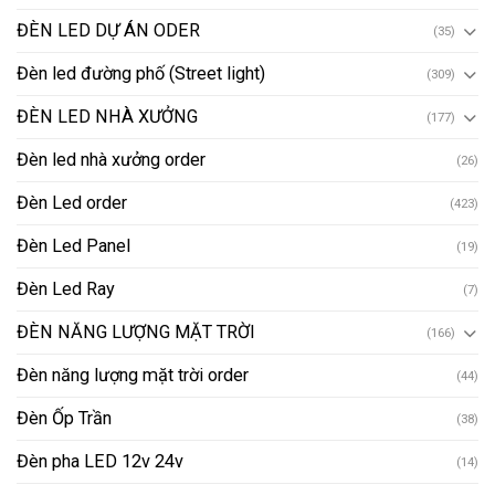
ĐÈN LED DỰ ÁN ODER
(35)
Đèn led đường phố (Street light)
(309)
ĐÈN LED NHÀ XƯỞNG
(177)
Đèn led nhà xưởng order
(26)
Đèn Led order
(423)
Đèn Led Panel
(19)
Đèn Led Ray
(7)
ĐÈN NĂNG LƯỢNG MẶT TRỜI
(166)
Đèn năng lượng mặt trời order
(44)
Đèn Ốp Trần
(38)
Đèn pha LED 12v 24v
(14)