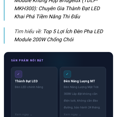
Module Khung Hộp Bridgelux (TDLF-
MKH300): Chuyên Gia Thành Đạt LED
Khai Phá Tiềm Năng Thi Đấu
Tìm hiểu về:
Top 5 Lợi Ích Đèn Pha LED
Module 200W Chống Chói
SẢN PHẨM NỔI BẬT
✓
✓
Thành Đạt LED
Đèn Năng Lượng MT
Đèn LED chính hãng
Đèn Năng Lượng Mặt Trời
300W Lắp đặt không cần
điện lưới, không cần đào
đường, bảo hành 24 tháng.