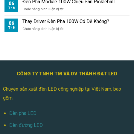
Đèn Pha Module 100W Chiếu Sân Pickleball
Tennis
06
Th8
ở
Chức năng bình luận bị tắt
Đèn
Pha
Thay Driver Đèn Pha 100W Có Dễ Không?
06
Module
Th8
ở
Chức năng bình luận bị tắt
100W
Thay
Chiếu
Driver
Sân
Đèn
Pickleball
Pha
100W
Có
Dễ
Không?
CÔNG TY TNHH TM VÀ DV THÀNH ĐẠT LED
Chuyên sản xuất đèn LED công nghiệp tại Việt Nam, bao
gồm:
Đèn pha LED
Đèn đường LED