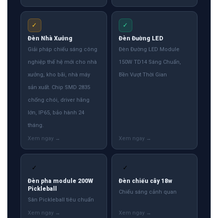
✓
✓
Đèn Nhà Xưởng
Đèn Đường LED
Giải pháp chiếu sáng công
Đèn Đường LED Module
nghiệp thế hệ mới cho nhà
150W TD14 Sáng Chuẩn,
xưởng, kho bãi, nhà máy
Bền Vượt Thời Gian
sản xuất. Chip SMD 2835
chống chói, driver hãng
lớn, IP65, bảo hành 24
tháng.
✓
✓
Đèn pha module 200W
Đèn chiếu cây 18w
Pickleball
Chiếu sáng cảnh quan
Sân Pickleball tiêu chuẩn