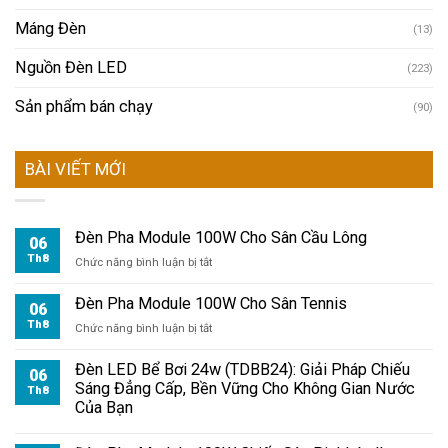
Máng Đèn
(13)
Nguồn Đèn LED
(223)
Sản phẩm bán chạy
(90)
BÀI VIẾT MỚI
Đèn Pha Module 100W Cho Sân Cầu Lông
06
Th8
ở
Chức năng bình luận bị tắt
Đèn
Pha
Đèn Pha Module 100W Cho Sân Tennis
06
Module
Th8
ở
Chức năng bình luận bị tắt
100W
Đèn
Cho
Pha
Đèn LED Bể Bơi 24w (TDBB24): Giải Pháp Chiếu
Sân
06
Module
Sáng Đẳng Cấp, Bền Vững Cho Không Gian Nước
Cầu
Th8
100W
Của Bạn
Lông
Cho
Sân