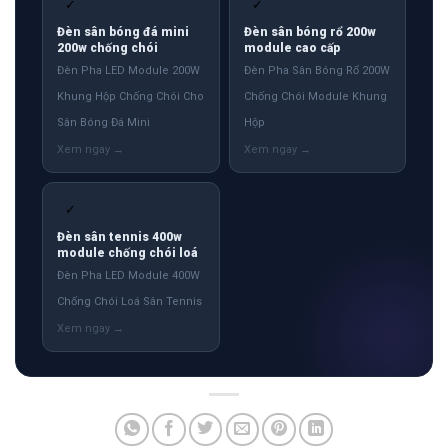
✓
✓
Đèn sân bóng đá mini
Đèn sân bóng rổ 200w
200w chống chói
module cao cấp
Đèn Pha LED Module 200W
Đèn Pha Sân Bóng Rổ 200W
Khung Hộp Chống Chói Cho
Chống Chói Module Khung
Sân Bóng Đá Mini
Hộp
✓
Đèn sân tennis 400w
module chống chói loá
Đèn Pha LED Module 400W
Chống Chói Loá Sân Tennis