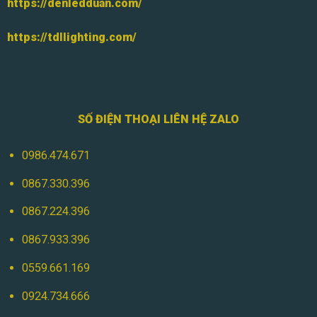
https://denledduan.com/
https://tdllighting.com/
SỐ ĐIỆN THOẠI LIÊN HỆ ZALO
0986.474.671
0867.330.396
0867.224.396
0867.933.396
0559.661.169
0924.734.666