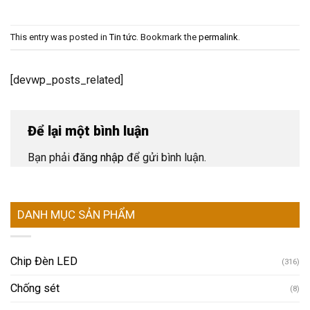
This entry was posted in
Tin tức
. Bookmark the
permalink
.
[devwp_posts_related]
Để lại một bình luận
Bạn phải
đăng nhập
để gửi bình luận.
DANH MỤC SẢN PHẨM
Chip Đèn LED
(316)
Chống sét
(8)