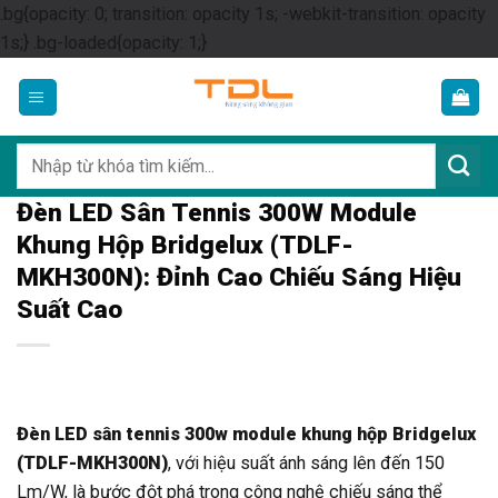
.bg{opacity: 0; transition: opacity 1s; -webkit-transition: opacity
Skip
1s;} .bg-loaded{opacity: 1;}
to
content
Tìm
kiếm:
Đèn LED Sân Tennis 300W Module
Khung Hộp Bridgelux (TDLF-
MKH300N): Đỉnh Cao Chiếu Sáng Hiệu
Suất Cao
Đèn LED sân tennis 300w module khung hộp Bridgelux
(TDLF-MKH300N)
, với hiệu suất ánh sáng lên đến 150
Lm/W, là bước đột phá trong công nghệ chiếu sáng thể