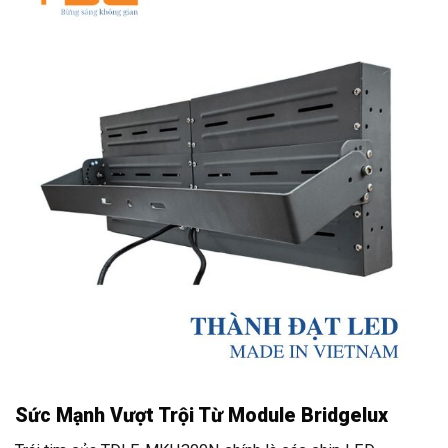
Sức Mạnh Vượt Trội Từ Module Bridgelux