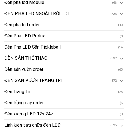
Đèn pha led Module
(66)
ĐÈN PHA LED NGOÀI TRỜI TDL
(536)
Đèn pha led order
(143)
Đèn Pha LED Prolux
(8)
Đèn Pha LED Sân Pickleball
(14)
ĐÈN SÂN THỂ THAO
(392)
Đèn sân vườn order
(63)
ĐÈN SÂN VƯỜN TRANG TRÍ
(372)
Đèn Trang Trí
(25)
Đèn trồng cây order
(5)
Đèn xưởng LED 12v 24v
(0)
Linh kiện sửa chữa đèn LED
(595)