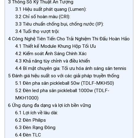
3
Thông Số Kỹ Thuật Ấn Tượng
3.1
Hiệu suất phát quang (Lumen):
3.2
Chỉ số hoàn màu (CRI):
3.3
Tiêu chuẩn chống bụi, chống nước (IP):
3.4
Tuổi thọ vượt trội:
4
Công Nghệ Tiên Tiến Cho Trải Nghiệm Thi Đấu Hoàn Hảo
4.1
Thiết kế Module Khung Hộp Tối Ưu
4.2
Kiểm soát Ánh Sáng Chính Xác
4.3
Khả năng tùy chỉnh và điều khiển
4.4
Bí mật chuyên gia: Tối ưu hóa ánh sáng sân tennis
5
Đánh giá hiệu suất so với các giải pháp truyền thống
5.1
Đèn pha sân pickleball 50w (TDLF-MKH50)
5.2
Đèn led pha sân pickleball 1000w (TDLF-
MKH1000)
6
Ứng dụng đa dạng và lợi ích bền vững
6.1
Lợi ích về lâu dài:
6.2
Đèn Philips
6.3
Đèn Rạng Đông
6.4
Đèn TLC