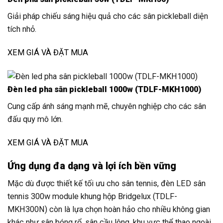
Giải pháp chiếu sáng hiệu quả cho các sân pickleball diện
tích nhỏ.
XEM GIÁ VÀ ĐẶT MUA
Đèn led pha sân pickleball 1000w (TDLF-MKH1000)
Cung cấp ánh sáng mạnh mẽ, chuyên nghiệp cho các sân
đấu quy mô lớn.
XEM GIÁ VÀ ĐẶT MUA
Ứng dụng đa dạng và lợi ích bền vững
Mặc dù được thiết kế tối ưu cho sân tennis, đèn LED sân
tennis 300w module khung hộp Bridgelux (TDLF-
MKH300N) còn là lựa chọn hoàn hảo cho nhiều không gian
khác như sân bóng rổ, sân cầu lông, khu vực thể thao ngoài