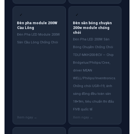
✓
✓
Đèn pha module 200W
Đèn sân bóng chuyền
Cầu Lông
200w module chống
chói
Đèn Pha LED Module 200W
Đèn Pha LED 200W Sân
Sân Cầu Lông Chống Chói
Bóng Chuyền Chống Chói
TDLF-MKH200-BCV — Chip
Bridgelux/Philips/Cree,
driver MEAN
WELL/Philips/Inventronics.
Chống chói UGR<19, ánh
sáng đồng đều toàn sân
18×9m, tiêu chuẩn thi đấu
FIVB quốc tế