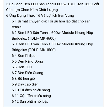
5
So Sánh Đèn LED Sân Tennis 600w TDLF-MKH600 Với
Các Lựa Chọn Kém Chất Lượng
6
Ứng Dụng Thực Tế Và Lợi Ích Bền Vững
6.1
Bí mật chuyên gia: Tối ưu hóa lắp đặt cho sân
tennis
6.2
Đèn LED Sân Tennis 600w Module Khung Hộp
Bridgelux (TDLF-MKH600)
6.3
Đèn LED Sân Tennis 500w Module Khung Hộp
Bridgelux (TDLF-MKH500)
6.4
Đèn Philips
6.5
Đèn Rạng Đông
6.6
Đèn TLC
6.7
Đèn Điện Quang
6.8
Bộ hẹn giờ
6.9
Dây cáp điện
6.10
Tủ điện chiếu sáng
6.11
Cột đèn chiếu sáng
6.12
Sản phẩm nổi bật