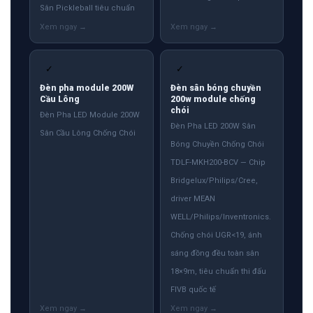
Sân Pickleball tiêu chuẩn
✓
✓
Đèn pha module 200W
Đèn sân bóng chuyền
Cầu Lông
200w module chống
chói
Đèn Pha LED Module 200W
Đèn Pha LED 200W Sân
Sân Cầu Lông Chống Chói
Bóng Chuyền Chống Chói
TDLF-MKH200-BCV — Chip
Bridgelux/Philips/Cree,
driver MEAN
WELL/Philips/Inventronics.
Chống chói UGR<19, ánh
sáng đồng đều toàn sân
18×9m, tiêu chuẩn thi đấu
FIVB quốc tế