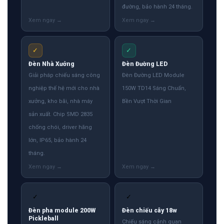
đường, bảo hành 24 tháng.
✓
✓
Đèn Nhà Xưởng
Đèn Đường LED
Giải pháp chiếu sáng công
Đèn Đường LED Module
nghiệp thế hệ mới cho nhà
150W TD14 Sáng Chuẩn,
xưởng, kho bãi, nhà máy
Bền Vượt Thời Gian
sản xuất. Chip SMD 2835
chống chói, driver hãng
lớn, IP65, bảo hành 24
tháng.
✓
✓
Đèn pha module 200W
Đèn chiếu cây 18w
Pickleball
Chiếu sáng cảnh quan