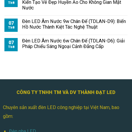
Kiến Tạo Vẻ Đẹp Huyền Ảo Cho Không Gian Mặt
Th8
Nước
Đèn LED Âm Nước 9w Chân Đế (TDLAN-D9): Biến
07
Hồ Nước Thành Kiệt Tác Nghệ Thuật
Th8
Đèn LED Âm Nước 6w Chân Đế (TDLAN-D6): Giải
07
Pháp Chiếu Sáng Ngoại Cảnh Đẳng Cấp
Th8
CÔNG TY TNHH TM VÀ DV THÀNH ĐẠT LED
Chuyên sản xuất đèn LED công nghiệp tại Việt Nam, bao
gồm:
Đèn pha LED