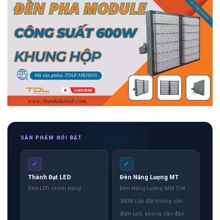
SẢN PHẨM NỔI BẬT
✓
✓
Thành Đạt LED
Đèn Năng Lượng MT
Đèn LED chính hãng
Đèn Năng Lượng Mặt Trời
300W Lắp đặt không cần
điện lưới, không cần đào