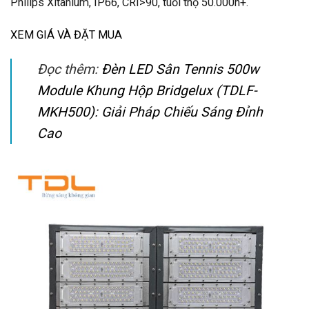
Philips Xitanium, IP66, CRI>90, tuổi thọ 50.000h+.
XEM GIÁ VÀ ĐẶT MUA
Đọc thêm:
Đèn LED Sân Tennis 500w
Module Khung Hộp Bridgelux (TDLF-
MKH500): Giải Pháp Chiếu Sáng Đỉnh
Cao