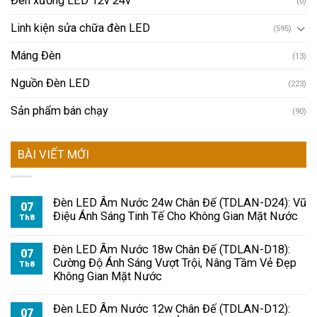
Đèn xưởng LED 12v 24v
(0)
Linh kiện sửa chữa đèn LED
(595)
Máng Đèn
(13)
Nguồn Đèn LED
(223)
Sản phẩm bán chạy
(90)
BÀI VIẾT MỚI
Đèn LED Âm Nước 24w Chân Đế (TDLAN-D24): Vũ
07
Điệu Ánh Sáng Tinh Tế Cho Không Gian Mặt Nước
Th8
Đèn LED Âm Nước 18w Chân Đế (TDLAN-D18):
07
Cường Độ Ánh Sáng Vượt Trội, Nâng Tầm Vẻ Đẹp
Th8
Không Gian Mặt Nước
Đèn LED Âm Nước 12w Chân Đế (TDLAN-D12):
07