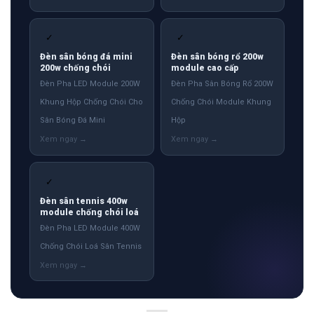
✓
✓
Đèn sân bóng đá mini
Đèn sân bóng rổ 200w
200w chống chói
module cao cấp
Đèn Pha LED Module 200W
Đèn Pha Sân Bóng Rổ 200W
Khung Hộp Chống Chói Cho
Chống Chói Module Khung
Sân Bóng Đá Mini
Hộp
✓
Đèn sân tennis 400w
module chống chói loá
Đèn Pha LED Module 400W
Chống Chói Loá Sân Tennis