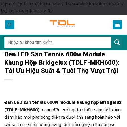
.bg{opacity: 0; transition: opacity 1s; -webkit-transition: opacity
Skip
1s;} .bg-loaded{opacity: 1;}
to
content
Tìm
kiếm:
Đèn LED Sân Tennis 600w Module
Khung Hộp Bridgelux (TDLF-MKH600):
Tối Ưu Hiệu Suất & Tuổi Thọ Vượt Trội
Đèn LED sân tennis 600w module khung hộp Bridgelux
(TDLF-MKH600)
mang đến cường độ chiếu sáng lý tưởng,
đảm bảo mọi pha bóng diễn ra dưới ánh sáng hoàn hảo với
chỉ số Lumen ấn tượng, nâng tầm trải nghiệm thi đấu và