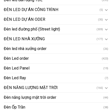
ĐÈN LED DỰ ÁN CÔNG TRÌNH
(5)
ĐÈN LED DỰ ÁN ODER
(35)
Đèn led đường phố (Street light)
(309)
ĐÈN LED NHÀ XƯỞNG
(177)
Đèn led nhà xưởng order
(26)
Đèn Led order
(423)
Đèn Led Panel
(19)
Đèn Led Ray
(7)
ĐÈN NĂNG LƯỢNG MẶT TRỜI
(166)
Đèn năng lượng mặt trời order
(44)
Đèn Ốp Trần
(38)