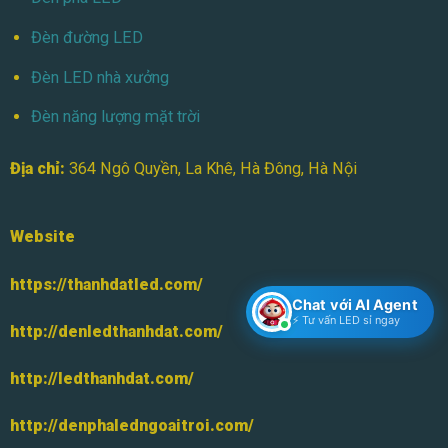
Đèn đường LED
Đèn LED nhà xưởng
Đèn năng lượng mặt trời
Địa chỉ:
364 Ngô Quyền, La Khê, Hà Đông, Hà Nội
Website
https://thanhdatled.com/
Chat với AI Agent
⚡ Tư vấn LED sỉ ngay
http://denledthanhdat.com/
http://ledthanhdat.com/
http://denphaledngoaitroi.com/