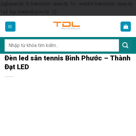
.bg{opacity: 0; transition: opacity 1s; -webkit-transition: opacity
Skip
1s;} .bg-loaded{opacity: 1;}
to
content
Tìm
kiếm:
Đèn led sân tennis Bình Phước – Thành
Đạt LED