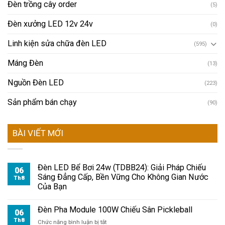
Đèn trồng cây order
(5)
Đèn xưởng LED 12v 24v
(0)
Linh kiện sửa chữa đèn LED
(595)
Máng Đèn
(13)
Nguồn Đèn LED
(223)
Sản phẩm bán chạy
(90)
BÀI VIẾT MỚI
Đèn LED Bể Bơi 24w (TDBB24): Giải Pháp Chiếu
06
Sáng Đẳng Cấp, Bền Vững Cho Không Gian Nước
Th8
Của Bạn
Đèn Pha Module 100W Chiếu Sân Pickleball
06
Th8
ở
Chức năng bình luận bị tắt