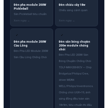
Đèn pha module 200W
Đèn chiếu cây 18w
Pickleball
Chiếu sáng cảnh quan
Sân Pickleball tiêu chuẩn
✓
✓
Đèn pha module 200W
Đèn sân bóng chuyền
Cầu Lông
200w module chống
chói
Đèn Pha LED Module 200W
Đèn Pha LED 200W Sân
Sân Cầu Lông Chống Chói
Bóng Chuyền Chống Chói
TDLF-MKH200-BCV — Chip
Bridgelux/Philips/Cree,
driver MEAN
WELL/Philips/Inventronics.
Chống chói UGR<19, ánh
sáng đồng đều toàn sân
18×9m, tiêu chuẩn thi đấu