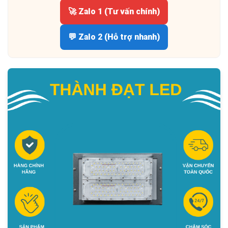
🚀 Zalo 1 (Tư vấn chính)
💬 Zalo 2 (Hỗ trợ nhanh)