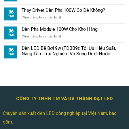
Đèn
Pha
Thay Driver Đèn Pha 100W Có Dễ Không?
06
Module
Th8
ở
Chức năng bình luận bị tắt
100W
Thay
Chiếu
Driver
Đèn Pha Module 100W Cho Kho Hàng
Sân
06
Đèn
Pickleball
Th8
ở
Chức năng bình luận bị tắt
Pha
Đèn
100W
Pha
Đèn LED Bể Bơi 9w (TDBB9): Tối Ưu Hiệu Suất,
Có
06
Module
Nâng Tầm Trải Nghiệm Vô Song Dưới Nước
Dễ
Th8
100W
Không?
Cho
Kho
Hàng
CÔNG TY TNHH TM VÀ DV THÀNH ĐẠT LED
Chuyên sản xuất đèn LED công nghiệp tại Việt Nam, bao
gồm: