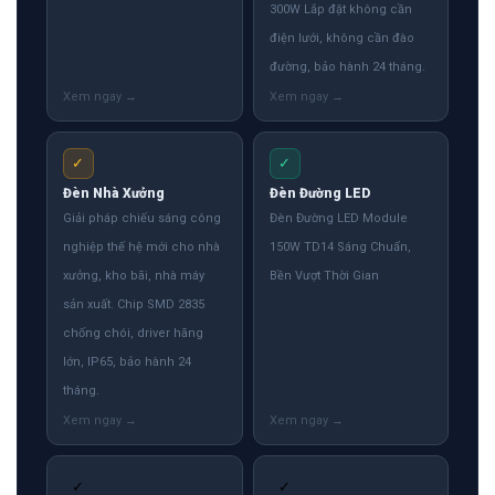
300W Lắp đặt không cần
điện lưới, không cần đào
đường, bảo hành 24 tháng.
✓
✓
Đèn Nhà Xưởng
Đèn Đường LED
Giải pháp chiếu sáng công
Đèn Đường LED Module
nghiệp thế hệ mới cho nhà
150W TD14 Sáng Chuẩn,
xưởng, kho bãi, nhà máy
Bền Vượt Thời Gian
sản xuất. Chip SMD 2835
chống chói, driver hãng
lớn, IP65, bảo hành 24
tháng.
✓
✓