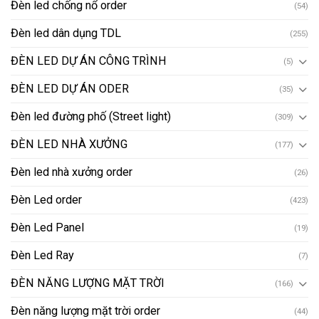
Đèn led chống nổ order
(54)
Đèn led dân dụng TDL
(255)
ĐÈN LED DỰ ÁN CÔNG TRÌNH
(5)
ĐÈN LED DỰ ÁN ODER
(35)
Đèn led đường phố (Street light)
(309)
ĐÈN LED NHÀ XƯỞNG
(177)
Đèn led nhà xưởng order
(26)
Đèn Led order
(423)
Đèn Led Panel
(19)
Đèn Led Ray
(7)
ĐÈN NĂNG LƯỢNG MẶT TRỜI
(166)
Đèn năng lượng mặt trời order
(44)