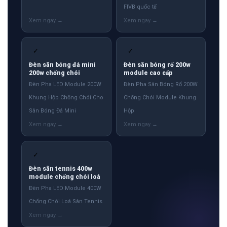
FIVB quốc tế
✓
✓
Đèn sân bóng đá mini
Đèn sân bóng rổ 200w
200w chống chói
module cao cấp
Đèn Pha LED Module 200W
Đèn Pha Sân Bóng Rổ 200W
Khung Hộp Chống Chói Cho
Chống Chói Module Khung
Sân Bóng Đá Mini
Hộp
✓
Đèn sân tennis 400w
module chống chói loá
Đèn Pha LED Module 400W
Chống Chói Loá Sân Tennis