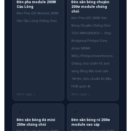
Đèn pha module 200W
Đèn sân bóng chuyền
Cầu Lông
200w module chống
chói
Đèn Pha LED Module 200W
Đèn Pha LED 200W Sân
Sân Cầu Lông Chống Chói
Bóng Chuyền Chống Chói
TDLF-MKH200-BCV — Chip
Bridgelux/Philips/Cree,
driver MEAN
WELL/Philips/Inventronics.
Chống chói UGR<19, ánh
sáng đồng đều toàn sân
18×9m, tiêu chuẩn thi đấu
FIVB quốc tế
✓
✓
Đèn sân bóng đá mini
Đèn sân bóng rổ 200w
200w chống chói
module cao cấp