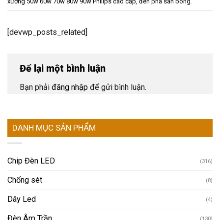
xưởng 50w 60w 70w 80w 90w Philips cao cấp
,
đèn pha sân bóng
.
[devwp_posts_related]
Để lại một bình luận
Bạn phải
đăng nhập
để gửi bình luận.
DANH MỤC SẢN PHẨM
Chip Đèn LED
(316)
Chống sét
(8)
Dây Led
(4)
Đèn Âm Trần
(130)