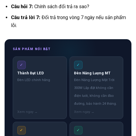
Câu hỏi 7:
Chính sách đổi trả ra sao?
Câu trả lời 7:
Đổi trả trong vòng 7 ngày nếu sản phẩm
lỗi.
SẢN PHẨM NỔI BẬT
✓
✓
Thành Đạt LED
Đèn Năng Lượng MT
Đèn LED chính hãng
Đèn Năng Lượng Mặt Trời
300W Lắp đặt không cần
điện lưới, không cần đào
đường, bảo hành 24 tháng.
✓
✓