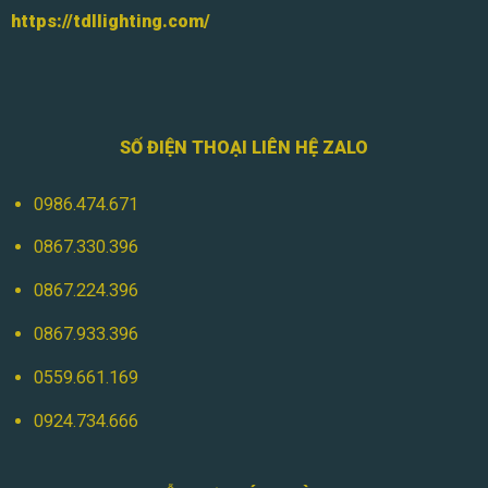
https://tdllighting.com/
SỐ ĐIỆN THOẠI LIÊN HỆ ZALO
0986.474.671
0867.330.396
0867.224.396
0867.933.396
0559.661.169
0924.734.666