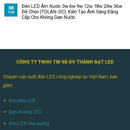
Cho
Pha
Đèn LED Âm Nước 3w 6w 9w 12w 18w 24w 36w
Trường
08
Module
Đế Chôn (TDLAN-DC): Kiến Tạo Ánh Sáng Đẳng
Học
Th8
100W
Cấp Cho Không Gian Nước
Cho
Khuôn
Viên
CÔNG TY TNHH TM VÀ DV THÀNH ĐẠT LED
Chuyên sản xuất đèn LED công nghiệp tại Việt Nam, bao
gồm:
Đèn pha LED
Đèn đường LED
Đèn LED nhà xưởng