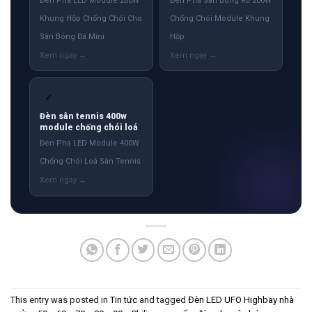
Đèn Pha LED Module 200W
Đèn Pha Sân Bóng Rổ 200W
Khung Hộp Chống Chói Cho
Chống Chói Module Khung
Sân Bóng Đá Mini
Hộp
✓
Đèn sân tennis 400w
module chống chói loá
Đèn Pha LED Module 400W
Chống Chói Loá Sân Tennis
This entry was posted in
Tin tức
and tagged
Đèn LED UFO Highbay nhà