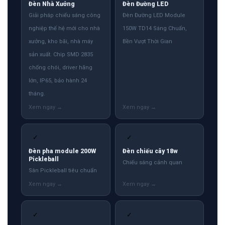
Đèn Nhà Xưởng
Đèn Đường LED
Giải pháp chiếu sáng công
Đèn Đường LED Module
nghiệp thế hệ mới cho nhà
150W TD14 Sáng Chuẩn,
xưởng, kho bãi, nhà máy
Bền Vượt Thời Gian
sản xuất. Chip SMD 2835
chống chói, driver hãng
lớn, IP65, bảo hành 24
tháng.
✓
✓
Đèn pha module 200W
Đèn chiếu cây 18w
Pickleball
Chiếu sáng cảnh quan
Sân Pickleball tiêu chuẩn
✓
✓