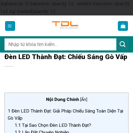
.bg{opacity: 0; transition: opacity 1s; -webkit-transition: opacity
Skip
1s;} .bg-loaded{opacity: 1;}
to
content
Tìm
kiếm:
Đèn LED Thành Đạt: Chiếu Sáng Gò Vấp
Nội Dung Chính
[
Ẩn
]
1
Đèn LED Thành Đạt: Giải Pháp Chiếu Sáng Toàn Diện Tại
Gò Vấp
1.1
Tại Sao Chọn Đèn LED Thành Đạt?
1.2
Lắp Đặt Chuyên Nghiệp