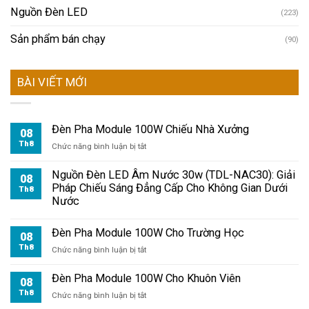
Nguồn Đèn LED
(223)
Sản phẩm bán chạy
(90)
BÀI VIẾT MỚI
Đèn Pha Module 100W Chiếu Nhà Xưởng
08
Th8
ở
Chức năng bình luận bị tắt
Đèn
Pha
Nguồn Đèn LED Âm Nước 30w (TDL-NAC30): Giải
08
Module
Pháp Chiếu Sáng Đẳng Cấp Cho Không Gian Dưới
Th8
100W
Nước
Chiếu
Nhà
Đèn Pha Module 100W Cho Trường Học
Xưởng
08
Th8
ở
Chức năng bình luận bị tắt
Đèn
Pha
Đèn Pha Module 100W Cho Khuôn Viên
08
Module
Th8
ở
Chức năng bình luận bị tắt
100W
Đèn