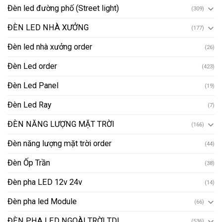
Đèn led đường phố (Street light)
(309)
ĐÈN LED NHÀ XƯỞNG
(177)
Đèn led nhà xưởng order
(26)
Đèn Led order
(423)
Đèn Led Panel
(19)
Đèn Led Ray
(7)
ĐÈN NĂNG LƯỢNG MẶT TRỜI
(166)
Đèn năng lượng mặt trời order
(44)
Đèn Ốp Trần
(38)
Đèn pha LED 12v 24v
(14)
Đèn pha led Module
(66)
ĐÈN PHA LED NGOÀI TRỜI TDL
(536)