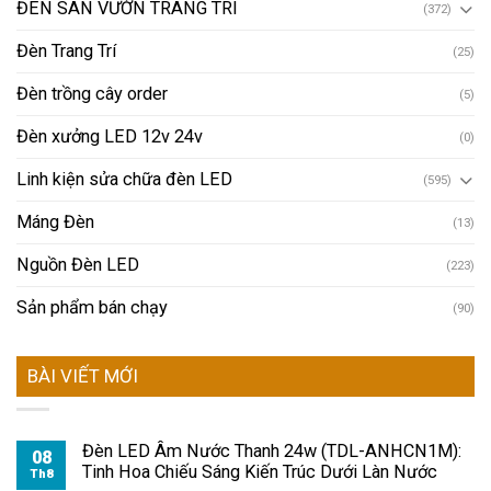
ĐÈN SÂN VƯỜN TRANG TRÍ
(372)
Đèn Trang Trí
(25)
Đèn trồng cây order
(5)
Đèn xưởng LED 12v 24v
(0)
Linh kiện sửa chữa đèn LED
(595)
Máng Đèn
(13)
Nguồn Đèn LED
(223)
Sản phẩm bán chạy
(90)
BÀI VIẾT MỚI
Đèn LED Âm Nước Thanh 24w (TDL-ANHCN1M):
08
Tinh Hoa Chiếu Sáng Kiến Trúc Dưới Làn Nước
Th8