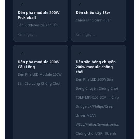
✓
✓
Đèn pha module 200W
Đèn chiếu cây 18w
Pickleball
Chiếu sáng cảnh quan
Sân Pickleball tiêu chuẩn
✓
✓
Đèn pha module 200W
Đèn sân bóng chuyền
Cầu Lông
200w module chống
chói
Đèn Pha LED Module 200W
Đèn Pha LED 200W Sân
Sân Cầu Lông Chống Chói
Bóng Chuyền Chống Chói
TDLF-MKH200-BCV — Chip
Bridgelux/Philips/Cree,
driver MEAN
WELL/Philips/Inventronics.
Chống chói UGR<19, ánh