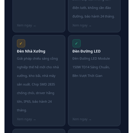
điện lưới, không cần đào
đường, bảo hành 24 tháng.
✓
✓
Đèn Nhà Xưởng
Đèn Đường LED
Giải pháp chiếu sáng công
Đèn Đường LED Module
nghiệp thế hệ mới cho nhà
150W TD14 Sáng Chuẩn,
xưởng, kho bãi, nhà máy
Bền Vượt Thời Gian
sản xuất. Chip SMD 2835
chống chói, driver hãng
lớn, IP65, bảo hành 24
tháng.