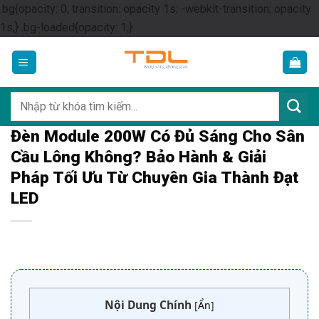
.bg{opacity: 0; transition: opacity 1s; -webkit-transition: opacity
Skip
1s;} .bg-loaded{opacity: 1;}
to
content
Tìm
kiếm:
Đèn Module 200W Có Đủ Sáng Cho Sân
Cầu Lông Không? Bảo Hành & Giải
Pháp Tối Ưu Từ Chuyên Gia Thành Đạt
LED
Nội Dung Chính
[
Ẩn
]