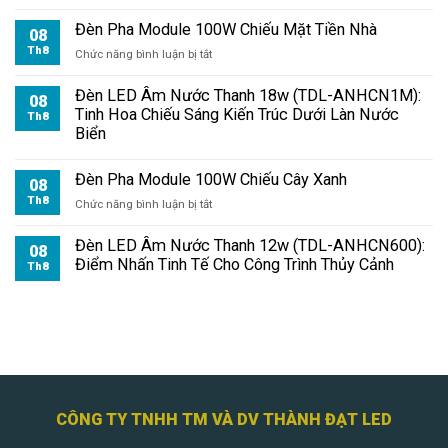
Đèn Pha Module 100W Chiếu Mặt Tiền Nhà
08
Th8
ở
Chức năng bình luận bị tắt
Đèn
Pha
Đèn LED Âm Nước Thanh 18w (TDL-ANHCN1M):
08
Module
Tinh Hoa Chiếu Sáng Kiến Trúc Dưới Làn Nước
Th8
100W
Biển
Chiếu
Mặt
Đèn Pha Module 100W Chiếu Cây Xanh
Tiền
08
Nhà
Th8
ở
Chức năng bình luận bị tắt
Đèn
Pha
Đèn LED Âm Nước Thanh 12w (TDL-ANHCN600):
08
Module
Điểm Nhấn Tinh Tế Cho Công Trình Thủy Cảnh
Th8
100W
Chiếu
Cây
Xanh
CÔNG TY TNHH TM VÀ DV THÀNH ĐẠT LED