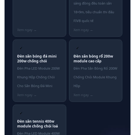
sáng đồng đều toàn sân
18×9m, tiêu chuẩn thi đấu
FIVB quốc tế
✓
✓
Đèn sân bóng đá mini
Đèn sân bóng rổ 200w
200w chống chói
module cao cấp
Đèn Pha LED Module 200W
Đèn Pha Sân Bóng Rổ 200W
Khung Hộp Chống Chói
Chống Chói Module Khung
Cho Sân Bóng Đá Mini
Hộp
✓
Đèn sân tennis 400w
module chống chói loá
Đèn Pha LED Module 400W