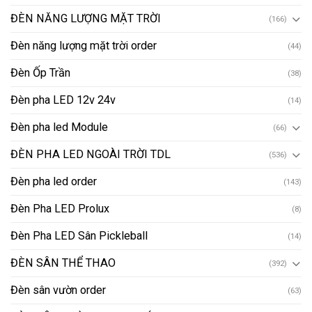
ĐÈN NĂNG LƯỢNG MẶT TRỜI
(166)
Đèn năng lượng mặt trời order
(44)
Đèn Ốp Trần
(38)
Đèn pha LED 12v 24v
(14)
Đèn pha led Module
(66)
ĐÈN PHA LED NGOÀI TRỜI TDL
(536)
Đèn pha led order
(143)
Đèn Pha LED Prolux
(8)
Đèn Pha LED Sân Pickleball
(14)
ĐÈN SÂN THỂ THAO
(392)
Đèn sân vườn order
(63)