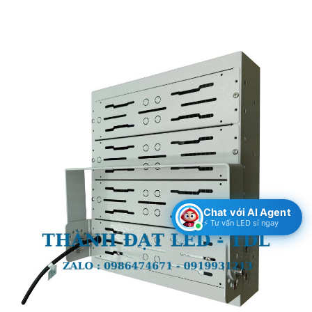
Chat với AI Agent
⚡ Tư vấn LED sỉ ngay