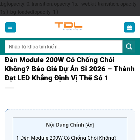
.bg{opacity: 0; transition: opacity 1s; -webkit-transition: opacity
Skip
1s;} .bg-loaded{opacity: 1;}
to
content
Tìm
kiếm:
Đèn Module 200W Có Chống Chói
Không? Báo Giá Dự Án Sỉ 2026 – Thành
Đạt LED Khẳng Định Vị Thế Số 1
Nội Dung Chính
[
Ẩn
]
1
Đèn Module 200W Có Chống Chói Không?