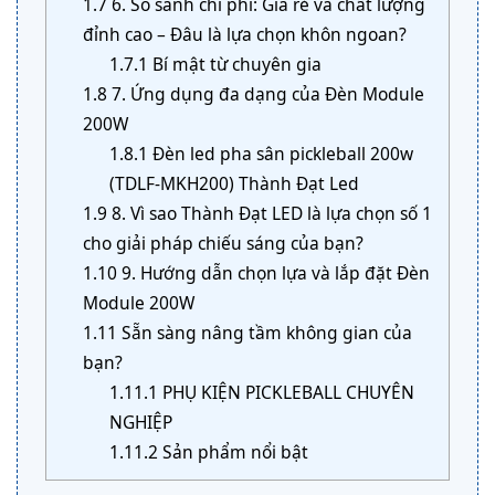
1.7
6. So sánh chi phí: Giá rẻ và chất lượng
đỉnh cao – Đâu là lựa chọn khôn ngoan?
1.7.1
Bí mật từ chuyên gia
1.8
7. Ứng dụng đa dạng của Đèn Module
200W
1.8.1
Đèn led pha sân pickleball 200w
(TDLF-MKH200) Thành Đạt Led
1.9
8. Vì sao Thành Đạt LED là lựa chọn số 1
cho giải pháp chiếu sáng của bạn?
1.10
9. Hướng dẫn chọn lựa và lắp đặt Đèn
Module 200W
1.11
Sẵn sàng nâng tầm không gian của
bạn?
1.11.1
PHỤ KIỆN PICKLEBALL CHUYÊN
NGHIỆP
1.11.2
Sản phẩm nổi bật