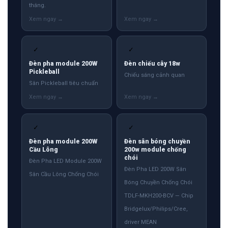
tháng.
✓
✓
Đèn pha module 200W
Đèn chiếu cây 18w
Pickleball
Chiếu sáng cảnh quan
Sân Pickleball tiêu chuẩn
✓
✓
Đèn pha module 200W
Đèn sân bóng chuyền
Cầu Lông
200w module chống
chói
Đèn Pha LED Module 200W
Đèn Pha LED 200W Sân
Sân Cầu Lông Chống Chói
Bóng Chuyền Chống Chói
TDLF-MKH200-BCV — Chip
Bridgelux/Philips/Cree,
driver MEAN