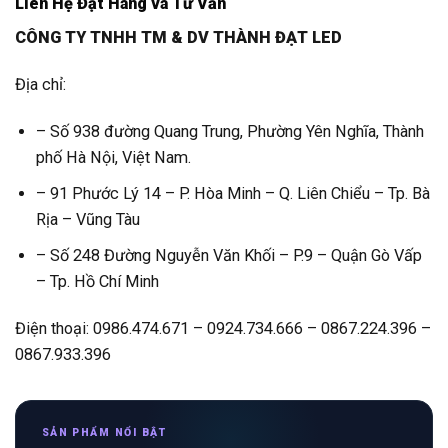
Liên Hệ Đặt Hàng và Tư Vấn
CÔNG TY TNHH TM & DV THÀNH ĐẠT LED
Địa chỉ:
– Số 938 đường Quang Trung, Phường Yên Nghĩa, Thành
phố Hà Nội, Việt Nam.
– 91 Phước Lý 14 – P. Hòa Minh – Q. Liên Chiểu – Tp. Bà
Rịa – Vũng Tàu
– Số 248 Đường Nguyễn Văn Khối – P.9 – Quận Gò Vấp
– Tp. Hồ Chí Minh
Điện thoại: 0986.474.671 – 0924.734.666 – 0867.224.396 –
0867.933.396
SẢN PHẨM NỔI BẬT