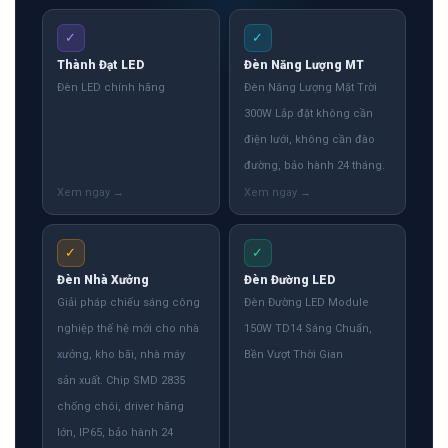
✓
✓
Thành Đạt LED
Đèn Năng Lượng MT
Đèn LED chính hãng
Đèn Năng Lượng Mặt Trời
300W Lắp đặt không cần
điện lưới, không cần đào
đường, bảo hành 24 tháng.
✓
✓
Đèn Nhà Xưởng
Đèn Đường LED
Giải pháp chiếu sáng công
Đèn Đường LED Module
nghiệp thế hệ mới cho nhà
150W TD14 Sáng Chuẩn,
xưởng, kho bãi, nhà máy
Bền Vượt Thời Gian
sản xuất. Chip SMD 2835
chống chói, driver hãng
lớn, IP65, bảo hành 24