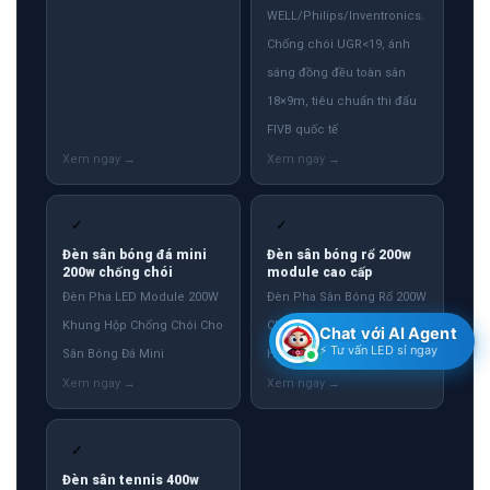
WELL/Philips/Inventronics.
Chống chói UGR<19, ánh
sáng đồng đều toàn sân
18×9m, tiêu chuẩn thi đấu
FIVB quốc tế
✓
✓
Đèn sân bóng đá mini
Đèn sân bóng rổ 200w
200w chống chói
module cao cấp
Đèn Pha LED Module 200W
Đèn Pha Sân Bóng Rổ 200W
Khung Hộp Chống Chói Cho
Chống Chói Module Khung
Chat với AI Agent
⚡ Tư vấn LED sỉ ngay
Sân Bóng Đá Mini
Hộp
✓
Đèn sân tennis 400w