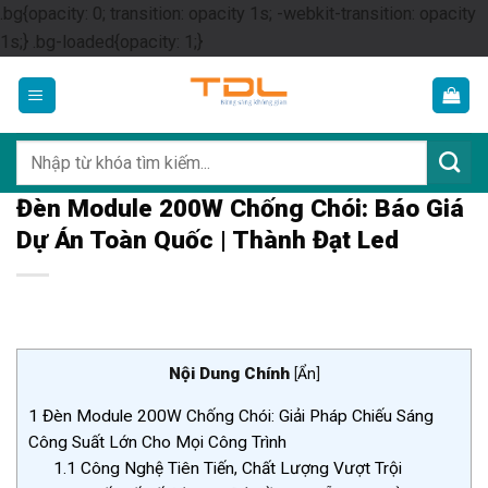
.bg{opacity: 0; transition: opacity 1s; -webkit-transition: opacity
Skip
1s;} .bg-loaded{opacity: 1;}
to
content
Tìm
kiếm:
Đèn Module 200W Chống Chói: Báo Giá
Dự Án Toàn Quốc | Thành Đạt Led
Nội Dung Chính
[
Ẩn
]
1
Đèn Module 200W Chống Chói: Giải Pháp Chiếu Sáng
Công Suất Lớn Cho Mọi Công Trình
1.1
Công Nghệ Tiên Tiến, Chất Lượng Vượt Trội