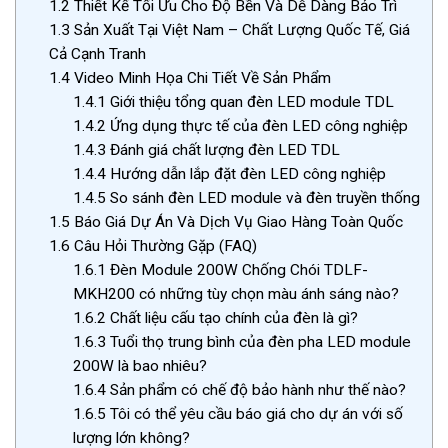
1.2
Thiết Kế Tối Ưu Cho Độ Bền Và Dễ Dàng Bảo Trì
1.3
Sản Xuất Tại Việt Nam – Chất Lượng Quốc Tế, Giá
Cả Cạnh Tranh
1.4
Video Minh Họa Chi Tiết Về Sản Phẩm
1.4.1
Giới thiệu tổng quan đèn LED module TDL
1.4.2
Ứng dụng thực tế của đèn LED công nghiệp
1.4.3
Đánh giá chất lượng đèn LED TDL
1.4.4
Hướng dẫn lắp đặt đèn LED công nghiệp
1.4.5
So sánh đèn LED module và đèn truyền thống
1.5
Báo Giá Dự Án Và Dịch Vụ Giao Hàng Toàn Quốc
1.6
Câu Hỏi Thường Gặp (FAQ)
1.6.1
Đèn Module 200W Chống Chói TDLF-
MKH200 có những tùy chọn màu ánh sáng nào?
1.6.2
Chất liệu cấu tạo chính của đèn là gì?
1.6.3
Tuổi thọ trung bình của đèn pha LED module
200W là bao nhiêu?
1.6.4
Sản phẩm có chế độ bảo hành như thế nào?
1.6.5
Tôi có thể yêu cầu báo giá cho dự án với số
lượng lớn không?