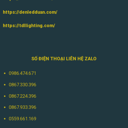
https://denledduan.com/
https://tdllighting.com/
SỐ ĐIỆN THOẠI LIÊN HỆ ZALO
0986.474.671
0867.330.396
0867.224.396
0867.933.396
0559.661.169