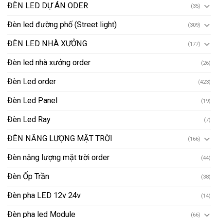
ĐÈN LED DỰ ÁN ODER
(35)
Đèn led đường phố (Street light)
(309)
ĐÈN LED NHÀ XƯỞNG
(177)
Đèn led nhà xưởng order
(26)
Đèn Led order
(423)
Đèn Led Panel
(19)
Đèn Led Ray
(7)
ĐÈN NĂNG LƯỢNG MẶT TRỜI
(166)
Đèn năng lượng mặt trời order
(44)
Đèn Ốp Trần
(38)
Đèn pha LED 12v 24v
(14)
Đèn pha led Module
(66)