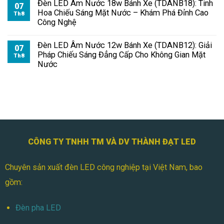
Đèn LED Âm Nước 18w Bánh Xe (TDANB18): Tinh
Đỗ
07
Hoa Chiếu Sáng Mặt Nước – Khám Phá Đỉnh Cao
Xe
Th8
Công Nghệ
Đèn LED Âm Nước 12w Bánh Xe (TDANB12): Giải
07
Pháp Chiếu Sáng Đẳng Cấp Cho Không Gian Mặt
Th8
Nước
CÔNG TY TNHH TM VÀ DV THÀNH ĐẠT LED
Chuyên sản xuất đèn LED công nghiệp tại Việt Nam, bao
gồm:
Đèn pha LED