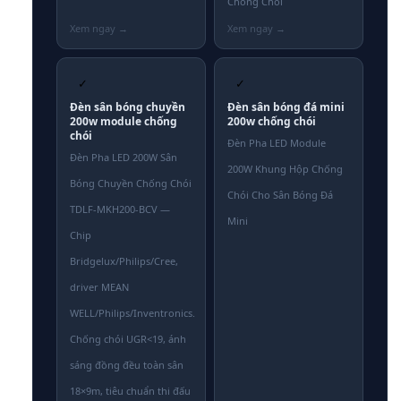
Chống Chói
✓
✓
Đèn sân bóng chuyền
Đèn sân bóng đá mini
200w module chống
200w chống chói
chói
Đèn Pha LED Module
Đèn Pha LED 200W Sân
200W Khung Hộp Chống
Bóng Chuyền Chống Chói
Chói Cho Sân Bóng Đá
TDLF-MKH200-BCV —
Mini
Chip
Bridgelux/Philips/Cree,
driver MEAN
WELL/Philips/Inventronics.
Chống chói UGR<19, ánh
sáng đồng đều toàn sân
18×9m, tiêu chuẩn thi đấu