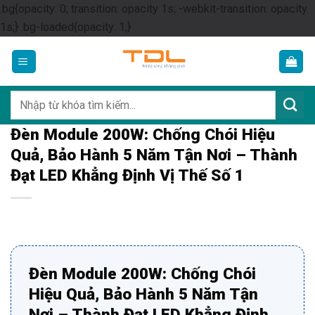
.bg{opacity: 0; transition: opacity 1s; -webkit-transition: opacity
Skip
1s;} .bg-loaded{opacity: 1;}
to
content
Tìm
kiếm:
Đèn Module 200W: Chống Chói Hiệu
Quả, Bảo Hành 5 Năm Tận Nơi – Thành
Đạt LED Khẳng Định Vị Thế Số 1
Đèn Module 200W: Chống Chói
Hiệu Quả, Bảo Hành 5 Năm Tận
Nơi – Thành Đạt LED Khẳng Định