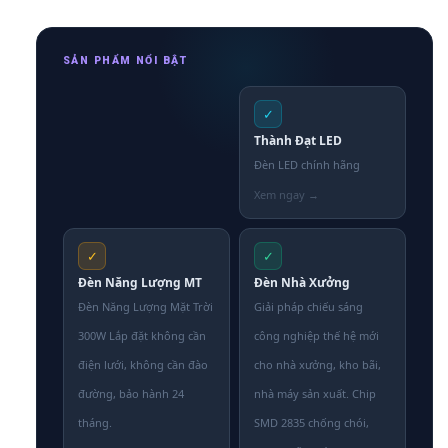
SẢN PHẨM NỔI BẬT
✓
Thành Đạt LED
Đèn LED chính hãng
✓
✓
Đèn Năng Lượng MT
Đèn Nhà Xưởng
Đèn Năng Lượng Mặt Trời
Giải pháp chiếu sáng
300W Lắp đặt không cần
công nghiệp thế hệ mới
điện lưới, không cần đào
cho nhà xưởng, kho bãi,
đường, bảo hành 24
nhà máy sản xuất. Chip
tháng.
SMD 2835 chống chói,