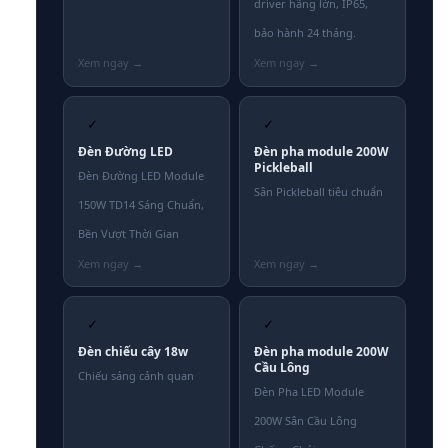
driver hãng lớn, IP65,
bảo hành 24 tháng.
✓
✓
Đèn Đường LED
Đèn pha module 200W
Pickleball
Đèn Đường LED Module
Sân Pickleball tiêu chuẩn
150W TD14 Sáng Chuẩn,
Bền Vượt Thời Gian
✓
✓
Đèn chiếu cây 18w
Đèn pha module 200W
Cầu Lông
Chiếu sáng cảnh quan
Đèn Pha LED Module
200W Sân Cầu Lông