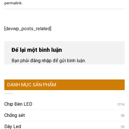
permalink
.
[devwp_posts_related]
Để lại một bình luận
Bạn phải
đăng nhập
để gửi bình luận.
DANH MỤC SẢN PHẨM
Chip Đèn LED
(316)
Chống sét
(8)
Dây Led
(4)