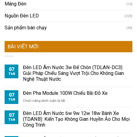
Máng Đèn
(13)
Nguồn Đèn LED
(223)
Sản phẩm bán chạy
(90)
BÀI VIẾT MỚI
Đèn LED Âm Nước 3w Đế Chôn (TDLAN-DC3):
07
Giải Pháp Chiếu Sáng Vượt Trội Cho Không Gian
Th8
Nghệ Thuật Nước
Đèn Pha Module 100W Chiếu Bãi Đỗ Xe
07
Th8
ở
Chức năng bình luận bị tắt
Đèn
Pha
Đèn LED Âm Nước 6w 9w 12w 18w Bánh Xe
07
Module
(TDANB): Kiến Tạo Không Gian Huyền Ảo Cho Mọi
Th8
100W
Công Trình
Chiếu
Bãi