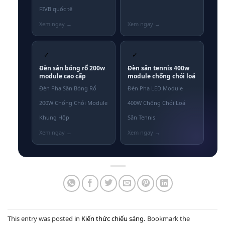
FIVB quốc tế
✓
✓
Đèn sân bóng rổ 200w
Đèn sân tennis 400w
module cao cấp
module chống chói loá
Đèn Pha Sân Bóng Rổ
Đèn Pha LED Module
200W Chống Chói Module
400W Chống Chói Loá
Khung Hộp
Sân Tennis
This entry was posted in
Kiến thức chiếu sáng
. Bookmark the