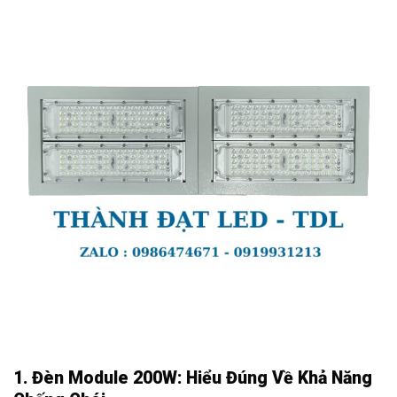
1. Đèn Module 200W: Hiểu Đúng Về Khả Năng