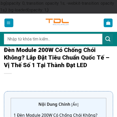
.bg{opacity: 0; transition: opacity 1s; -webkit-transition: opacity
Skip
1s;} .bg-loaded{opacity: 1;}
to
content
Tìm
kiếm:
Đèn Module 200W Có Chống Chói
Không? Lắp Đặt Tiêu Chuẩn Quốc Tế –
Vị Thế Số 1 Tại Thành Đạt LED
Nội Dung Chính
[
Ẩn
]
1
Đèn Module 200W Có Chống Chói Không?