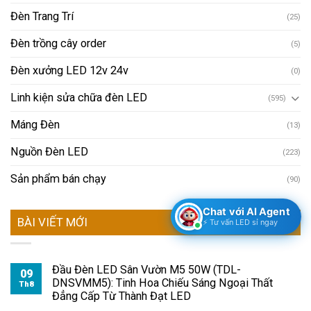
Đèn Trang Trí
(25)
Đèn trồng cây order
(5)
Đèn xưởng LED 12v 24v
(0)
Linh kiện sửa chữa đèn LED
(595)
Máng Đèn
(13)
Nguồn Đèn LED
(223)
Sản phẩm bán chạy
(90)
Chat với AI Agent
BÀI VIẾT MỚI
⚡ Tư vấn LED sỉ ngay
Đầu Đèn LED Sân Vườn M5 50W (TDL-
09
DNSVMM5): Tinh Hoa Chiếu Sáng Ngoại Thất
Th8
Đẳng Cấp Từ Thành Đạt LED