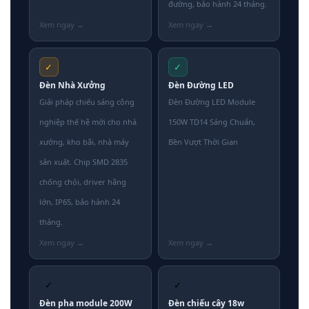
đường, bảo hành 24 tháng.
✓
✓
Đèn Nhà Xưởng
Đèn Đường LED
Giải pháp chiếu sáng công
Đèn Đường LED Module
nghiệp thế hệ mới cho nhà
150W TD14 Sáng Chuẩn,
xưởng, kho bãi, nhà máy
Bền Vượt Thời Gian
sản xuất. Chip SMD 2835
chống chói, driver hãng
lớn, IP65, bảo hành 24
tháng.
✓
✓
Đèn pha module 200W
Đèn chiếu cây 18w