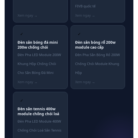
FIVB quốc tế
✓
✓
Đèn sân bóng đá mini
Đèn sân bóng rổ 200w
200w chống chói
module cao cấp
Đèn Pha LED Module 200W
Đèn Pha Sân Bóng Rổ 200W
Khung Hộp Chống Chói
Chống Chói Module Khung
Cho Sân Bóng Đá Mini
Hộp
✓
Đèn sân tennis 400w
module chống chói loá
Đèn Pha LED Module 400W
Chống Chói Loá Sân Tennis