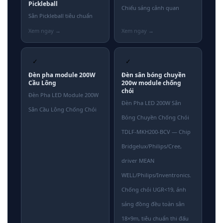
Pickleball
Chiếu sáng cảnh quan
Sân Pickleball tiêu chuẩn
✓
✓
Đèn pha module 200W
Đèn sân bóng chuyền
Cầu Lông
200w module chống
chói
Đèn Pha LED Module 200W
Đèn Pha LED 200W Sân
Sân Cầu Lông Chống Chói
Bóng Chuyền Chống Chói
TDLF-MKH200-BCV — Chip
Bridgelux/Philips/Cree,
driver MEAN
WELL/Philips/Inventronics.
Chống chói UGR<19, ánh
sáng đồng đều toàn sân
18×9m, tiêu chuẩn thi đấu