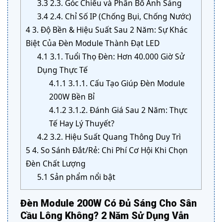
3.3
2.3. Góc Chiếu và Phân Bố Ánh Sáng
3.4
2.4. Chỉ Số IP (Chống Bụi, Chống Nước)
4
3. Độ Bền & Hiệu Suất Sau 2 Năm: Sự Khác
Biệt Của Đèn Module Thành Đạt LED
4.1
3.1. Tuổi Thọ Đèn: Hơn 40.000 Giờ Sử
Dụng Thực Tế
4.1.1
3.1.1. Cấu Tạo Giúp Đèn Module
200W Bền Bỉ
4.1.2
3.1.2. Đánh Giá Sau 2 Năm: Thực
Tế Hay Lý Thuyết?
4.2
3.2. Hiệu Suất Quang Thông Duy Trì
5
4. So Sánh Đắt/Rẻ: Chi Phí Cơ Hội Khi Chọn
Đèn Chất Lượng
5.1
Sản phẩm nổi bật
Đèn Module 200W Có Đủ Sáng Cho Sân
Cầu Lông Không? 2 Năm Sử Dụng Vẫn