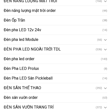
ĐÈN NĂNG LƯỢNG MẶT TRỜI
(166)
Đèn năng lượng mặt trời order
(44)
Đèn Ốp Trần
(38)
Đèn pha LED 12v 24v
(14)
Đèn pha led Module
(66)
ĐÈN PHA LED NGOÀI TRỜI TDL
(536)
Đèn pha led order
(143)
Đèn Pha LED Prolux
(8)
Đèn Pha LED Sân Pickleball
(14)
ĐÈN SÂN THỂ THAO
(392)
Đèn sân vườn order
(63)
ĐÈN SÂN VƯỜN TRANG TRÍ
(372)