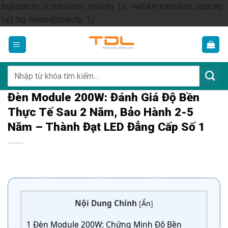
.bg{opacity: 0; transition: opacity 1s; -webkit-transition: opacity
Skip
1s;} .bg-loaded{opacity: 1;}
to
content
Tìm
kiếm:
Đèn Module 200W: Đánh Giá Độ Bền
Thực Tế Sau 2 Năm, Bảo Hành 2-5
Năm – Thành Đạt LED Đẳng Cấp Số 1
Nội Dung Chính
[
Ẩn
]
1
Đèn Module 200W: Chứng Minh Độ Bền