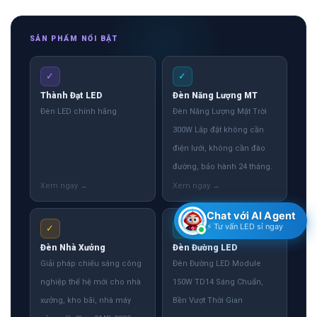
SẢN PHẨM NỔI BẬT
✓
✓
Thành Đạt LED
Đèn Năng Lượng MT
Đèn LED chính hãng
Đèn Năng Lượng Mặt Trời
300W Lắp đặt không cần
điện lưới, không cần đào
đường, bảo hành 24 tháng.
Chat với AI Agent
⚡ Tư vấn LED sỉ ngay
✓
✓
Đèn Nhà Xưởng
Đèn Đường LED
Giải pháp chiếu sáng công
Đèn Đường LED Module
nghiệp thế hệ mới cho nhà
150W TD14 Sáng Chuẩn,
xưởng, kho bãi, nhà máy
Bền Vượt Thời Gian