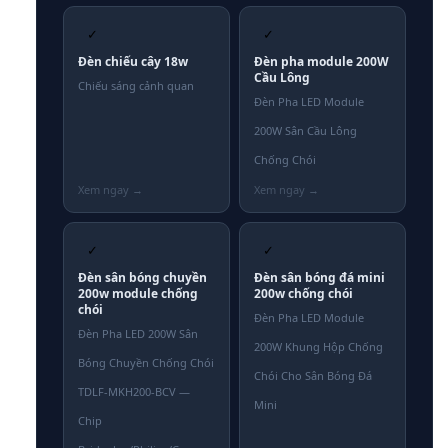
✓
✓
Đèn chiếu cây 18w
Đèn pha module 200W
Cầu Lông
Chiếu sáng cảnh quan
Đèn Pha LED Module
200W Sân Cầu Lông
Chống Chói
✓
✓
Đèn sân bóng chuyền
Đèn sân bóng đá mini
200w module chống
200w chống chói
chói
Đèn Pha LED Module
Đèn Pha LED 200W Sân
200W Khung Hộp Chống
Bóng Chuyền Chống Chói
Chói Cho Sân Bóng Đá
TDLF-MKH200-BCV —
Mini
Chip