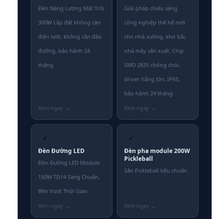
Đèn Năng Lượng Mặt Trời
Giải pháp chiếu sáng
300W Lắp đặt không cần
công nghiệp thế hệ mới
điện lưới, không cần đào
cho nhà xưởng, kho bãi,
đường, bảo hành 24
nhà máy sản xuất. Chip
tháng.
SMD 2835 chống chói,
driver hãng lớn, IP65,
bảo hành 24 tháng.
✓
✓
Đèn Đường LED
Đèn pha module 200W
Pickleball
Đèn Đường LED Module
Sân Pickleball tiêu chuẩn
150W TD14 Sáng Chuẩn,
Bền Vượt Thời Gian