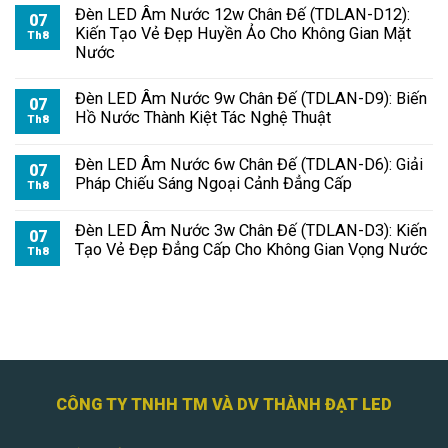
Đèn LED Âm Nước 12w Chân Đế (TDLAN-D12):
07
Kiến Tạo Vẻ Đẹp Huyền Ảo Cho Không Gian Mặt
Th8
Nước
Đèn LED Âm Nước 9w Chân Đế (TDLAN-D9): Biến
07
Hồ Nước Thành Kiệt Tác Nghệ Thuật
Th8
Đèn LED Âm Nước 6w Chân Đế (TDLAN-D6): Giải
07
Pháp Chiếu Sáng Ngoại Cảnh Đẳng Cấp
Th8
Đèn LED Âm Nước 3w Chân Đế (TDLAN-D3): Kiến
07
Tạo Vẻ Đẹp Đẳng Cấp Cho Không Gian Vọng Nước
Th8
CÔNG TY TNHH TM VÀ DV THÀNH ĐẠT LED