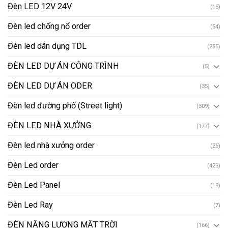
Đèn LED 12V 24V
(15)
Đèn led chống nổ order
(54)
Đèn led dân dụng TDL
(255)
ĐÈN LED DỰ ÁN CÔNG TRÌNH
(5)
ĐÈN LED DỰ ÁN ODER
(35)
Đèn led đường phố (Street light)
(309)
ĐÈN LED NHÀ XƯỞNG
(177)
Đèn led nhà xưởng order
(26)
Đèn Led order
(423)
Đèn Led Panel
(19)
Đèn Led Ray
(7)
ĐÈN NĂNG LƯỢNG MẶT TRỜI
(166)