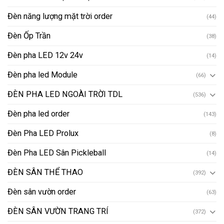
Đèn năng lượng mặt trời order
(44)
Đèn Ốp Trần
(38)
Đèn pha LED 12v 24v
(14)
Đèn pha led Module
(66)
ĐÈN PHA LED NGOÀI TRỜI TDL
(536)
Đèn pha led order
(143)
Đèn Pha LED Prolux
(8)
Đèn Pha LED Sân Pickleball
(14)
ĐÈN SÂN THỂ THAO
(392)
Đèn sân vườn order
(63)
ĐÈN SÂN VƯỜN TRANG TRÍ
(372)