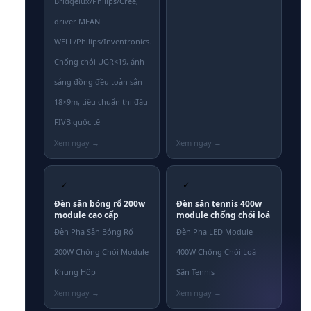
Bridgelux/Philips/Cree,
driver MEAN
WELL/Philips/Inventronics.
Chống chói UGR<19, ánh
sáng đồng đều toàn sân
18×9m, tiêu chuẩn thi đấu
FIVB quốc tế
✓
✓
Đèn sân bóng rổ 200w
Đèn sân tennis 400w
module cao cấp
module chống chói loá
Đèn Pha Sân Bóng Rổ
Đèn Pha LED Module
200W Chống Chói Module
400W Chống Chói Loá
Khung Hộp
Sân Tennis