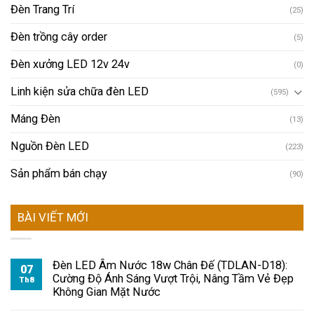
Đèn Trang Trí
(25)
Đèn trồng cây order
(5)
Đèn xưởng LED 12v 24v
(0)
Linh kiện sửa chữa đèn LED
(595)
Máng Đèn
(13)
Nguồn Đèn LED
(223)
Sản phẩm bán chạy
(90)
BÀI VIẾT MỚI
Đèn LED Âm Nước 18w Chân Đế (TDLAN-D18):
07
Cường Độ Ánh Sáng Vượt Trội, Nâng Tầm Vẻ Đẹp
Th8
Không Gian Mặt Nước