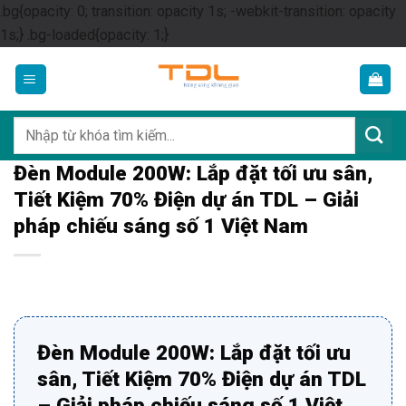
.bg{opacity: 0; transition: opacity 1s; -webkit-transition: opacity
Skip
1s;} .bg-loaded{opacity: 1;}
to
content
Tìm
kiếm:
Đèn Module 200W: Lắp đặt tối ưu sân,
Tiết Kiệm 70% Điện dự án TDL – Giải
pháp chiếu sáng số 1 Việt Nam
Đèn Module 200W: Lắp đặt tối ưu
sân, Tiết Kiệm 70% Điện dự án TDL
– Giải pháp chiếu sáng số 1 Việt