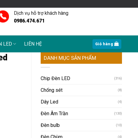
Dịch vụ hỗ trợ khách hàng
0986.474.671
N LED
LIÊN HỆ
Giỏ hàng
ed
DANH MỤC SẢN PHẨM
Chip Đèn LED
(316)
Chống sét
(8)
Dây Led
(4)
Đèn Âm Trần
(130)
Đèn bulb
(10)
Đèn Chùm
(4)