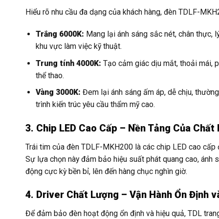
Hiểu rõ nhu cầu đa dạng của khách hàng, đèn TDLF-MKH20
Trắng 6000K:
Mang lại ánh sáng sắc nét, chân thực, 
khu vực làm việc kỹ thuật.
Trung tính 4000K:
Tạo cảm giác dịu mắt, thoải mái, 
thể thao.
Vàng 3000K:
Đem lại ánh sáng ấm áp, dễ chịu, thường
trình kiến trúc yêu cầu thẩm mỹ cao.
3. Chip LED Cao Cấp – Nền Tảng Của Chất
Trái tim của đèn TDLF-MKH200 là các chip LED cao cấp đế
Sự lựa chọn này đảm bảo hiệu suất phát quang cao, ánh sá
động cực kỳ bền bỉ, lên đến hàng chục nghìn giờ.
4. Driver Chất Lượng – Vận Hành Ổn Định v
Để đảm bảo đèn hoạt động ổn định và hiệu quả, TDL trang 