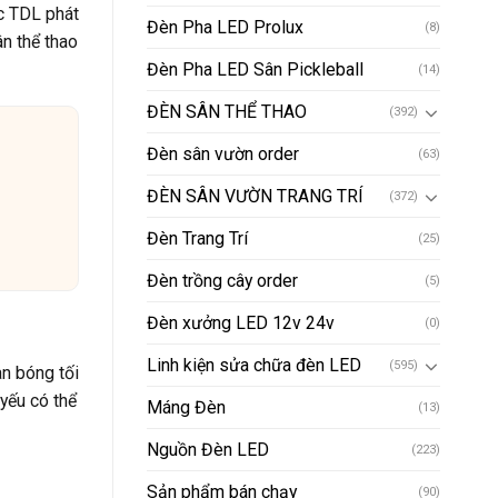
c TDL phát
Đèn Pha LED Prolux
(8)
ân thể thao
Đèn Pha LED Sân Pickleball
(14)
ĐÈN SÂN THỂ THAO
(392)
Đèn sân vườn order
(63)
ĐÈN SÂN VƯỜN TRANG TRÍ
(372)
Đèn Trang Trí
(25)
Đèn trồng cây order
(5)
Đèn xưởng LED 12v 24v
(0)
Linh kiện sửa chữa đèn LED
(595)
n bóng tối
yếu có thể
Máng Đèn
(13)
Nguồn Đèn LED
(223)
Sản phẩm bán chạy
(90)