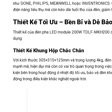
như DONE, PHILIPS, MEANWELL hoặc INVENTRONICS. Các bộ
điện năng tiêu thụ mà còn kéo dài tuổi thọ của đèn, giảm t
Thiết Kế Tối Ưu – Bền Bỉ và Dễ Bảo
Thiết kế của đèn pha LED module 200W TDLF-MKH200 được
dụng.
Thiết Kế Khung Hộp Chắc Chắn
Với kích thước 305×315×125mm và trọng lượng 4kg, đèn s
mạnh mẽ, hiện đại mà còn có vai trò quan trọng trong việc
kiện bên trong hoạt động ở nhiệt độ tối ưu, bảo vệ đèn khỏi
động trong điều kiện khắc nghiệt ngoài trời.