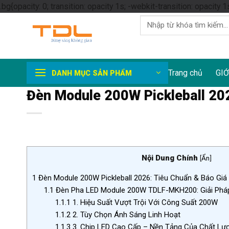
.bg{opacity: 0; transition: opacity 1s; -webkit-transition: opacity 1
Tìm
kiếm:
Trang chủ
GIỚ
DANH MỤC SẢN PHẨM
Đèn Module 200W Pickleball 202
Nội Dung Chính
[
Ẩn
]
1
Đèn Module 200W Pickleball 2026: Tiêu Chuẩn & Báo Giá 
1.1
Đèn Pha LED Module 200W TDLF-MKH200: Giải Pháp
1.1.1
1. Hiệu Suất Vượt Trội Với Công Suất 200W
1.1.2
2. Tùy Chọn Ánh Sáng Linh Hoạt
1.1.3
3. Chip LED Cao Cấp – Nền Tảng Của Chất Lư