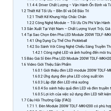
1.1.4
4. Driver Chất Lượng – Vận Hành Ổn Định và T
1.2
Thiết Kế Tối Ưu – Bền Bỉ và Dễ Bảo Trì
1.2.1
Thiết Kế Khung Hộp Chắc Chắn
1.2.2
Công Nghệ Module – Tối Ưu Chi Phí Vận Hành
1.3
Sản Xuất Tại Việt Nam – Chất Lượng Vượt Trội, Giá
1.4
Tại Sao Chọn Đèn Pha LED Module 200W TDLF-MK
1.4.1
Ứng Dụng Cụ Thể Cho Pickleball
1.4.2
So Sánh Với Công Nghệ Chiếu Sáng Truyền T
1.4.2.1
Công nghệ LED và ảnh hưởng đến môi tr
1.5
Báo Giá Sỉ Đèn Pha LED Module 200W TDLF-MKH2
1.6
Video Giới Thiệu Sản Phẩm
1.6.0.1
Giới thiệu đèn LED module 200W TDLF-
1.6.0.2
Ứng dụng đèn pha LED công suất lớn
1.6.0.3
Lắp đặt đèn LED nhà xưởng
1.6.0.4
So sánh hiệu quả đèn LED và đèn truyền 
1.6.0.5
Lợi ích của việc sử dụng đèn LED tiết kiệ
1.7
Câu Hỏi Thường Gặp (FAQ)
1.7.1
1. Đèn Module 200W TDLF-MKH200 có phù hợp 