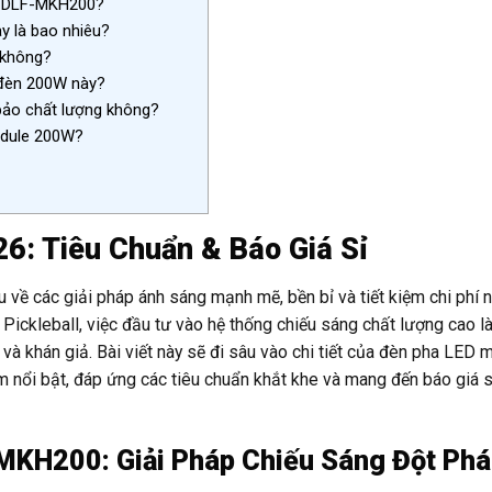
 TDLF-MKH200?
y là bao nhiêu?
 không?
 đèn 200W này?
bảo chất lượng không?
odule 200W?
6: Tiêu Chuẩn & Báo Giá Sỉ
u về các giải pháp ánh sáng mạnh mẽ, bền bỉ và tiết kiệm chi phí 
 Pickleball, việc đầu tư vào hệ thống chiếu sáng chất lượng cao là
và khán giả. Bài viết này sẽ đi sâu vào chi tiết của đèn pha LED 
i bật, đáp ứng các tiêu chuẩn khắt khe và mang đến báo giá s
KH200: Giải Pháp Chiếu Sáng Đột Phá