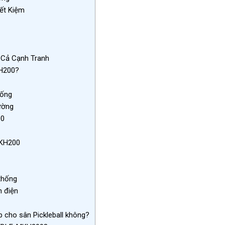
iết Kiệm
 Cả Cạnh Tranh
H200?
hống
ường
00
MKH200
thống
m điện
cho sân Pickleball không?