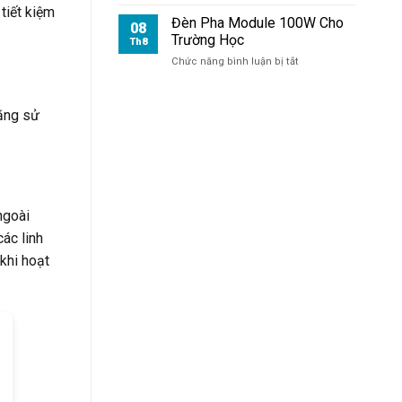
Xưởng
tiết kiệm
Đèn Pha Module 100W Cho
08
Trường Học
Th8
ở
Chức năng bình luận bị tắt
Đèn
Pha
Module
ăng sử
100W
Cho
Trường
Học
ngoài
ác linh
 khi hoạt