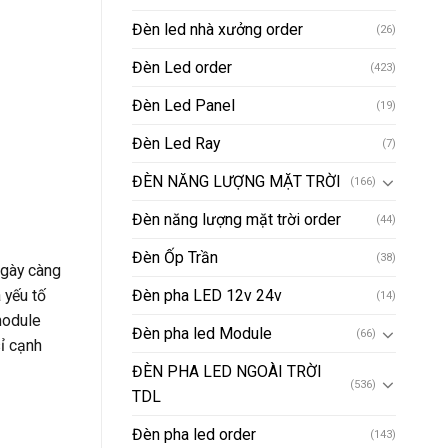
Đèn led nhà xưởng order
(26)
Đèn Led order
(423)
Đèn Led Panel
(19)
Đèn Led Ray
(7)
ĐÈN NĂNG LƯỢNG MẶT TRỜI
(166)
Đèn năng lượng mặt trời order
(44)
Đèn Ốp Trần
(38)
ngày càng
 yếu tố
Đèn pha LED 12v 24v
(14)
module
Đèn pha led Module
(66)
ỉ cạnh
ĐÈN PHA LED NGOÀI TRỜI
(536)
TDL
Đèn pha led order
(143)