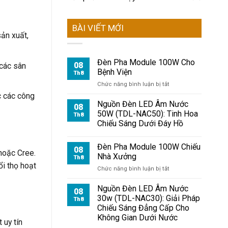
BÀI VIẾT MỚI
ản xuất,
Đèn Pha Module 100W Cho
08
 các sân
Bệnh Viện
Th8
ở
Chức năng bình luận bị tắt
Đèn
c các công
Pha
Nguồn Đèn LED Âm Nước
08
Module
50W (TDL-NAC50): Tinh Hoa
Th8
100W
Chiếu Sáng Dưới Đáy Hồ
Cho
Bệnh
Viện
Đèn Pha Module 100W Chiếu
08
hoặc Cree.
Nhà Xưởng
Th8
ổi thọ hoạt
ở
Chức năng bình luận bị tắt
Đèn
Pha
Nguồn Đèn LED Âm Nước
08
Module
30w (TDL-NAC30): Giải Pháp
Th8
100W
Chiếu Sáng Đẳng Cấp Cho
Chiếu
Không Gian Dưới Nước
Nhà
 uy tín