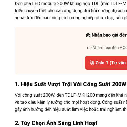
Đèn pha LED module 200W khung hộp TDL (mã: TDLF-MKH2
triển chuyên biệt cho các ứng dụng đòi hỏi cường độ ánh 
ngoài trời đến các công trình công nghiệp phức tạp, sản p
📩 Nhận báo giá đè
👉 Nhắn: Loại đèn + C
🚀 Zalo 1 (Tư vấn
1. Hiệu Suất Vượt Trội Với Công Suất 200W
Với công suất 200W, đèn TDLF-MKH200 mang đến khả năng
và tạo điều kiện lý tưởng cho mọi hoạt động. Công suất n
gây ảnh hưởng đến hiệu suất làm việc hoặc trải nghiệm th
2. Tùy Chọn Ánh Sáng Linh Hoạt