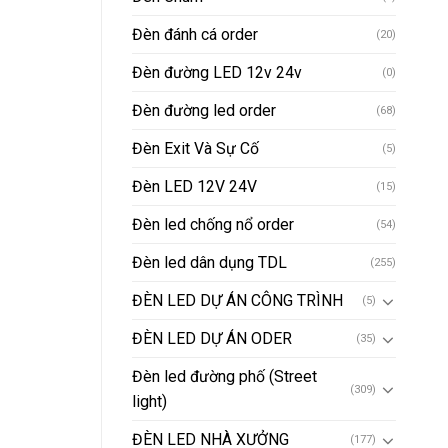
Đèn đánh cá order
(20)
Đèn đường LED 12v 24v
(0)
Đèn đường led order
(68)
Đèn Exit Và Sự Cố
(5)
Đèn LED 12V 24V
(15)
Đèn led chống nổ order
(54)
Đèn led dân dụng TDL
(255)
ĐÈN LED DỰ ÁN CÔNG TRÌNH
(5)
ĐÈN LED DỰ ÁN ODER
(35)
Đèn led đường phố (Street
(309)
light)
ĐÈN LED NHÀ XƯỞNG
(177)