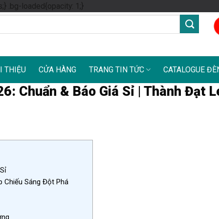
Skip
s;} .bg-loaded{opacity: 1;}
to
content
I THIỆU
CỬA HÀNG
TRANG TIN TỨC
CATALOGUE ĐÈ
6: Chuẩn & Báo Giá Sỉ | Thành Đạt L
Sỉ
 Chiếu Sáng Đột Phá
ợng