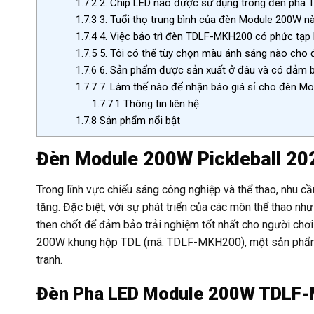
1.7.2
2. Chip LED nào được sử dụng trong đèn pha
1.7.3
3. Tuổi thọ trung bình của đèn Module 200W nà
1.7.4
4. Việc bảo trì đèn TDLF-MKH200 có phức tạp
1.7.5
5. Tôi có thể tùy chọn màu ánh sáng nào cho
1.7.6
6. Sản phẩm được sản xuất ở đâu và có đảm 
1.7.7
7. Làm thế nào để nhận báo giá sỉ cho đèn M
1.7.7.1
Thông tin liên hệ
1.7.8
Sản phẩm nổi bật
Đèn Module 200W Pickleball 202
Trong lĩnh vực chiếu sáng công nghiệp và thể thao, nhu cầ
tăng. Đặc biệt, với sự phát triển của các môn thể thao như
then chốt để đảm bảo trải nghiệm tốt nhất cho người chơi 
200W khung hộp TDL (mã: TDLF-MKH200), một sản phẩm nổ
tranh.
Đèn Pha LED Module 200W TDLF-M