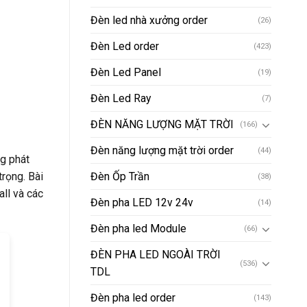
Đèn led nhà xưởng order
(26)
Đèn Led order
(423)
Đèn Led Panel
(19)
Đèn Led Ray
(7)
ĐÈN NĂNG LƯỢNG MẶT TRỜI
(166)
Đèn năng lượng mặt trời order
(44)
ng phát
trọng. Bài
Đèn Ốp Trần
(38)
all và các
Đèn pha LED 12v 24v
(14)
Đèn pha led Module
(66)
ĐÈN PHA LED NGOÀI TRỜI
(536)
TDL
Đèn pha led order
(143)