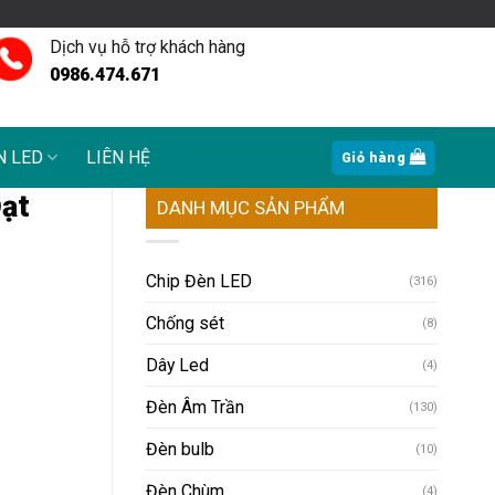
Dịch vụ hỗ trợ khách hàng
0986.474.671
N LED
LIÊN HỆ
Giỏ hàng
Đạt
DANH MỤC SẢN PHẨM
Chip Đèn LED
(316)
Chống sét
(8)
Dây Led
(4)
Đèn Âm Trần
(130)
Đèn bulb
(10)
Đèn Chùm
(4)