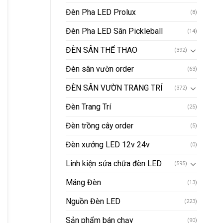
Đèn Pha LED Prolux
(8)
Đèn Pha LED Sân Pickleball
(14)
ĐÈN SÂN THỂ THAO
(392)
Đèn sân vườn order
(63)
ĐÈN SÂN VƯỜN TRANG TRÍ
(372)
Đèn Trang Trí
(25)
Đèn trồng cây order
(5)
Đèn xưởng LED 12v 24v
(0)
Linh kiện sửa chữa đèn LED
(595)
Máng Đèn
(13)
Nguồn Đèn LED
(223)
Sản phẩm bán chạy
(90)