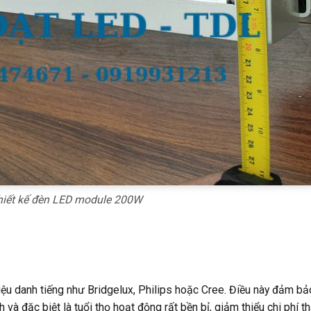
hiết kế đèn LED module 200W
ệu danh tiếng như Bridgelux, Philips hoặc Cree. Điều này đảm bả
và đặc biệt là tuổi thọ hoạt động rất bền bỉ, giảm thiểu chi phí th