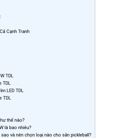
t
 Cả Cạnh Tranh
00W TDL
e TDL
đèn LED TDL
le TDL
như thế nào?
W là bao nhiêu?
sao và nên chọn loại nào cho sân pickleball?