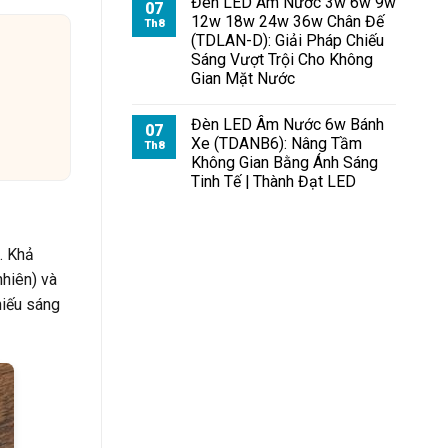
Đèn LED Âm Nước 3w 6w 9w
07
12w 18w 24w 36w Chân Đế
Th8
(TDLAN-D): Giải Pháp Chiếu
Sáng Vượt Trội Cho Không
Gian Mặt Nước
Đèn LED Âm Nước 6w Bánh
07
Xe (TDANB6): Nâng Tầm
Th8
Không Gian Bằng Ánh Sáng
Tinh Tế | Thành Đạt LED
. Khả
hiên) và
hiếu sáng