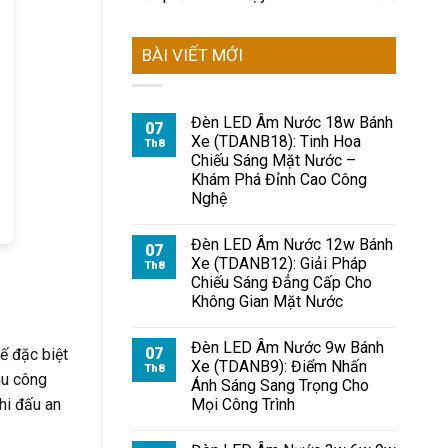
BÀI VIẾT MỚI
Đèn LED Âm Nước 18w Bánh
07
Xe (TDANB18): Tinh Hoa
Th8
Chiếu Sáng Mặt Nước –
Khám Phá Đỉnh Cao Công
Nghệ
Đèn LED Âm Nước 12w Bánh
07
Xe (TDANB12): Giải Pháp
Th8
Chiếu Sáng Đẳng Cấp Cho
Không Gian Mặt Nước
Đèn LED Âm Nước 9w Bánh
07
ế đặc biệt
Xe (TDANB9): Điểm Nhấn
Th8
hu công
Ánh Sáng Sang Trọng Cho
hi đấu an
Mọi Công Trình