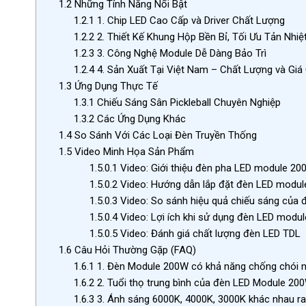
1.2
Những Tính Năng Nổi Bật
1.2.1
1. Chip LED Cao Cấp và Driver Chất Lượng
1.2.2
2. Thiết Kế Khung Hộp Bền Bỉ, Tối Ưu Tản Nhiệ
1.2.3
3. Công Nghệ Module Dễ Dàng Bảo Trì
1.2.4
4. Sản Xuất Tại Việt Nam – Chất Lượng và Giá
1.3
Ứng Dụng Thực Tế
1.3.1
Chiếu Sáng Sân Pickleball Chuyên Nghiệp
1.3.2
Các Ứng Dụng Khác
1.4
So Sánh Với Các Loại Đèn Truyền Thống
1.5
Video Minh Họa Sản Phẩm
1.5.0.1
Video: Giới thiệu đèn pha LED module 2
1.5.0.2
Video: Hướng dẫn lắp đặt đèn LED modul
1.5.0.3
Video: So sánh hiệu quả chiếu sáng của 
1.5.0.4
Video: Lợi ích khi sử dụng đèn LED modu
1.5.0.5
Video: Đánh giá chất lượng đèn LED TDL
1.6
Câu Hỏi Thường Gặp (FAQ)
1.6.1
1. Đèn Module 200W có khả năng chống chói 
1.6.2
2. Tuổi thọ trung bình của đèn LED Module 200
1.6.3
3. Ánh sáng 6000K, 4000K, 3000K khác nhau ra 