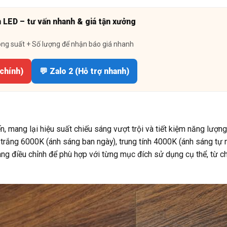
n LED – tư vấn nhanh & giá tận xưởng
ông suất + Số lượng để nhận báo giá nhanh
 chính)
💬 Zalo 2 (Hỗ trợ nhanh)
n, mang lại hiệu suất chiếu sáng vượt trội và tiết kiệm năng lượng
rắng 6000K (ánh sáng ban ngày), trung tính 4000K (ánh sáng tự n
g điều chỉnh để phù hợp với từng mục đích sử dụng cụ thể, từ c