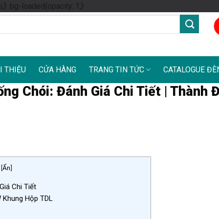
Skip
s;} .bg-loaded{opacity: 1;}
to
content
I THIỆU
CỬA HÀNG
TRANG TIN TỨC
CATALOGUE ĐÈ
ng Chói: Đánh Giá Chi Tiết | Thành 
[
Ẩn
]
iá Chi Tiết
W Khung Hộp TDL