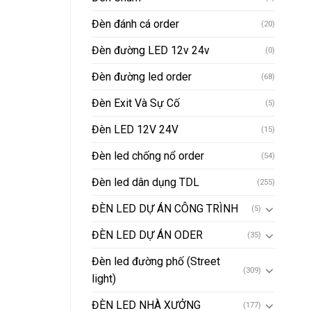
Đèn đánh cá order
(20)
Đèn đường LED 12v 24v
(0)
Đèn đường led order
(68)
Đèn Exit Và Sự Cố
(5)
Đèn LED 12V 24V
(15)
Đèn led chống nổ order
(54)
Đèn led dân dụng TDL
(255)
ĐÈN LED DỰ ÁN CÔNG TRÌNH
(5)
ĐÈN LED DỰ ÁN ODER
(35)
Đèn led đường phố (Street
(309)
light)
ĐÈN LED NHÀ XƯỞNG
(177)