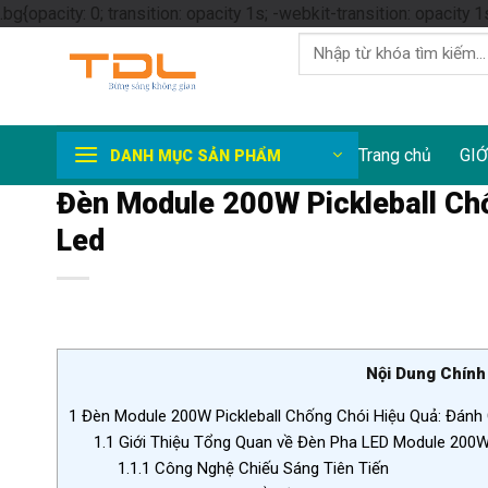
.bg{opacity: 0; transition: opacity 1s; -webkit-transition: opacity 1
Tìm
kiếm:
Trang chủ
GIỚ
DANH MỤC SẢN PHẨM
Đèn Module 200W Pickleball Chố
Led
Nội Dung Chính
1
Đèn Module 200W Pickleball Chống Chói Hiệu Quả: Đánh G
1.1
Giới Thiệu Tổng Quan về Đèn Pha LED Module 200
1.1.1
Công Nghệ Chiếu Sáng Tiên Tiến