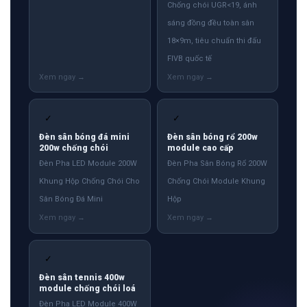
Chống chói UGR<19, ánh
sáng đồng đều toàn sân
18×9m, tiêu chuẩn thi đấu
FIVB quốc tế
✓
✓
Đèn sân bóng đá mini
Đèn sân bóng rổ 200w
200w chống chói
module cao cấp
Đèn Pha LED Module 200W
Đèn Pha Sân Bóng Rổ 200W
Khung Hộp Chống Chói Cho
Chống Chói Module Khung
Sân Bóng Đá Mini
Hộp
✓
Đèn sân tennis 400w
module chống chói loá
Đèn Pha LED Module 400W