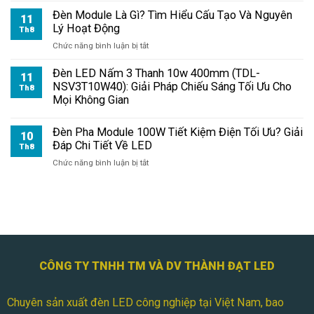
Tốt
Đèn Module Là Gì? Tìm Hiểu Cấu Tạo Và Nguyên
Không?
11
Lý Hoạt Động
Ưu
Th8
Nhược
ở
Chức năng bình luận bị tắt
Điểm
Đèn
Cần
Module
Đèn LED Nấm 3 Thanh 10w 400mm (TDL-
11
Biết
Là
NSV3T10W40): Giải Pháp Chiếu Sáng Tối Ưu Cho
Th8
Gì?
Mọi Không Gian
Tìm
Hiểu
Đèn Pha Module 100W Tiết Kiệm Điện Tối Ưu? Giải
Cấu
10
Đáp Chi Tiết Về LED
Tạo
Th8
Và
ở
Chức năng bình luận bị tắt
Nguyên
Đèn
Lý
Pha
Hoạt
Module
Động
100W
Tiết
Kiệm
Điện
Tối
CÔNG TY TNHH TM VÀ DV THÀNH ĐẠT LED
Ưu?
Giải
Chuyên sản xuất đèn LED công nghiệp tại Việt Nam, bao
Đáp
Chi