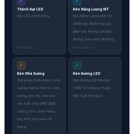
✓
✓
Thành Đạt LED
Đèn Năng Lượng MT
Đèn LED chính hãng
Đèn Năng Lượng Mặt Trời
300W Lắp đặt không cần
điện lưới, không cần đào
đường, bảo hành 24 tháng.
✓
✓
Đèn Nhà Xưởng
Đèn Đường LED
Giải pháp chiếu sáng công
Đèn Đường LED Module
nghiệp thế hệ mới cho nhà
150W TD14 Sáng Chuẩn,
xưởng, kho bãi, nhà máy
Bền Vượt Thời Gian
sản xuất. Chip SMD 2835
chống chói, driver hãng
lớn, IP65, bảo hành 24
tháng.