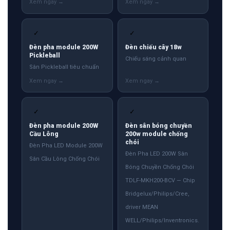
✓
✓
Đèn pha module 200W
Đèn chiếu cây 18w
Pickleball
Chiếu sáng cảnh quan
Sân Pickleball tiêu chuẩn
✓
✓
Đèn pha module 200W
Đèn sân bóng chuyền
Cầu Lông
200w module chống
chói
Đèn Pha LED Module 200W
Đèn Pha LED 200W Sân
Sân Cầu Lông Chống Chói
Bóng Chuyền Chống Chói
TDLF-MKH200-BCV — Chip
Bridgelux/Philips/Cree,
driver MEAN
WELL/Philips/Inventronics.