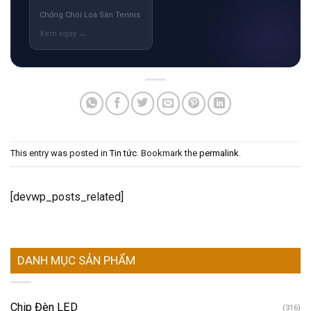
Chống Chói Loá Sân Tennis
This entry was posted in
Tin tức
. Bookmark the
permalink
.
[devwp_posts_related]
DANH MỤC SẢN PHẨM
Chip Đèn LED
(316)