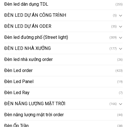
Đèn led dân dụng TDL
(255)
ĐÈN LED DỰ ÁN CÔNG TRÌNH
(5)
ĐÈN LED DỰ ÁN ODER
(35)
Đèn led đường phố (Street light)
(309)
ĐÈN LED NHÀ XƯỞNG
(177)
Đèn led nhà xưởng order
(26)
Đèn Led order
(423)
Đèn Led Panel
(19)
Đèn Led Ray
(7)
ĐÈN NĂNG LƯỢNG MẶT TRỜI
(166)
Đèn năng lượng mặt trời order
(44)
Đèn Ốp Trần
(38)