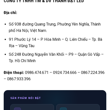
CÔNG TY TNHH TM & DV THÀNH ĐẠT LED
Địa chỉ:
Số 938 đường Quang Trung, Phường Yên Nghĩa, Thành
phố Hà Nội, Việt Nam.
91 Phước Lý 14 – P. Hòa Minh – Q. Liên Chiểu – Tp. Bà
Rịa – Vũng Tàu
Số 248 Đường Nguyễn Văn Khối – P.9 – Quận Gò Vấp –
Tp. Hồ Chí Minh
Điện thoại:
0986.474.671 – 0924.734.666 – 0867.224.396
– 0867.933.396
SẢN PHẨM NỔI BẬT