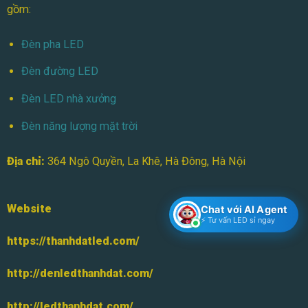
gồm:
Tiết
Về
LED
Đèn pha LED
Đèn đường LED
Đèn LED nhà xưởng
Đèn năng lượng mặt trời
Địa chỉ:
364 Ngô Quyền, La Khê, Hà Đông, Hà Nội
Website
Chat với AI Agent
⚡ Tư vấn LED sỉ ngay
https://thanhdatled.com/
http://denledthanhdat.com/
http://ledthanhdat.com/