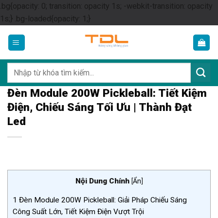
.bg{opacity: 0; transition: opacity 1s; -webkit-transition: opacity
Skip
1s;} .bg-loaded{opacity: 1;}
to
content
Tìm
kiếm:
Đèn Module 200W Pickleball: Tiết Kiệm
Điện, Chiếu Sáng Tối Ưu | Thành Đạt
Led
Nội Dung Chính
[
Ẩn
]
1
Đèn Module 200W Pickleball: Giải Pháp Chiếu Sáng
Công Suất Lớn, Tiết Kiệm Điện Vượt Trội