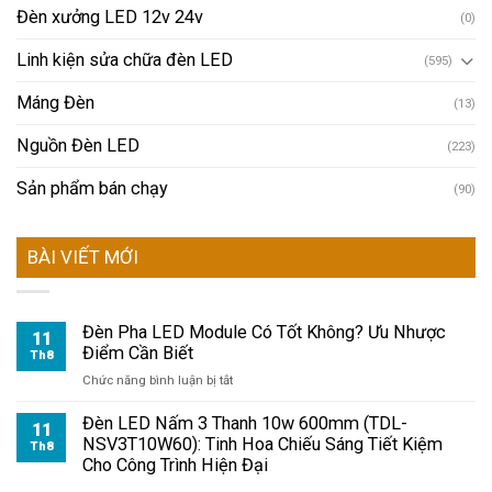
Đèn xưởng LED 12v 24v
(0)
Linh kiện sửa chữa đèn LED
(595)
Máng Đèn
(13)
Nguồn Đèn LED
(223)
Sản phẩm bán chạy
(90)
BÀI VIẾT MỚI
Đèn Pha LED Module Có Tốt Không? Ưu Nhược
11
Điểm Cần Biết
Th8
ở
Chức năng bình luận bị tắt
Đèn
Pha
Đèn LED Nấm 3 Thanh 10w 600mm (TDL-
11
LED
NSV3T10W60): Tinh Hoa Chiếu Sáng Tiết Kiệm
Th8
Module
Cho Công Trình Hiện Đại
Có