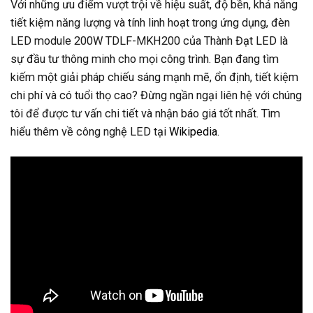
Với những ưu điểm vượt trội về hiệu suất, độ bền, khả năng
tiết kiệm năng lượng và tính linh hoạt trong ứng dụng, đèn
LED module 200W TDLF-MKH200 của Thành Đạt LED là
sự đầu tư thông minh cho mọi công trình. Bạn đang tìm
kiếm một giải pháp chiếu sáng mạnh mẽ, ổn định, tiết kiệm
chi phí và có tuổi thọ cao? Đừng ngần ngại liên hệ với chúng
tôi để được tư vấn chi tiết và nhận báo giá tốt nhất. Tìm
hiểu thêm về công nghệ LED tại
Wikipedia
.