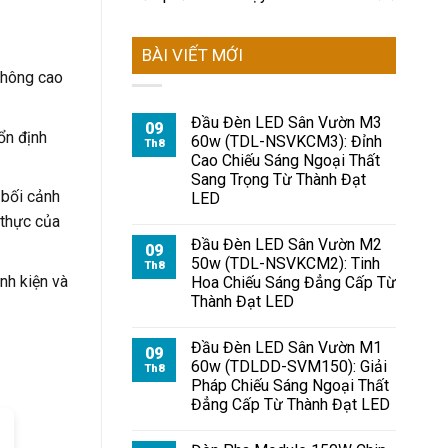
BÀI VIẾT MỚI
thông cao
Đầu Đèn LED Sân Vườn M3
09
ổn định
60w (TDL-NSVKCM3): Đỉnh
Th8
Cao Chiếu Sáng Ngoại Thất
Sang Trọng Từ Thành Đạt
 bối cảnh
LED
 thực của
Đầu Đèn LED Sân Vườn M2
09
50w (TDL-NSVKCM2): Tinh
Th8
nh kiện và
Hoa Chiếu Sáng Đẳng Cấp Từ
Thành Đạt LED
Đầu Đèn LED Sân Vườn M1
09
60w (TDLDD-SVM150): Giải
Th8
Pháp Chiếu Sáng Ngoại Thất
Đẳng Cấp Từ Thành Đạt LED