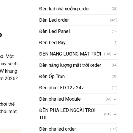
Đèn led nhà xưởng order
(26)
Đèn Led order
(423)
Đèn Led Panel
(19)
o
Đèn Led Ray
(7)
ĐÈN NĂNG LƯỢNG MẶT TRỜI
(166)
ệp. Một
này sẽ đi
Đèn năng lượng mặt trời order
(44)
0W khung
Đèn Ốp Trần
(38)
năm 2026?
Đèn pha LED 12v 24v
(14)
Đèn pha led Module
(66)
chơi thể
ĐÈN PHA LED NGOÀI TRỜI
chói mắt,
(536)
TDL
Đèn pha led order
(143)