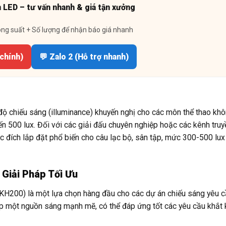
n LED – tư vấn nhanh & giá tận xưởng
ông suất + Số lượng để nhận báo giá nhanh
 chính)
💬 Zalo 2 (Hỗ trợ nhanh)
độ chiếu sáng (illuminance) khuyến nghị cho các môn thể thao kh
ến 500 lux. Đối với các giải đấu chuyên nghiệp hoặc các kênh truyề
c đích lắp đặt phổ biến cho câu lạc bộ, sân tập, mức 300-500 lux
Giải Pháp Tối Ưu
00) là một lựa chọn hàng đầu cho các dự án chiếu sáng yêu c
p một nguồn sáng mạnh mẽ, có thể đáp ứng tốt các yêu cầu khắt 