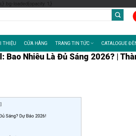
Skip
s;} .bg-loaded{opacity: 1;}
to
content
I THIỆU
CỬA HÀNG
TRANG TIN TỨC
CATALOGUE ĐÈ
: Bao Nhiêu Là Đủ Sáng 2026? | Thà
n
]
 Đủ Sáng? Dự Báo 2026!