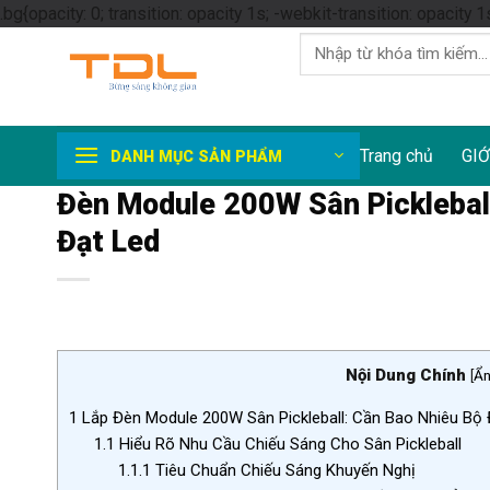
.bg{opacity: 0; transition: opacity 1s; -webkit-transition: opacity 1
Tìm
kiếm:
Trang chủ
GIỚ
DANH MỤC SẢN PHẨM
Đèn Module 200W Sân Pickleball
Đạt Led
Nội Dung Chính
[
Ẩ
1
Lắp Đèn Module 200W Sân Pickleball: Cần Bao Nhiêu Bộ
1.1
Hiểu Rõ Nhu Cầu Chiếu Sáng Cho Sân Pickleball
1.1.1
Tiêu Chuẩn Chiếu Sáng Khuyến Nghị