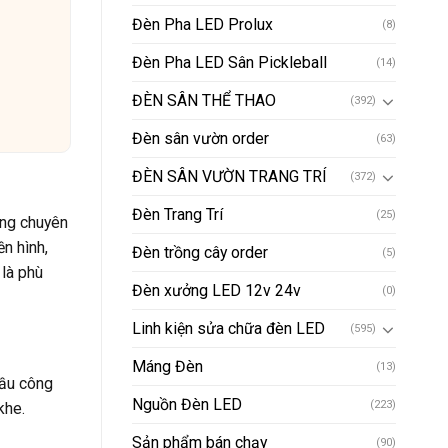
Đèn Pha LED Prolux
(8)
Đèn Pha LED Sân Pickleball
(14)
ĐÈN SÂN THỂ THAO
(392)
Đèn sân vườn order
(63)
ĐÈN SÂN VƯỜN TRANG TRÍ
(372)
Đèn Trang Trí
(25)
ông chuyên
n hình,
Đèn trồng cây order
(5)
 là phù
Đèn xưởng LED 12v 24v
(0)
Linh kiện sửa chữa đèn LED
(595)
Máng Đèn
(13)
ầu công
Nguồn Đèn LED
(223)
khe.
Sản phẩm bán chạy
(90)