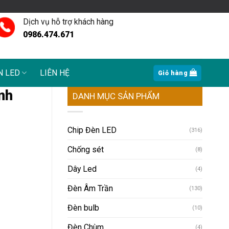
Dịch vụ hỗ trợ khách hàng
0986.474.671
N LED
LIÊN HỆ
Giỏ hàng
nh
DANH MỤC SẢN PHẨM
Chip Đèn LED
(316)
Chống sét
(8)
Dây Led
(4)
Đèn Âm Trần
(130)
Đèn bulb
(10)
Đèn Chùm
(4)