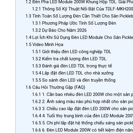
1.2
Đèn Pha LED Module 200W Khung Hộp TDL: Giải Ph
1.2.1
Thông Số Kỹ Thuật Nổi Bật Của TDLF-MKH20
1.3
Tính Toán Số Lượng Đèn Cần Thiết Cho Sân Pickleb
1.3.1
Phương Pháp Ước Tính Số Lượng Đèn
1.3.2
Dự Báo Cho Năm 2026
1.4
Lợi Ích Khi Sử Dụng Đèn LED Module Cho Sân Pickle
1.5
Video Minh Họa
1.5.1
Giới thiệu đèn LED công nghiệp TDL
1.5.2
Kiểm tra chất lượng đèn LED TDL
1.5.3
Đánh giá đèn LED TDL trong thực tế
1.5.4
Lắp đặt đèn LED TDL cho nhà xưởng
1.5.5
So sánh đèn LED và đèn truyền thống
1.6
Câu Hỏi Thường Gặp (FAQ)
1.6.1
1. Cần bao nhiêu đèn LED 200W cho một sân pic
1.6.2
2. Ánh sáng màu nào phù hợp nhất cho sân pic
1.6.3
3. Chiều cao lắp đặt đèn LED 200W cho sân pick
1.6.4
4. Tuổi thọ trung bình của đèn LED Module 2
1.6.5
5. Chi phí lắp đặt hệ thống chiếu sáng sân pic
1.6.6
6. Đèn LED Module 200W có tiết kiệm điện năn