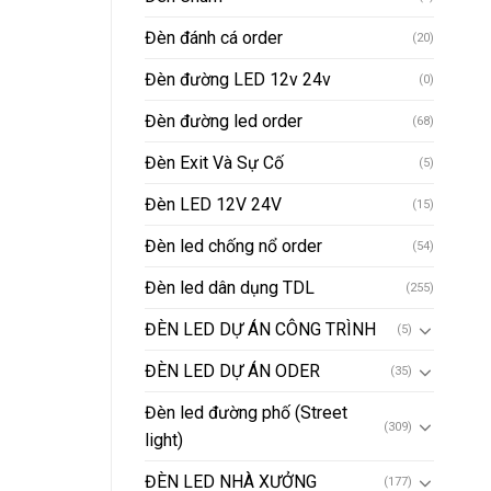
Đèn đánh cá order
(20)
Đèn đường LED 12v 24v
(0)
Đèn đường led order
(68)
Đèn Exit Và Sự Cố
(5)
Đèn LED 12V 24V
(15)
Đèn led chống nổ order
(54)
Đèn led dân dụng TDL
(255)
ĐÈN LED DỰ ÁN CÔNG TRÌNH
(5)
ĐÈN LED DỰ ÁN ODER
(35)
Đèn led đường phố (Street
(309)
light)
ĐÈN LED NHÀ XƯỞNG
(177)