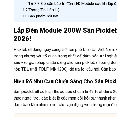
1.6.7
7. Có cần bảo trì đèn LED Module sau khi lắp 
1.7
Thông Tin Liên Hệ
1.8
Sản phẩm nổi bật
Lắp Đèn Module 200W Sân Pickleb
2026!
Pickleball đang ngày càng trở nên phổ biến tại Việt Nam,
trong những yếu tố quan trọng nhất để đảm bảo trải nghiệm t
sâu vào giải pháp chiếu sáng cho sân pickleball bằng đ
hộp TDL (mã: TDLF-MKH200), để trả lời câu hỏi: Cần bao
Hiểu Rõ Nhu Cầu Chiếu Sáng Cho Sân Pickl
Sân pickleball có kích thước tiêu chuẩn là 43 feet dài x 
thao ngoài trời, đặc biệt là các môn đòi hỏi sự nhanh nhẹ
đảm bảo tầm nhìn rõ nét cho vận động viên trong mọi điều 