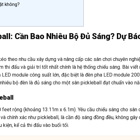
đặt không?
all: Cần Bao Nhiêu Bộ Đủ Sáng? Dự Bá
 kéo theo nhu cầu xây dựng và nâng cấp các sân chơi chuyên nghi
hi đấu và giải trí tốt nhất chính là hệ thống chiếu sáng. Bài viết 
èn LED module công suất lớn, đặc biệt là đèn pha LED module 20
 nhiêu bộ đèn là đủ sáng cho một sân pickleball đạt chuẩn vào 
eball
20 feet rộng (khoảng 13.11m x 6.1m). Yêu cầu chiếu sáng cho sân 
n và chính xác như pickleball, là cần độ sáng đồng đều, không gây 
kiện, kể cả thi đấu vào buổi tối.