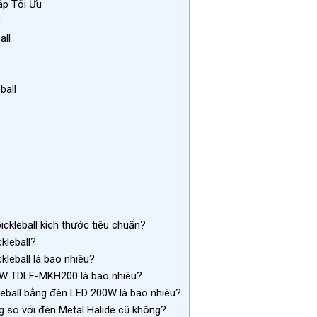
áp Tối Ưu
0
all
ball
kleball kích thước tiêu chuẩn?
kleball?
leball là bao nhiêu?
00W TDLF-MKH200 là bao nhiêu?
kleball bằng đèn LED 200W là bao nhiêu?
g so với đèn Metal Halide cũ không?