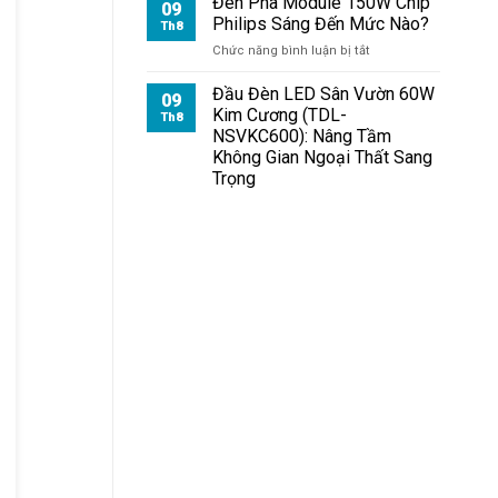
Đèn Pha Module 150W Chip
09
Philips Sáng Đến Mức Nào?
Th8
ở
Chức năng bình luận bị tắt
Đèn
Pha
Đầu Đèn LED Sân Vườn 60W
09
Module
Kim Cương (TDL-
Th8
150W
NSVKC600): Nâng Tầm
Chip
Không Gian Ngoại Thất Sang
Philips
Trọng
Sáng
Đến
Mức
Nào?