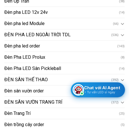
Đèn Ốp Trần
(38)
Đèn pha LED 12v 24v
(14)
Đèn pha led Module
(66)
ĐÈN PHA LED NGOÀI TRỜI TDL
(536)
Đèn pha led order
(143)
Đèn Pha LED Prolux
(8)
Đèn Pha LED Sân Pickleball
(14)
ĐÈN SÂN THỂ THAO
(392)
Chat với AI Agent
Đèn sân vườn order
(63)
⚡ Tư vấn LED sỉ ngay
ĐÈN SÂN VƯỜN TRANG TRÍ
(372)
Đèn Trang Trí
(25)
Đèn trồng cây order
(5)