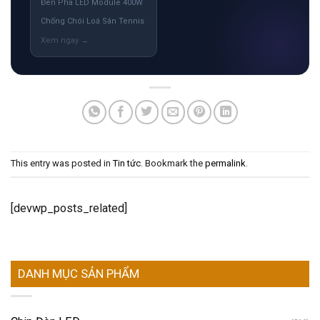
Đèn Pha LED Module 400W
Chống Chói Loá Sân Tennis
This entry was posted in
Tin tức
. Bookmark the
permalink
.
[devwp_posts_related]
DANH MỤC SẢN PHẨM