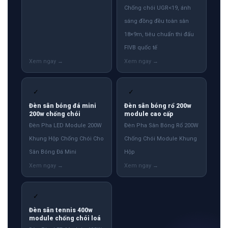
Chống chói UGR<19, ánh
sáng đồng đều toàn sân
18×9m, tiêu chuẩn thi đấu
FIVB quốc tế
✓
✓
Đèn sân bóng đá mini
Đèn sân bóng rổ 200w
200w chống chói
module cao cấp
Đèn Pha LED Module 200W
Đèn Pha Sân Bóng Rổ 200W
Khung Hộp Chống Chói Cho
Chống Chói Module Khung
Sân Bóng Đá Mini
Hộp
✓
Đèn sân tennis 400w
module chống chói loá