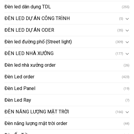
Đèn led dân dụng TDL
(255)
ĐÈN LED DỰ ÁN CÔNG TRÌNH
(5)
ĐÈN LED DỰ ÁN ODER
(35)
Đèn led đường phố (Street light)
(309)
ĐÈN LED NHÀ XƯỞNG
(177)
Đèn led nhà xưởng order
(26)
Đèn Led order
(423)
Đèn Led Panel
(19)
Đèn Led Ray
(7)
ĐÈN NĂNG LƯỢNG MẶT TRỜI
(166)
Đèn năng lượng mặt trời order
(44)