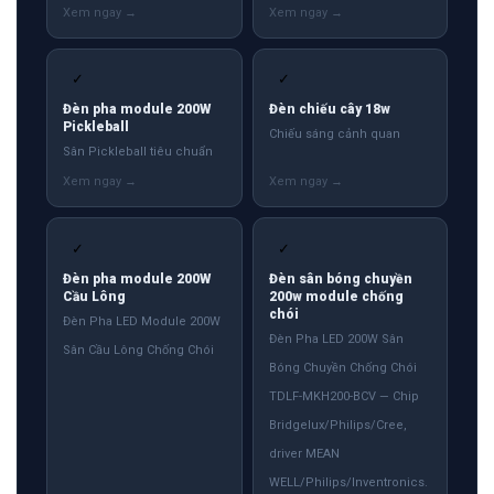
✓
✓
Đèn pha module 200W
Đèn chiếu cây 18w
Pickleball
Chiếu sáng cảnh quan
Sân Pickleball tiêu chuẩn
✓
✓
Đèn pha module 200W
Đèn sân bóng chuyền
Cầu Lông
200w module chống
chói
Đèn Pha LED Module 200W
Đèn Pha LED 200W Sân
Sân Cầu Lông Chống Chói
Bóng Chuyền Chống Chói
TDLF-MKH200-BCV — Chip
Bridgelux/Philips/Cree,
driver MEAN
WELL/Philips/Inventronics.