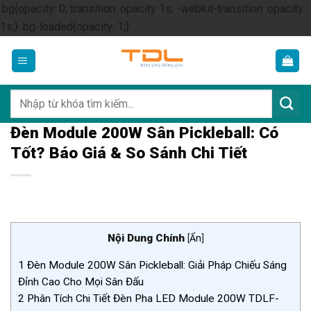
.bg{opacity: 0; transition: opacity 1s; -webkit-transition: opacity
Skip
1s;} .bg-loaded{opacity: 1;}
to
content
Tìm
kiếm:
Đèn Module 200W Sân Pickleball: Có
Tốt? Báo Giá & So Sánh Chi Tiết
Nội Dung Chính
[
Ẩn
]
1
Đèn Module 200W Sân Pickleball: Giải Pháp Chiếu Sáng
Đỉnh Cao Cho Mọi Sân Đấu
2
Phân Tích Chi Tiết Đèn Pha LED Module 200W TDLF-