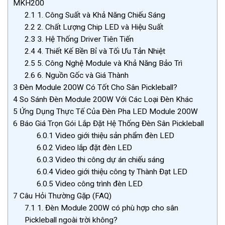
MKH200
2.1
1. Công Suất và Khả Năng Chiếu Sáng
2.2
2. Chất Lượng Chip LED và Hiệu Suất
2.3
3. Hệ Thống Driver Tiên Tiến
2.4
4. Thiết Kế Bền Bỉ và Tối Ưu Tản Nhiệt
2.5
5. Công Nghệ Module và Khả Năng Bảo Trì
2.6
6. Nguồn Gốc và Giá Thành
3
Đèn Module 200W Có Tốt Cho Sân Pickleball?
4
So Sánh Đèn Module 200W Với Các Loại Đèn Khác
5
Ứng Dụng Thực Tế Của Đèn Pha LED Module 200W
6
Báo Giá Trọn Gói Lắp Đặt Hệ Thống Đèn Sân Pickleball
6.0.1
Video giới thiệu sản phẩm đèn LED
6.0.2
Video lắp đặt đèn LED
6.0.3
Video thi công dự án chiếu sáng
6.0.4
Video giới thiệu công ty Thành Đạt LED
6.0.5
Video công trình đèn LED
7
Câu Hỏi Thường Gặp (FAQ)
7.1
1. Đèn Module 200W có phù hợp cho sân
Pickleball ngoài trời không?