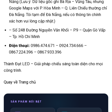
Nẵng (Lưu ý: Dữ liệu gốc ghi Bà Rịa – Vũng Tàu, nhưng
Google Maps với P. Hòa Minh – Q. Liên Chiểu thường chỉ
Đà Nẵng. Tôi tạm để Đà Nẵng, nếu có thông tin chính
xác hơn vui lòng cập nhật.)
– Số 248 Đường Nguyễn Văn Khối – P.9 – Quận Gò Vấp
– Tp. Hồ Chí Minh
Điện thoại:
0986.474.671 – 0924.734.666 –
0867.224.396 – 0867.933.396
Thành Đạt LED – Giải pháp chiếu sáng toàn diện cho mọi
công trình.
Quay về Trang chủ
SẢN PHẨM NỔI BẬT