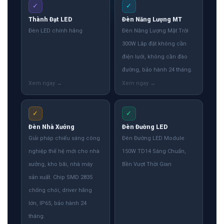
✓
✓
Thành Đạt LED
Đèn Năng Lượng MT
Đèn LED chính hãng
Đèn Năng Lượng Mặt Trời
300W Lắp đặt không cần
điện lưới, không cần đào
đường, bảo hành 24 tháng.
✓
✓
Đèn Nhà Xưởng
Đèn Đường LED
Giải pháp chiếu sáng công
Đèn Đường LED Module
nghiệp thế hệ mới cho nhà
150W TD14 Sáng Chuẩn,
xưởng, kho bãi, nhà máy
Bền Vượt Thời Gian
sản xuất. Chip SMD 2835
chống chói, driver hãng
lớn, IP65, bảo hành 24
tháng.