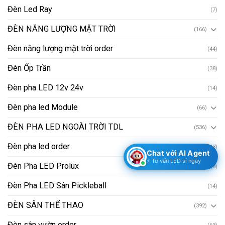
Đèn Led Ray
(7)
ĐÈN NĂNG LƯỢNG MẶT TRỜI
(166)
Đèn năng lượng mặt trời order
(44)
Đèn Ốp Trần
(38)
Đèn pha LED 12v 24v
(14)
Đèn pha led Module
(66)
ĐÈN PHA LED NGOÀI TRỜI TDL
(536)
Đèn pha led order
(143)
Chat với AI Agent
⚡ Tư vấn LED sỉ ngay
Đèn Pha LED Prolux
(8)
Đèn Pha LED Sân Pickleball
(14)
ĐÈN SÂN THỂ THAO
(392)
Đèn sân vườn order