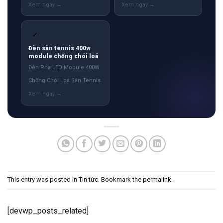
✓
Đèn sân tennis 400w
module chống chói loá
Đèn Pha LED Module 400W
Chống Chói Loá Sân Tennis
This entry was posted in
Tin tức
. Bookmark the
permalink
.
[devwp_posts_related]