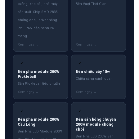
xưởng, kho bãi, nhà máy
Bền Vượt Thời Gian
sản xuất. Chip SMD 2835
chống chói, driver hãng
lớn, IP65, bảo hành 24
tháng.
✓
✓
Đèn pha module 200W
Đèn chiếu cây 18w
Pickleball
Chiếu sáng cảnh quan
Sân Pickleball tiêu chuẩn
✓
✓
Đèn pha module 200W
Đèn sân bóng chuyền
Cầu Lông
200w module chống
chói
Đèn Pha LED Module 200W
Đèn Pha LED 200W Sân