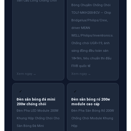
Sân Cầu Lông Chống Chói
Bóng Chuyền Chống Chói
TDLF-MKH200-BCV — Chip
Bridgelux/Philips/Cree,
driver MEAN
WELL/Philips/Inventronics.
Chống chói UGR<19, ánh
sáng đồng đều toàn sân
18×9m, tiêu chuẩn thi đấu
FIVB quốc tế
✓
✓
Đèn sân bóng đá mini
Đèn sân bóng rổ 200w
200w chống chói
module cao cấp
Đèn Pha LED Module 200W
Đèn Pha Sân Bóng Rổ 200W
Khung Hộp Chống Chói Cho
Chống Chói Module Khung
Sân Bóng Đá Mini
Hộp