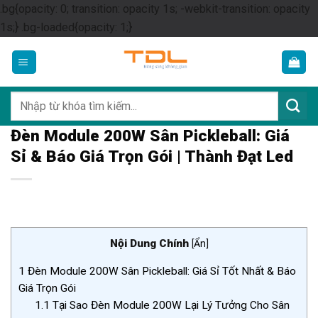
.bg{opacity: 0; transition: opacity 1s; -webkit-transition: opacity
Skip
1s;} .bg-loaded{opacity: 1;}
to
content
Tìm
kiếm:
Đèn Module 200W Sân Pickleball: Giá
Sỉ & Báo Giá Trọn Gói | Thành Đạt Led
Nội Dung Chính
[
Ẩn
]
1
Đèn Module 200W Sân Pickleball: Giá Sỉ Tốt Nhất & Báo
Giá Trọn Gói
1.1
Tại Sao Đèn Module 200W Lại Lý Tưởng Cho Sân