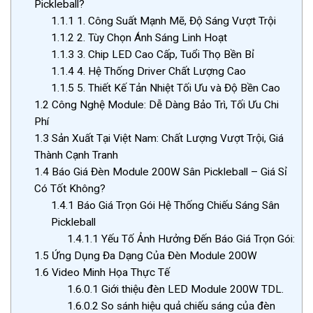
Pickleball?
1.1.1
1. Công Suất Mạnh Mẽ, Độ Sáng Vượt Trội
1.1.2
2. Tùy Chọn Ánh Sáng Linh Hoạt
1.1.3
3. Chip LED Cao Cấp, Tuổi Thọ Bền Bỉ
1.1.4
4. Hệ Thống Driver Chất Lượng Cao
1.1.5
5. Thiết Kế Tản Nhiệt Tối Ưu và Độ Bền Cao
1.2
Công Nghệ Module: Dễ Dàng Bảo Trì, Tối Ưu Chi
Phí
1.3
Sản Xuất Tại Việt Nam: Chất Lượng Vượt Trội, Giá
Thành Cạnh Tranh
1.4
Báo Giá Đèn Module 200W Sân Pickleball – Giá Sỉ
Có Tốt Không?
1.4.1
Báo Giá Trọn Gói Hệ Thống Chiếu Sáng Sân
Pickleball
1.4.1.1
Yếu Tố Ảnh Hưởng Đến Báo Giá Trọn Gói:
1.5
Ứng Dụng Đa Dạng Của Đèn Module 200W
1.6
Video Minh Họa Thực Tế
1.6.0.1
Giới thiệu đèn LED Module 200W TDL.
1.6.0.2
So sánh hiệu quả chiếu sáng của đèn