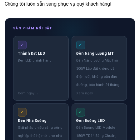
Chúng tôi luôn sẵn sàng phục vụ quý khách hàng!
SẢN PHẨM NỔI BẬT
✓
✓
Thành Đạt LED
Đèn Năng Lượng MT
Đèn LED chính hãng
Đèn Năng Lượng Mặt Trời
300W Lắp đặt không cần
điện lưới, không cần đào
đường, bảo hành 24 tháng.
✓
✓
Đèn Nhà Xưởng
Đèn Đường LED
Giải pháp chiếu sáng công
Đèn Đường LED Module
nghiệp thế hệ mới cho nhà
150W TD14 Sáng Chuẩn,