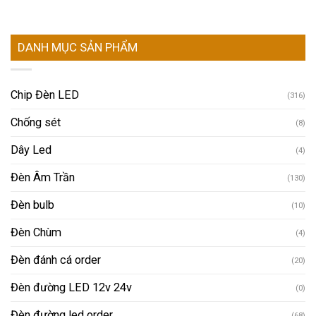
DANH MỤC SẢN PHẨM
Chip Đèn LED
(316)
Chống sét
(8)
Dây Led
(4)
Đèn Âm Trần
(130)
Đèn bulb
(10)
Đèn Chùm
(4)
Đèn đánh cá order
(20)
Đèn đường LED 12v 24v
(0)
Đèn đường led order
(68)