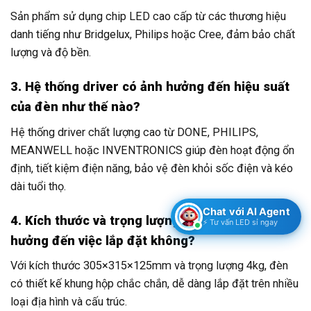
Sản phẩm sử dụng chip LED cao cấp từ các thương hiệu
danh tiếng như Bridgelux, Philips hoặc Cree, đảm bảo chất
lượng và độ bền.
3. Hệ thống driver có ảnh hưởng đến hiệu suất
của đèn như thế nào?
Hệ thống driver chất lượng cao từ DONE, PHILIPS,
MEANWELL hoặc INVENTRONICS giúp đèn hoạt động ổn
định, tiết kiệm điện năng, bảo vệ đèn khỏi sốc điện và kéo
dài tuổi thọ.
Chat với AI Agent
4. Kích thước và trọng lượng của đèn có ảnh
⚡ Tư vấn LED sỉ ngay
hưởng đến việc lắp đặt không?
Với kích thước 305×315×125mm và trọng lượng 4kg, đèn
có thiết kế khung hộp chắc chắn, dễ dàng lắp đặt trên nhiều
loại địa hình và cấu trúc.