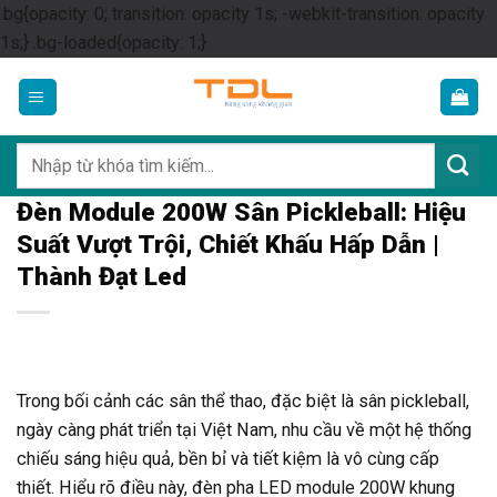
.bg{opacity: 0; transition: opacity 1s; -webkit-transition: opacity
Skip
1s;} .bg-loaded{opacity: 1;}
to
content
Tìm
kiếm:
Đèn Module 200W Sân Pickleball: Hiệu
Suất Vượt Trội, Chiết Khấu Hấp Dẫn |
Thành Đạt Led
Trong bối cảnh các sân thể thao, đặc biệt là sân pickleball,
ngày càng phát triển tại Việt Nam, nhu cầu về một hệ thống
chiếu sáng hiệu quả, bền bỉ và tiết kiệm là vô cùng cấp
thiết. Hiểu rõ điều này, đèn pha LED module 200W khung