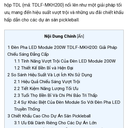
hộp TDL (mã: TDLF-MKH200) nổi lên như một giải pháp tối
ưu, mang đến hiệu suất vượt trội và những ưu đãi chiết khấu
hấp dẫn cho các dự án sân pickleball.
Nội Dung Chính
[
Ẩn
]
1
Đèn Pha LED Module 200W TDLF-MKH200: Giải Pháp
Chiếu Sáng Đẳng Cấp
1.1
Tính Năng Vượt Trội Của Đèn LED Module 200W
1.2
Thiết Kế Bền Bỉ và Hiện Đại
2
So Sánh Hiệu Suất Và Lợi Ích Khi Sử Dụng
2.1
Hiệu Quả Chiếu Sáng Vượt Trội
2.2
Tiết Kiệm Năng Lượng Tối Ưu
2.3
Tuổi Thọ Bền Bỉ Và Chi Phí Bảo Trì Thấp
2.4
Sự Khác Biệt Của Đèn Module So Với Đèn Pha LED
Truyền Thống
3
Chiết Khấu Cao Cho Dự Án Sân Pickleball
3.1
Ưu Đãi Dành Riêng Cho Các Dự Án Lớn