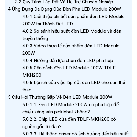
3.2
Quy Trình Lắp Đặt Và Hỗ Trợ Chuyên Nghiệp
4
Ứng Dụng Đa Dạng Của Đèn Pha LED Module 200W
4.0.1
Giới thiệu chi tiết sản phẩm đèn LED Module
200W tại Thành Đạt LED
4.0.2
So sánh hiệu suất đèn LED Module và đèn
truyền thống
4.0.3
Video thực tế sản phẩm đèn LED Module
200W
4.0.4
Hướng dẫn lựa chọn đèn LED phù hợp
4.0.5
Cận cảnh đèn LED Module 200W TDLF-
MKH200
4.0.6
Lợi ích của việc lắp đặt đèn LED cho sân thể
thao
5
Câu Hỏi Thường Gặp Về Đèn LED Module 200W
5.0.1
1. Đèn LED Module 200W có phù hợp để
chiếu sáng sân pickleball không?
5.0.2
2. Chip LED của đèn TDLF-MKH200 có
nguồn gốc từ đâu?
5.0.3
3. Hệ thống driver có ảnh hưởng đến hiệu suất