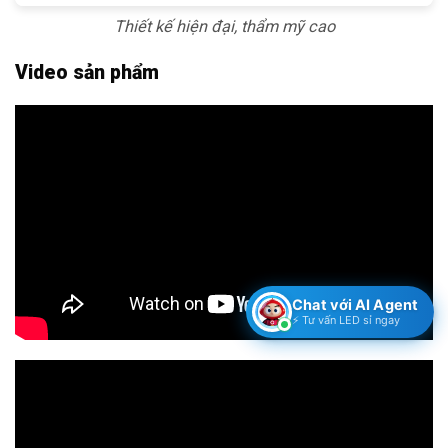
Thiết kế hiện đại, thẩm mỹ cao
Video sản phẩm
Video giới thiệu đèn LED Module 200W TDL
Chat với AI Agent
⚡ Tư vấn LED sỉ ngay
Video đánh giá đèn LED công suất lớn TDL