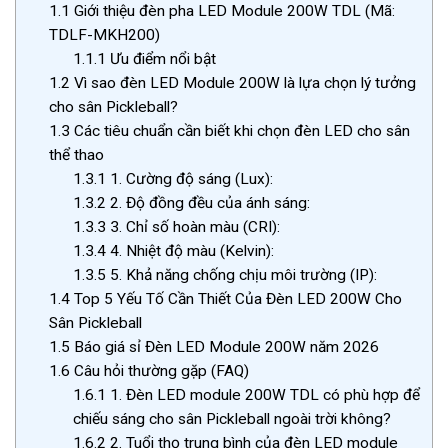
1.1
Giới thiệu đèn pha LED Module 200W TDL (Mã:
TDLF-MKH200)
1.1.1
Ưu điểm nổi bật
1.2
Vì sao đèn LED Module 200W là lựa chọn lý tưởng
cho sân Pickleball?
1.3
Các tiêu chuẩn cần biết khi chọn đèn LED cho sân
thể thao
1.3.1
1. Cường độ sáng (Lux):
1.3.2
2. Độ đồng đều của ánh sáng:
1.3.3
3. Chỉ số hoàn màu (CRI):
1.3.4
4. Nhiệt độ màu (Kelvin):
1.3.5
5. Khả năng chống chịu môi trường (IP):
1.4
Top 5 Yếu Tố Cần Thiết Của Đèn LED 200W Cho
Sân Pickleball
1.5
Báo giá sỉ Đèn LED Module 200W năm 2026
1.6
Câu hỏi thường gặp (FAQ)
1.6.1
1. Đèn LED module 200W TDL có phù hợp để
chiếu sáng cho sân Pickleball ngoài trời không?
1.6.2
2. Tuổi thọ trung bình của đèn LED module