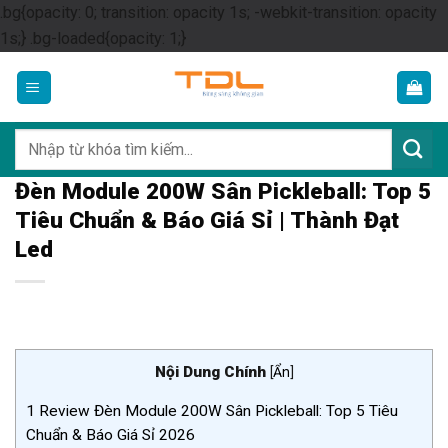
.bg{opacity: 0; transition: opacity 1s; -webkit-transition: opacity
Skip
1s;} .bg-loaded{opacity: 1;}
to
content
Tìm
kiếm:
Đèn Module 200W Sân Pickleball: Top 5
Tiêu Chuẩn & Báo Giá Sỉ | Thành Đạt
Led
Nội Dung Chính
[
Ẩn
]
1
Review Đèn Module 200W Sân Pickleball: Top 5 Tiêu
Chuẩn & Báo Giá Sỉ 2026