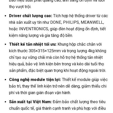
bảo hiệu suất phát quang cao, ánh sáng ổn định và tuổi
thọ vượt trội.
Driver chất lượng cao:
Tích hợp hệ thống driver từ các
nhà sản xuất uy tín như DONE, PHILIPS, MEANWELL,
hoặc INVENTRONICS, giúp đèn hoạt động ổn định, tiết
kiệm năng lượng và gia tăng độ bền.
Thiết kế tản nhiệt tối ưu:
Khung hộp chắc chắn với
kích thước 305×315×125mm và trọng lượng 4kg không
chỉ tạo sự vững chãi mà còn hỗ trợ hệ thống tản nhiệt
hiệu quả, bảo vệ linh kiện bên trong và kéo dài tuổi thọ
sản phẩm, đặc biệt quan trọng khi hoạt động ngoài trời.
Công nghệ module tiện lợi:
Thiết kế module giúp việc
bảo trì, thay thế linh kiện trở nên dễ dàng, giảm thiểu chi
phí và thời gian gián đoạn vận hành.
Sản xuất tại Việt Nam:
Đảm bảo chất lượng theo tiêu
chuẩn quốc tế, giá thành cạnh tranh và phù hợp với điều