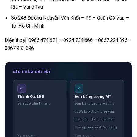
Rịa – Vũng Tàu
Số 248 Đường Nguyễn Văn Khối – P.9 – Quận Gò Vấp –
Tp. Hồ Chí Minh
Điện thoại: 0986.474.671 – 0924.734.666 – 0867.224.396 –
0867.933.396
SẢN PHẨM NỔI BẬT
✓
✓
Thành Đạt LED
Đèn Năng Lượng MT
Đèn LED chính hãng
Đèn Năng Lượng Mặt Trời
300W Lắp đặt không cần
điện lưới, không cần đào
đường, bảo hành 24 tháng.