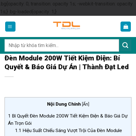
.bg{opacity: 0; transition: opacity 1s; -webkit-transition: opacity
Skip
1s;} .bg-loaded{opacity: 1;}
to
content
Tìm
kiếm:
Đèn Module 200W Tiết Kiệm Điện: Bí
Quyết & Báo Giá Dự Án | Thành Đạt Led
Nội Dung Chính
[
Ẩn
]
1
Bí Quyết Đèn Module 200W Tiết Kiệm Điện & Báo Giá Dự
Án Trọn Gói
1.1
Hiệu Suất Chiếu Sáng Vượt Trội Của Đèn Module