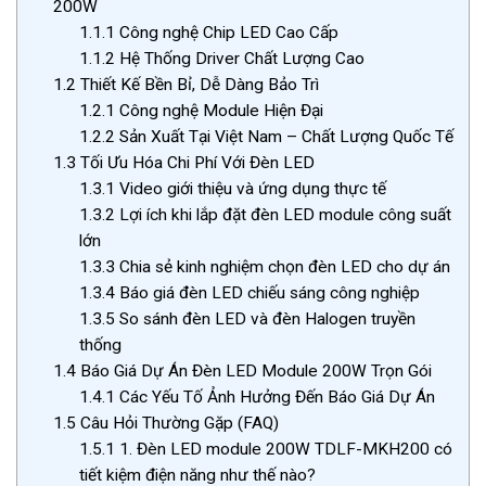
200W
1.1.1
Công nghệ Chip LED Cao Cấp
1.1.2
Hệ Thống Driver Chất Lượng Cao
1.2
Thiết Kế Bền Bỉ, Dễ Dàng Bảo Trì
1.2.1
Công nghệ Module Hiện Đại
1.2.2
Sản Xuất Tại Việt Nam – Chất Lượng Quốc Tế
1.3
Tối Ưu Hóa Chi Phí Với Đèn LED
1.3.1
Video giới thiệu và ứng dụng thực tế
1.3.2
Lợi ích khi lắp đặt đèn LED module công suất
lớn
1.3.3
Chia sẻ kinh nghiệm chọn đèn LED cho dự án
1.3.4
Báo giá đèn LED chiếu sáng công nghiệp
1.3.5
So sánh đèn LED và đèn Halogen truyền
thống
1.4
Báo Giá Dự Án Đèn LED Module 200W Trọn Gói
1.4.1
Các Yếu Tố Ảnh Hưởng Đến Báo Giá Dự Án
1.5
Câu Hỏi Thường Gặp (FAQ)
1.5.1
1. Đèn LED module 200W TDLF-MKH200 có
tiết kiệm điện năng như thế nào?