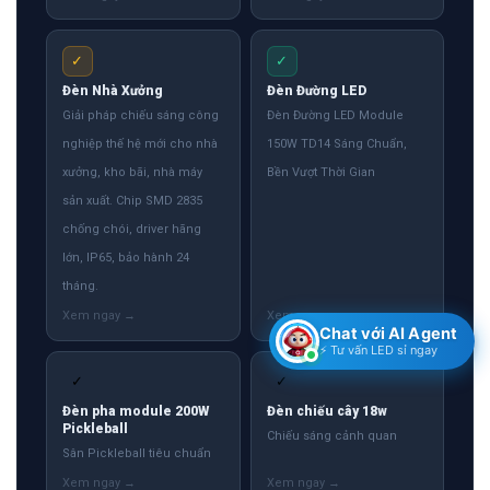
✓
✓
Đèn Nhà Xưởng
Đèn Đường LED
Giải pháp chiếu sáng công
Đèn Đường LED Module
nghiệp thế hệ mới cho nhà
150W TD14 Sáng Chuẩn,
xưởng, kho bãi, nhà máy
Bền Vượt Thời Gian
sản xuất. Chip SMD 2835
chống chói, driver hãng
lớn, IP65, bảo hành 24
tháng.
Chat với AI Agent
⚡ Tư vấn LED sỉ ngay
✓
✓
Đèn pha module 200W
Đèn chiếu cây 18w
Pickleball
Chiếu sáng cảnh quan
Sân Pickleball tiêu chuẩn