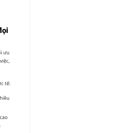
Mọi
i ưu
việc,
c tế:
chiều
 cao
n