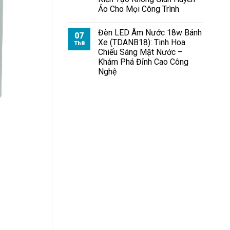
Chiếu
Ảo Cho Mọi Công Trình
Bãi
Đỗ
Xe
Đèn LED Âm Nước 18w Bánh
07
Xe (TDANB18): Tinh Hoa
Th8
Chiếu Sáng Mặt Nước –
Khám Phá Đỉnh Cao Công
Nghệ