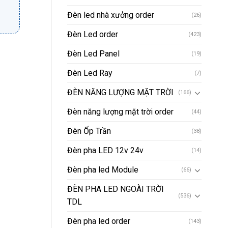
Đèn led nhà xưởng order
(26)
Đèn Led order
(423)
Đèn Led Panel
(19)
Đèn Led Ray
(7)
ĐÈN NĂNG LƯỢNG MẶT TRỜI
(166)
Đèn năng lượng mặt trời order
(44)
Đèn Ốp Trần
(38)
Đèn pha LED 12v 24v
(14)
Đèn pha led Module
(66)
ĐÈN PHA LED NGOÀI TRỜI
(536)
TDL
Đèn pha led order
(143)