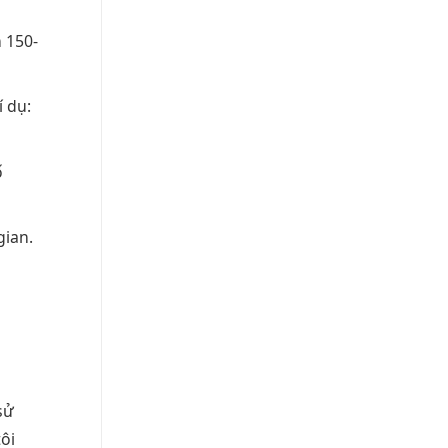
 150-
í dụ:
ố
gian.
sử
ôi