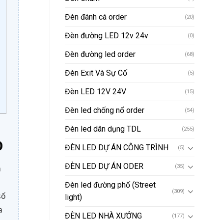
Đèn đánh cá order
(20)
Đèn đường LED 12v 24v
(0)
Đèn đường led order
(68)
Đèn Exit Và Sự Cố
(5)
Đèn LED 12V 24V
(15)
Đèn led chống nổ order
(54)
Đèn led dân dụng TDL
(255)
D
ĐÈN LED DỰ ÁN CÔNG TRÌNH
(5)
ĐÈN LED DỰ ÁN ODER
n
(35)
Đèn led đường phố (Street
(309)
số
light)
a
ĐÈN LED NHÀ XƯỞNG
(177)