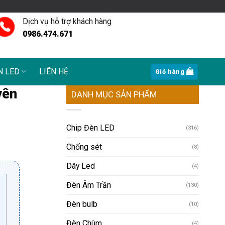
Dịch vụ hỗ trợ khách hàng
0986.474.671
N LED
LIÊN HỆ
Giỏ hàng
yên
DANH MỤC SẢN PHẨM
Chip Đèn LED
(316)
Chống sét
(8)
Dây Led
(4)
Đèn Âm Trần
(130)
Đèn bulb
(10)
Đèn Chùm
(4)