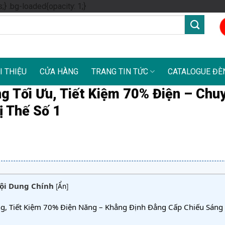
Skip
s;} .bg-loaded{opacity: 1;}
to
content
I THIỆU
CỬA HÀNG
TRANG TIN TỨC
CATALOGUE ĐÈ
g Tối Ưu, Tiết Kiệm 70% Điện – Chu
ị Thế Số 1
ội Dung Chính
[
Ẩn
]
g, Tiết Kiệm 70% Điện Năng – Khẳng Định Đẳng Cấp Chiếu Sáng