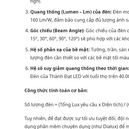
nghị.
Quang thông (Lumen – Lm) của đèn:
Đèn mod
160 Lm/W, đảm bảo cung cấp đủ lượng ánh sá
Góc chiếu (Beam Angle):
Góc chiếu của đèn q
15°, 30°, 60°, 90°, 120°) sẽ phù hợp với các 
Hệ số phản xạ của bề mặt:
Tường, trần, sàn 
lượng đèn cần thiết so với các bề mặt tối màu
Hệ số suy giảm quang thông theo thời gian
Đèn của Thành Đạt LED với tuổi thọ trên 40.00
Công thức tính toán cơ bản:
Số lượng đèn = (Tổng Lux yêu cầu x Diện tích) 
Tuy nhiên, để đạt được sự tối ưu tuyệt đối, đội 
dụng phần mềm chuyên dụng (như Dialux) để mô 