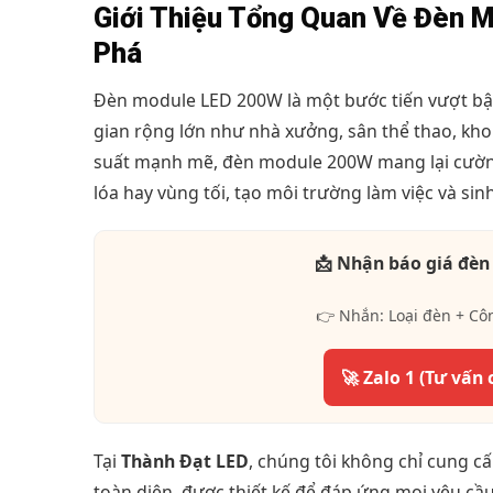
Giới Thiệu Tổng Quan Về Đèn 
Phá
Đèn module LED 200W là một bước tiến vượt bậc
gian rộng lớn như nhà xưởng, sân thể thao, kho 
suất mạnh mẽ, đèn module 200W mang lại cường 
lóa hay vùng tối, tạo môi trường làm việc và sin
📩 Nhận báo giá đèn
👉 Nhắn: Loại đèn + Cô
🚀 Zalo 1 (Tư vấn 
Tại
Thành Đạt LED
, chúng tôi không chỉ cung 
toàn diện, được thiết kế để đáp ứng mọi yêu cầ