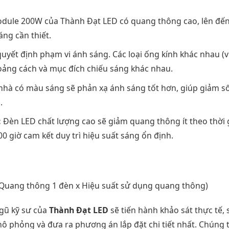
ule 200W của Thành Đạt LED có quang thông cao, lên đến
ng cần thiết.
uyết định phạm vi ánh sáng. Các loại ống kính khác nhau (v
khoảng cách và mục đích chiếu sáng khác nhau.
nhà có màu sáng sẽ phản xạ ánh sáng tốt hơn, giúp giảm s
.
:
Đèn LED chất lượng cao sẽ giảm quang thông ít theo thời 
0 giờ cam kết duy trì hiệu suất sáng ổn định.
/ (Quang thông 1 đèn x Hiệu suất sử dụng quang thông)
ngũ kỹ sư của
Thành Đạt LED
sẽ tiến hành khảo sát thực tế, 
phỏng và đưa ra phương án lắp đặt chi tiết nhất. Chúng t