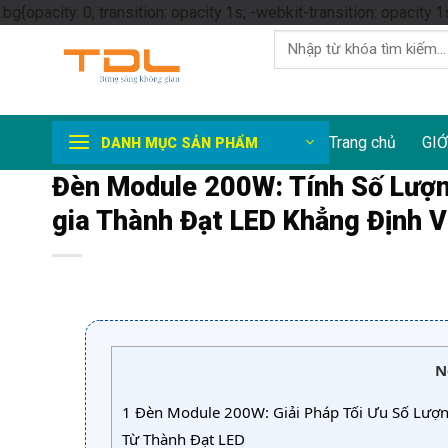
.bg{opacity: 0; transition: opacity 1s; -webkit-transition: opacity 1
Tìm
kiếm:
Trang chủ
GIỚ
DANH MỤC SẢN PHẨM
Đèn Module 200W: Tính Số Lượn
gia Thành Đạt LED Khẳng Định V
N
1
Đèn Module 200W: Giải Pháp Tối Ưu Số Lượn
Từ Thành Đạt LED