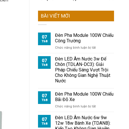
BÀI VIẾT MỚI
Đèn Pha Module 100W Chiếu
07
Công Trường
Th8
ở
Chức năng bình luận bị tắt
Đèn
Pha
Đèn LED Âm Nước 3w Đế
07
Module
Chôn (TDLAN-DC3): Giải
Th8
100W
Pháp Chiếu Sáng Vượt Trội
Chiếu
Cho Không Gian Nghệ Thuật
Công
Nước
Trường
Đèn Pha Module 100W Chiếu
07
Bãi Đỗ Xe
Th8
ở
Chức năng bình luận bị tắt
Đèn
Pha
Đèn LED Âm Nước 6w 9w
07
Module
12w 18w Bánh Xe (TDANB):
Th8
100W
Kiến Tạo Không Gian Huyền