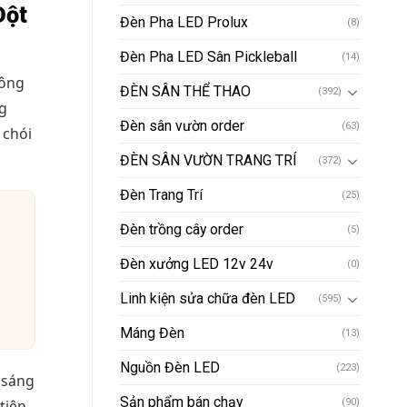
Đột
Đèn Pha LED Prolux
(8)
Đèn Pha LED Sân Pickleball
(14)
hông
ĐÈN SÂN THỂ THAO
(392)
g
Đèn sân vườn order
(63)
 chói
ĐÈN SÂN VƯỜN TRANG TRÍ
(372)
Đèn Trang Trí
(25)
Đèn trồng cây order
(5)
Đèn xưởng LED 12v 24v
(0)
Linh kiện sửa chữa đèn LED
(595)
Máng Đèn
(13)
Nguồn Đèn LED
(223)
 sáng
Sản phẩm bán chạy
tiên
(90)