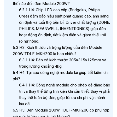
thế nào đến đèn Module 200W?
6.2.1
H4: Chip LED cao cấp (Bridgelux, Philips,
Cree) đảm bảo hiệu suất phát quang cao, ánh sáng
ổn định và tuổi thọ bền bỉ. Driver chất lượng (DONE,
PHILIPS, MEANWELL, INVENTRONICS) giúp đèn
hoạt động ổn định, tiết kiệm điện và giảm thiểu rủi
ro hư hỏng.
6.3
H3: Kích thước và trọng lượng của đèn Module
200W TDLF-MKH200 là bao nhiêu?
6.3.1
H4: Đèn có kích thước 305×315×125mm và
trọng lượng khoảng 4kg.
6.4
H4: Tại sao công nghệ module lại giúp tiết kiệm chi
phí?
6.4.1
H4: Công nghệ module cho phép dễ dàng bảo
trì và thay thế từng linh kiện khi cần thiết, thay vì phải
thay thế toàn bộ đèn, giúp tối ưu chi phí vận hành
lâu dài.
6.5
H5: Đèn Module 200W TDLF-MKH200 có phù hợp
với môi trường ngoài trời không?