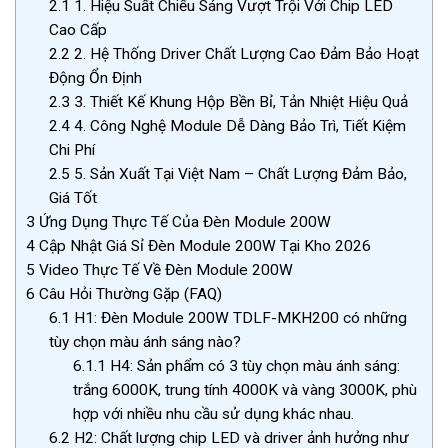
2.1
1. Hiệu Suất Chiếu Sáng Vượt Trội Với Chip LED
Cao Cấp
2.2
2. Hệ Thống Driver Chất Lượng Cao Đảm Bảo Hoạt
Động Ổn Định
2.3
3. Thiết Kế Khung Hộp Bền Bỉ, Tản Nhiệt Hiệu Quả
2.4
4. Công Nghệ Module Dễ Dàng Bảo Trì, Tiết Kiệm
Chi Phí
2.5
5. Sản Xuất Tại Việt Nam – Chất Lượng Đảm Bảo,
Giá Tốt
3
Ứng Dụng Thực Tế Của Đèn Module 200W
4
Cập Nhật Giá Sỉ Đèn Module 200W Tại Kho 2026
5
Video Thực Tế Về Đèn Module 200W
6
Câu Hỏi Thường Gặp (FAQ)
6.1
H1: Đèn Module 200W TDLF-MKH200 có những
tùy chọn màu ánh sáng nào?
6.1.1
H4: Sản phẩm có 3 tùy chọn màu ánh sáng:
trắng 6000K, trung tính 4000K và vàng 3000K, phù
hợp với nhiều nhu cầu sử dụng khác nhau.
6.2
H2: Chất lượng chip LED và driver ảnh hưởng như