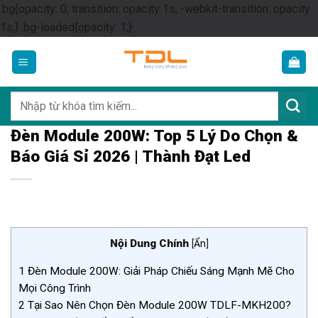
.bg{opacity: 0; transition: opacity 1s; -webkit-transition: opacity
Skip
1s;} .bg-loaded{opacity: 1;}
to
content
Tìm
kiếm:
Đèn Module 200W: Top 5 Lý Do Chọn &
Báo Giá Sỉ 2026 | Thành Đạt Led
Nội Dung Chính
[
Ẩn
]
1
Đèn Module 200W: Giải Pháp Chiếu Sáng Mạnh Mẽ Cho
Mọi Công Trình
2
Tại Sao Nên Chọn Đèn Module 200W TDLF-MKH200?