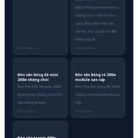
WELL/Philips/Inventronics.
Chống chói UGR<19, ánh
sáng đồng đều toàn sân
18×9m, tiêu chuẩn thi đấu
FIVB quốc tế
✓
✓
Đèn sân bóng đá mini
Đèn sân bóng rổ 200w
200w chống chói
module cao cấp
Đèn Pha LED Module 200W
Đèn Pha Sân Bóng Rổ 200W
Khung Hộp Chống Chói Cho
Chống Chói Module Khung
Sân Bóng Đá Mini
Hộp
✓
Đèn sân tennis 400w