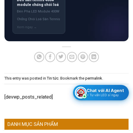
module chống chói loá
Đèn Pha LED Module 400W
Chống Chói Loá Sân Tennis
This entry was posted in
Tin tức
. Bookmark the
permalink
.
Chat với AI Agent
⚡ Tư vấn LED sỉ ngay
[devwp_posts_related]
DANH MỤC SẢN PHẨM