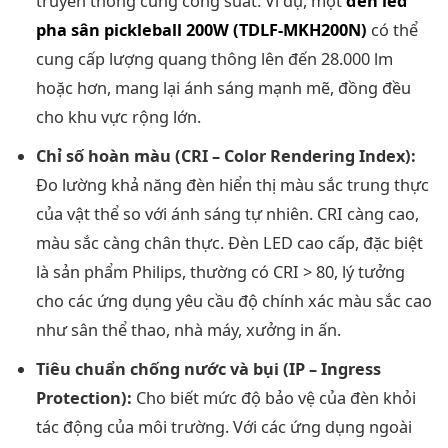
truyền thống cùng công suất. Ví dụ, một
đèn led
pha sân pickleball 200W (TDLF-MKH200N)
có thể
cung cấp lượng quang thông lên đến 28.000 lm
hoặc hơn, mang lại ánh sáng mạnh mẽ, đồng đều
cho khu vực rộng lớn.
Chỉ số hoàn màu (CRI – Color Rendering Index):
Đo lường khả năng đèn hiển thị màu sắc trung thực
của vật thể so với ánh sáng tự nhiên. CRI càng cao,
màu sắc càng chân thực. Đèn LED cao cấp, đặc biệt
là sản phẩm Philips, thường có CRI > 80, lý tưởng
cho các ứng dụng yêu cầu độ chính xác màu sắc cao
như sân thể thao, nhà máy, xưởng in ấn.
Tiêu chuẩn chống nước và bụi (IP – Ingress
Protection):
Cho biết mức độ bảo vệ của đèn khỏi
tác động của môi trường. Với các ứng dụng ngoài