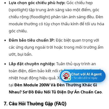
Lựa chọn góc chiếu phù hợp:
Góc chiếu hẹp
(spotlight) tập trung ánh sáng vào một điểm, góc
chiếu rộng (floodlight) phân tán ánh sáng đều. Đèn
module thường có tùy chọn thấu kính để tối ưu hóa
góc chiếu.
Đảm bảo tiêu chuẩn IP:
Đặc biệt quan trọng với
các ứng dụng ngoài trời hoặc trong môi trường ẩm
ướt, bụi bẩn.
Lắp đặt chuyên nghiệp:
Tuân thủ quy trình an
toàn điện, đảm bảo kết nối chắc chắn, hệ thống tản
Chat với AI Agent
nhiệt hoạt động hiệu quả. Xem thêm sơ đồ đấu nối
⚡ Tư vấn LED sỉ ngay
tại
Đèn Module 200W Và Đèn Thường Khác Gì
Nhau? Sơ Đồ Đấu Nối Tủ Điện Dự Án Chuẩn Cao
.
7. Câu Hỏi Thường Gặp (FAQ)