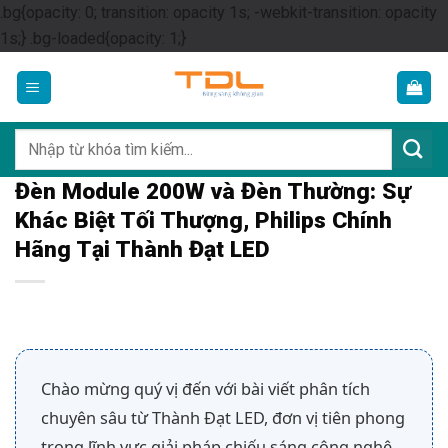
.bg{opacity: 0; transition: opacity 1s; -webkit-transition: opacity
Skip
1s;} .bg-loaded{opacity: 1;}
to
content
Tìm
kiếm:
Đèn Module 200W và Đèn Thường: Sự
Khác Biệt Tối Thượng, Philips Chính
Hãng Tại Thành Đạt LED
Chào mừng quý vị đến với bài viết phân tích
chuyên sâu từ Thành Đạt LED, đơn vị tiên phong
trong lĩnh vực giải pháp chiếu sáng công nghệ