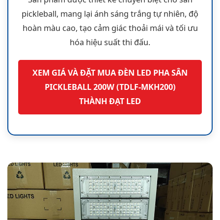
pickleball, mang lại ánh sáng trắng tự nhiên, độ
hoàn màu cao, tạo cảm giác thoải mái và tối ưu
hóa hiệu suất thi đấu.
XEM GIÁ VÀ ĐẶT MUA ĐÈN LED PHA SÂN
PICKLEBALL 200W (TDLF-MKH200)
THÀNH ĐẠT LED