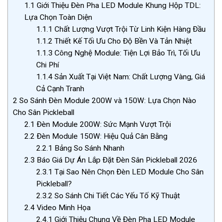
1.1
Giới Thiệu Đèn Pha LED Module Khung Hộp TDL:
Lựa Chọn Toàn Diện
1.1.1
Chất Lượng Vượt Trội Từ Linh Kiện Hàng Đầu
1.1.2
Thiết Kế Tối Ưu Cho Độ Bền Và Tản Nhiệt
1.1.3
Công Nghệ Module: Tiện Lợi Bảo Trì, Tối Ưu
Chi Phí
1.1.4
Sản Xuất Tại Việt Nam: Chất Lượng Vàng, Giá
Cả Cạnh Tranh
2
So Sánh Đèn Module 200W và 150W: Lựa Chọn Nào
Cho Sân Pickleball
2.1
Đèn Module 200W: Sức Mạnh Vượt Trội
2.2
Đèn Module 150W: Hiệu Quả Cân Bằng
2.2.1
Bảng So Sánh Nhanh
2.3
Báo Giá Dự Án Lắp Đặt Đèn Sân Pickleball 2026
2.3.1
Tại Sao Nên Chọn Đèn LED Module Cho Sân
Pickleball?
2.3.2
So Sánh Chi Tiết Các Yếu Tố Kỹ Thuật
2.4
Video Minh Họa
2.4.1
Giới Thiệu Chung Về Đèn Pha LED Module