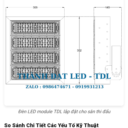
Đèn LED module TDL lắp đặt cho sân thi đấu
So Sánh Chi Tiết Các Yếu Tố Kỹ Thuật