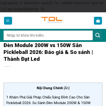
.bg{opacity: 0; transition: opacity 1s; -webkit-transition: opacity
Skip
1s;} .bg-loaded{opacity: 1;}
to
content
Tìm
kiếm:
Đèn Module 200W vs 150W Sân
Pickleball 2026: Báo giá & So sánh |
Thành Đạt Led
Nội Dung Chính
[
Ẩn
]
1
Khám Phá Giải Pháp Chiếu Sáng Đỉnh Cao Cho Sân
Pickleball 2026: So Sánh Đèn Module 200W & 150W