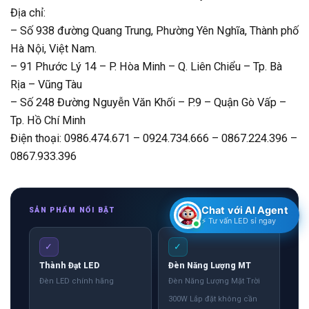
Địa chỉ:
– Số 938 đường Quang Trung, Phường Yên Nghĩa, Thành phố
Hà Nội, Việt Nam.
– 91 Phước Lý 14 – P. Hòa Minh – Q. Liên Chiểu – Tp. Bà
Rịa – Vũng Tàu
– Số 248 Đường Nguyễn Văn Khối – P.9 – Quận Gò Vấp –
Tp. Hồ Chí Minh
Điện thoại: 0986.474.671 – 0924.734.666 – 0867.224.396 –
0867.933.396
Chat với AI Agent
SẢN PHẨM NỔI BẬT
⚡ Tư vấn LED sỉ ngay
✓
✓
Thành Đạt LED
Đèn Năng Lượng MT
Đèn LED chính hãng
Đèn Năng Lượng Mặt Trời
300W Lắp đặt không cần