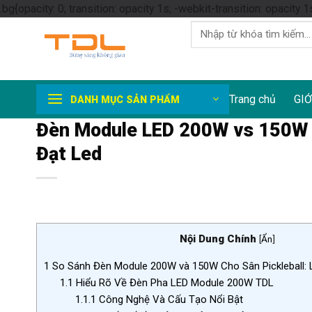
.bg{opacity: 0; transition: opacity 1s; -webkit-transition: opacity 1
Tìm
kiếm:
Trang chủ
GIỚ
DANH MỤC SẢN PHẨM
Đèn Module LED 200W vs 150W Sâ
Đạt Led
Nội Dung Chính
[
Ẩn
]
1
So Sánh Đèn Module 200W và 150W Cho Sân Pickleball: 
1.1
Hiểu Rõ Về Đèn Pha LED Module 200W TDL
1.1.1
Công Nghệ Và Cấu Tạo Nổi Bật