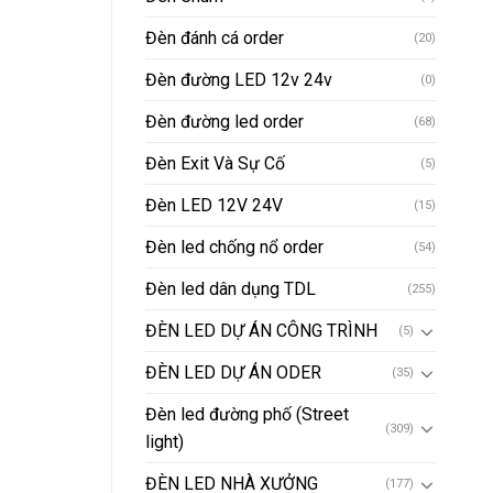
Đèn đánh cá order
(20)
Đèn đường LED 12v 24v
(0)
Đèn đường led order
(68)
Đèn Exit Và Sự Cố
(5)
Đèn LED 12V 24V
(15)
Đèn led chống nổ order
(54)
Đèn led dân dụng TDL
(255)
ĐÈN LED DỰ ÁN CÔNG TRÌNH
(5)
ĐÈN LED DỰ ÁN ODER
(35)
Đèn led đường phố (Street
(309)
light)
ĐÈN LED NHÀ XƯỞNG
(177)