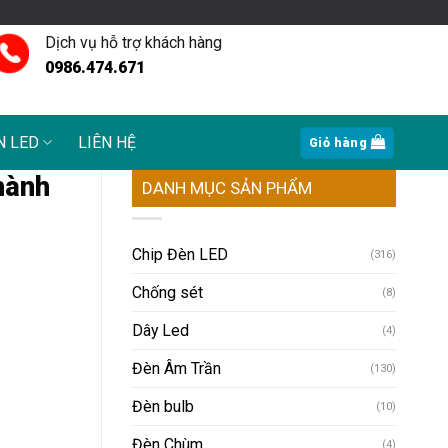
Dịch vụ hỗ trợ khách hàng
0986.474.671
N LED
LIÊN HỆ
Giỏ hàng
hành
DANH MỤC SẢN PHẨM
Chip Đèn LED
(316)
Chống sét
(8)
Dây Led
(4)
Đèn Âm Trần
(130)
Đèn bulb
(10)
Đèn Chùm
(4)