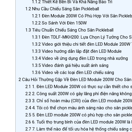
1.1.2
Thiết Kế Bền Bỉ Và Khả Năng Bảo Trì
1.2
Nhu Cầu Chiếu Sáng Sân Pickleball
1.2.1
Đèn Module 200W Có Phù Hợp Với Sân Pickleb
1.2.2
So Sánh Với Đèn 150W
1.3
Tiêu Chuẩn Chiếu Sáng Cho Sân Pickleball
1.3.1
Đèn TDLF-MKH200: Lựa Chọn Lý Tưởng Cho S
1.3.2
Video giới thiệu chi tiết đèn LED Module 200W
1.3.3
Video hướng dẫn lắp đặt đèn LED Module
1.3.4
Video về ứng dụng đèn LED trong nhà xưởng
1.3.5
Video đánh giá hiệu suất ánh sáng
1.3.6
Video về các loại đèn LED chiếu sáng
2
Câu Hỏi Thường Gặp Về Đèn LED Module 200W Cho Sân P
2.1
1. Đèn LED Module 200W có thực sự cần thiết cho sâ
2.2
2. Công suất 200W có gây lãng phí điện năng không
2.3
3. Chỉ số hoàn màu (CRI) của đèn LED module 200W
2.4
4. Tôi có thể chọn màu ánh sáng nào cho sân pickle
2.5
5. Đèn LED module 200W có phù hợp cho sân pickleb
2.6
6. Tuổi thọ trung bình của đèn LED module 200W là
2.7
7. Làm thế nào để tối ưu hóa hệ thống chiếu sáng c