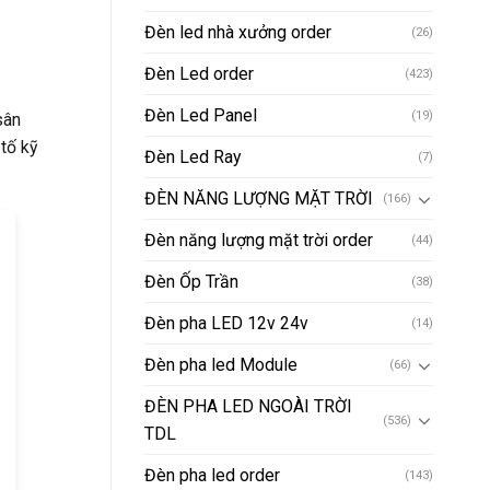
Đèn led nhà xưởng order
(26)
Đèn Led order
(423)
Đèn Led Panel
(19)
sân
tố kỹ
Đèn Led Ray
(7)
ĐÈN NĂNG LƯỢNG MẶT TRỜI
(166)
Đèn năng lượng mặt trời order
(44)
Đèn Ốp Trần
(38)
Đèn pha LED 12v 24v
(14)
Đèn pha led Module
(66)
ĐÈN PHA LED NGOÀI TRỜI
(536)
TDL
Đèn pha led order
(143)