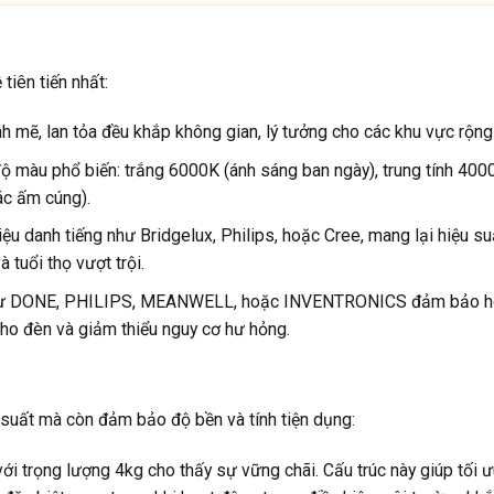
iên tiến nhất:
ẽ, lan tỏa đều khắp không gian, lý tưởng cho các khu vực rộng 
ộ màu phổ biến: trắng 6000K (ánh sáng ban ngày), trung tính 4000
ác ấm cúng).
u danh tiếng như Bridgelux, Philips, hoặc Cree, mang lại hiệu su
 tuổi thọ vượt trội.
 từ DONE, PHILIPS, MEANWELL, hoặc INVENTRONICS đảm bảo h
 cho đèn và giảm thiểu nguy cơ hư hỏng.
suất mà còn đảm bảo độ bền và tính tiện dụng:
trọng lượng 4kg cho thấy sự vững chãi. Cấu trúc này giúp tối ư