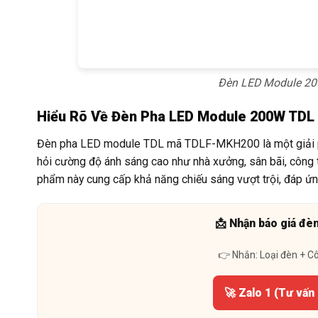
Đèn LED Module 20
Hiểu Rõ Về Đèn Pha LED Module 200W TDL
Đèn pha LED module TDL mã TDLF-MKH200 là một giải phá
hỏi cường độ ánh sáng cao như nhà xưởng, sân bãi, công
phẩm này cung cấp khả năng chiếu sáng vượt trội, đáp ứn
📩 Nhận báo giá đè
👉 Nhắn: Loại đèn + C
🚀 Zalo 1 (Tư vấn