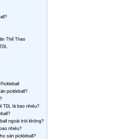
all?
ân Thể Thao
 TDL
ickleball
n pickleball?
?
 TDL là bao nhiêu?
ball?
all ngoài trời không?
 bao nhiêu?
ho sân pickleball?