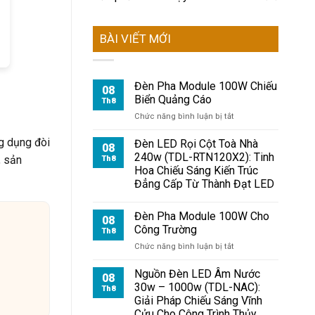
BÀI VIẾT MỚI
Đèn Pha Module 100W Chiếu
08
Biển Quảng Cáo
Th8
ở
Chức năng bình luận bị tắt
Đèn
Pha
g dụng đòi
Đèn LED Rọi Cột Toà Nhà
08
Module
240w (TDL-RTN120X2): Tinh
, sản
Th8
100W
Hoa Chiếu Sáng Kiến Trúc
Chiếu
Đẳng Cấp Từ Thành Đạt LED
Biển
Quảng
Cáo
Đèn Pha Module 100W Cho
08
Công Trường
Th8
ở
Chức năng bình luận bị tắt
Đèn
Pha
Nguồn Đèn LED Âm Nước
08
Module
30w – 1000w (TDL-NAC):
Th8
100W
Giải Pháp Chiếu Sáng Vĩnh
Cho
Cửu Cho Công Trình Thủy