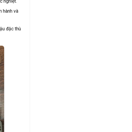
c nghiệt.
n hành và
hậu đặc thù