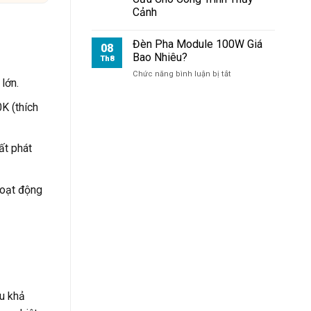
Công
Cảnh
Trường
Đèn Pha Module 100W Giá
08
Bao Nhiêu?
Th8
ở
Chức năng bình luận bị tắt
lớn.
Đèn
Pha
K (thích
Module
100W
Giá
Bao
ất phát
Nhiêu?
oạt động
u khả