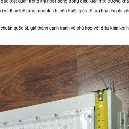
, đặc biệt quan trọng khi hoạt động trong điều kiện môi trường khắ
 và thay thế từng module khi cần thiết, giúp tối ưu hóa chi phí vậ
huẩn quốc tế, giá thành cạnh tranh và phù hợp với điều kiện khí 