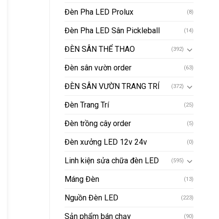
Đèn Pha LED Prolux
(8)
Đèn Pha LED Sân Pickleball
(14)
ĐÈN SÂN THỂ THAO
(392)
Đèn sân vườn order
(63)
ĐÈN SÂN VƯỜN TRANG TRÍ
(372)
Đèn Trang Trí
(25)
Đèn trồng cây order
(5)
Đèn xưởng LED 12v 24v
(0)
Linh kiện sửa chữa đèn LED
(595)
Máng Đèn
(13)
Nguồn Đèn LED
(223)
Sản phẩm bán chạy
(90)