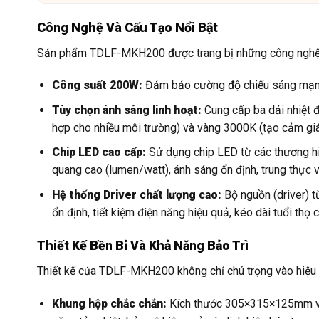
Công Nghệ Và Cấu Tạo Nổi Bật
Sản phẩm TDLF-MKH200 được trang bị những công nghệ t
Công suất 200W:
Đảm bảo cường độ chiếu sáng mạnh m
Tùy chọn ánh sáng linh hoạt:
Cung cấp ba dải nhiệt đ
hợp cho nhiều môi trường) và vàng 3000K (tạo cảm gi
Chip LED cao cấp:
Sử dụng chip LED từ các thương hiệ
quang cao (lumen/watt), ánh sáng ổn định, trung thực và
Hệ thống Driver chất lượng cao:
Bộ nguồn (driver)
ổn định, tiết kiệm điện năng hiệu quả, kéo dài tuổi thọ
Thiết Kế Bền Bỉ Và Khả Năng Bảo Trì
Thiết kế của TDLF-MKH200 không chỉ chú trọng vào hiệu 
Khung hộp chắc chắn:
Kích thước 305×315×125mm với 