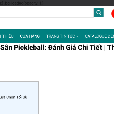
Skip
s;} .bg-loaded{opacity: 1;}
to
content
I THIỆU
CỬA HÀNG
TRANG TIN TỨC
CATALOGUE ĐÈ
n Pickleball: Đánh Giá Chi Tiết | T
Lựa Chọn Tối Ưu