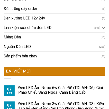
Đèn trồng cây order
(5)
Đèn xưởng LED 12v 24v
(0)
Linh kiện sửa chữa đèn LED
(595)
Máng Đèn
(13)
Nguồn Đèn LED
(223)
Sản phẩm bán chạy
(90)
BÀI VIẾT MỚI
Đèn LED Âm Nước 6w Chân Đế (TDLAN-D6): Giải
07
Pháp Chiếu Sáng Ngoại Cảnh Đẳng Cấp
Th8
Đèn LED Âm Nước 3w Chân Đế (TDLAN-D3): Kiến
07
Tạo Vẻ Đẹp Đẳng Cấp Cho Không Gian Vọng Nước
Th8