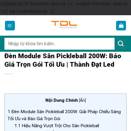
.bg{opacity: 0; transition: opacity 1s; -webkit-transition: opacity
Skip
1s;} .bg-loaded{opacity: 1;}
to
content
Tìm
kiếm:
Đèn Module Sân Pickleball 200W: Báo
Giá Trọn Gói Tối Ưu | Thành Đạt Led
Nội Dung Chính
[
Ẩn
]
1
Đèn Module Sân Pickleball 200W: Giải Pháp Chiếu Sáng
Tối Ưu và Báo Giá Trọn Gói
1.1
Hiệu Năng Vượt Trội Cho Sân Pickleball