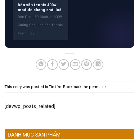
Đèn sân tennis 400w
module chống chói loá
Đèn Pha LED Module 400W
Chống Chói Loá Sân Tennis
This entry was posted in
Tin tức
. Bookmark the
permalink
.
[devwp_posts_related]
DANH MỤC SẢN PHẨM