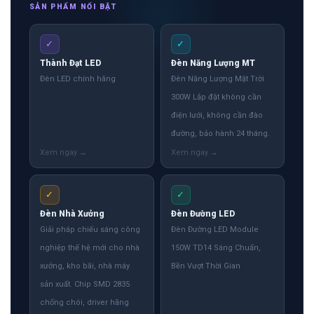
SẢN PHẨM NỔI BẬT
✓
✓
Thành Đạt LED
Đèn Năng Lượng MT
Đèn LED chính hãng
Đèn Năng Lượng Mặt Trời
300W Lắp đặt không cần
điện lưới, không cần đào
đường, bảo hành 24 tháng.
✓
✓
Đèn Nhà Xưởng
Đèn Đường LED
Giải pháp chiếu sáng công
Đèn Đường LED Module
nghiệp thế hệ mới cho nhà
150W TD14 Sáng Chuẩn,
xưởng, kho bãi, nhà máy
Bền Vượt Thời Gian
sản xuất. Chip SMD 2835
chống chói, driver hãng