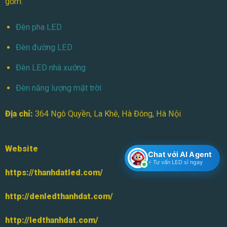
gồm:
Đèn pha LED
Đèn đường LED
Đèn LED nhà xưởng
Đèn năng lượng mặt trời
Địa chỉ:
364 Ngô Quyền, La Khê, Hà Đông, Hà Nội
Website
Chat với AI Agent
⚡ Tư vấn LED sỉ ngay
https://thanhdatled.com/
http://denledthanhdat.com/
http://ledthanhdat.com/