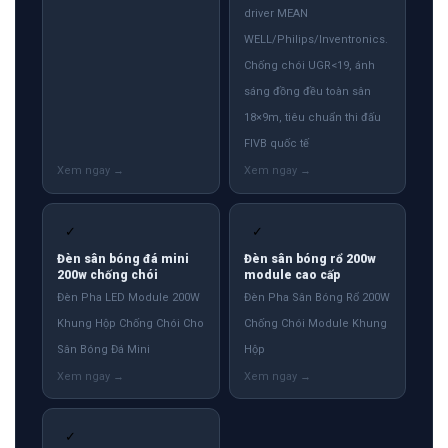
driver MEAN
WELL/Philips/Inventronics.
Chống chói UGR<19, ánh
sáng đồng đều toàn sân
18×9m, tiêu chuẩn thi đấu
FIVB quốc tế
✓
✓
Đèn sân bóng đá mini
Đèn sân bóng rổ 200w
200w chống chói
module cao cấp
Đèn Pha LED Module 200W
Đèn Pha Sân Bóng Rổ 200W
Khung Hộp Chống Chói Cho
Chống Chói Module Khung
Sân Bóng Đá Mini
Hộp
✓