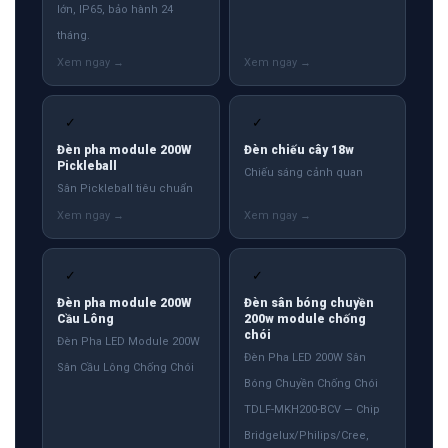
lớn, IP65, bảo hành 24
tháng.
✓
✓
Đèn pha module 200W
Đèn chiếu cây 18w
Pickleball
Chiếu sáng cảnh quan
Sân Pickleball tiêu chuẩn
✓
✓
Đèn pha module 200W
Đèn sân bóng chuyền
Cầu Lông
200w module chống
chói
Đèn Pha LED Module 200W
Đèn Pha LED 200W Sân
Sân Cầu Lông Chống Chói
Bóng Chuyền Chống Chói
TDLF-MKH200-BCV — Chip
Bridgelux/Philips/Cree,