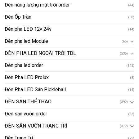
Đèn năng lượng mặt trời order
(44)
Đèn Ốp Trần
(38)
Đèn pha LED 12v 24v
(14)
Đèn pha led Module
(66)
ĐÈN PHA LED NGOÀI TRỜI TDL
(536)
Đèn pha led order
(143)
Đèn Pha LED Prolux
(8)
Đèn Pha LED Sân Pickleball
(14)
ĐÈN SÂN THỂ THAO
(392)
Đèn sân vườn order
(63)
ĐÈN SÂN VƯỜN TRANG TRÍ
(372)
Đèn Trang Trí
(25)