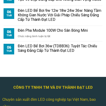
Đèn LED Bể Bơi 9w 12w 18w 24w 36w: Nâng Tầm
06
Không Gian Nước Với Giải Pháp Chiếu Sáng Đẳng
Th8
Cấp Từ Thành Đạt LED
Đèn Pha Module 100W Cho Sân Bóng Mini
06
Th8
ở
Chức năng bình luận bị tắt
Đèn
Pha
Đèn LED Bể Bơi 36w (TDBB36): Tuyệt Tác Chiếu
06
Module
Sáng Đẳng Cấp Từ Thành Đạt LED
Th8
100W
Cho
Sân
Bóng
Mini
CÔNG TY TNHH TM VÀ DV THÀNH ĐẠT LED
Chuyên sản xuất đèn LED công nghiệp tại Việt Nam, bao