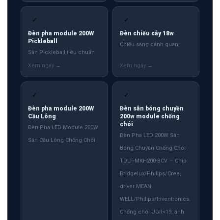
✓
✓
Đèn pha module 200W
Đèn chiếu cây 18w
Pickleball
Chiếu sáng cảnh quan
Sân Pickleball tiêu chuẩn
✓
✓
Đèn pha module 200W
Đèn sân bóng chuyền
Cầu Lông
200w module chống
chói
Đèn Pha LED Module 200W
Đèn Pha LED 200W Sân
Sân Cầu Lông Chống Chói
Bóng Chuyền Chống Chói
TDLF-MKH200-BCV — Chip
Bridgelux/Philips/Cree,
driver MEAN
WELL/Philips/Inventronics.
Chống chói UGR<19, ánh