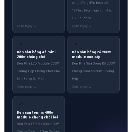
sáng đồng đều toàn sân
18×9m, tiêu chuẩn thi đấu
FIVB quốc tế
✓
✓
Đèn sân bóng đá mini
Đèn sân bóng rổ 200w
200w chống chói
module cao cấp
Đèn Pha LED Module 200W
Đèn Pha Sân Bóng Rổ 200W
Khung Hộp Chống Chói Cho
Chống Chói Module Khung
Sân Bóng Đá Mini
Hộp
✓
Đèn sân tennis 400w
module chống chói loá
Đèn Pha LED Module 400W
Chống Chói Loá Sân Tennis