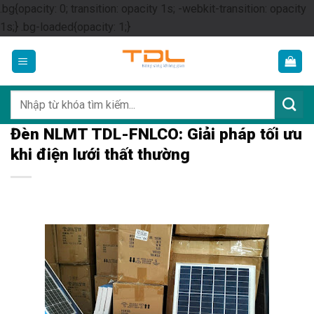
.bg{opacity: 0; transition: opacity 1s; -webkit-transition: opacity
Skip
1s;} .bg-loaded{opacity: 1;}
to
content
Tìm
kiếm:
Đèn NLMT TDL-FNLCO: Giải pháp tối ưu
khi điện lưới thất thường