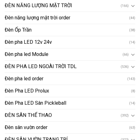
ĐÈN NĂNG LƯỢNG MẶT TRỜI
(166)
Đèn năng lượng mặt trời order
(44)
Đèn Ốp Trần
(38)
Đèn pha LED 12v 24v
(14)
Đèn pha led Module
(66)
ĐÈN PHA LED NGOÀI TRỜI TDL
(536)
Đèn pha led order
(143)
Đèn Pha LED Prolux
(8)
Đèn Pha LED Sân Pickleball
(14)
ĐÈN SÂN THỂ THAO
(392)
Đèn sân vườn order
(63)
ĐÈN SÂN VƯỜN TRANG TRÍ
(372)