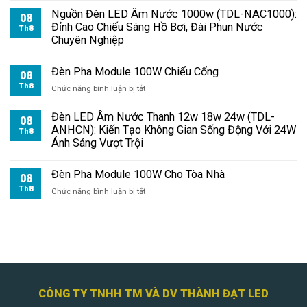
Pha
Nguồn Đèn LED Âm Nước 1000w (TDL-NAC1000):
08
Module
Đỉnh Cao Chiếu Sáng Hồ Bơi, Đài Phun Nước
Th8
100W
Chuyên Nghiệp
Cho
Sân
Đèn Pha Module 100W Chiếu Cổng
Vườn
08
Th8
ở
Chức năng bình luận bị tắt
Đèn
Pha
Đèn LED Âm Nước Thanh 12w 18w 24w (TDL-
08
Module
ANHCN): Kiến Tạo Không Gian Sống Động Với 24W
Th8
100W
Ánh Sáng Vượt Trội
Chiếu
Cổng
Đèn Pha Module 100W Cho Tòa Nhà
08
Th8
ở
Chức năng bình luận bị tắt
Đèn
Pha
Module
100W
Cho
Tòa
Nhà
CÔNG TY TNHH TM VÀ DV THÀNH ĐẠT LED