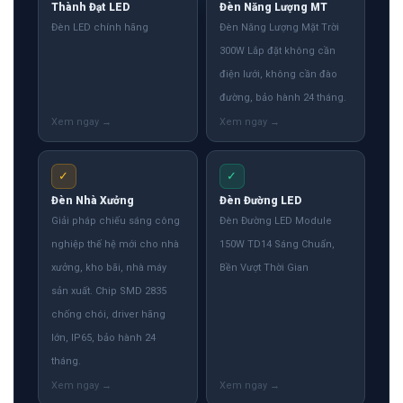
Thành Đạt LED
Đèn Năng Lượng MT
Đèn LED chính hãng
Đèn Năng Lượng Mặt Trời
300W Lắp đặt không cần
điện lưới, không cần đào
đường, bảo hành 24 tháng.
✓
✓
Đèn Nhà Xưởng
Đèn Đường LED
Giải pháp chiếu sáng công
Đèn Đường LED Module
nghiệp thế hệ mới cho nhà
150W TD14 Sáng Chuẩn,
xưởng, kho bãi, nhà máy
Bền Vượt Thời Gian
sản xuất. Chip SMD 2835
chống chói, driver hãng
lớn, IP65, bảo hành 24
tháng.