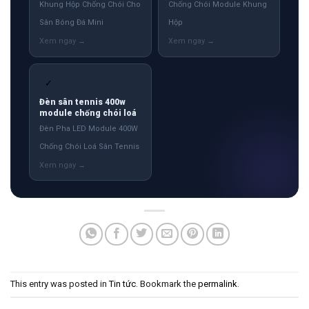
Khung Hộp Chống Chói Cho
Chống Chói Module Khung
Sân Bóng Đá Mini
Hộp
✓
Đèn sân tennis 400w
module chống chói loá
Đèn Pha LED Module 400W
Chống Chói Loá Sân Tennis
This entry was posted in
Tin tức
. Bookmark the
permalink
.