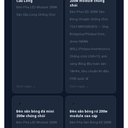
Cầu Lông
200w module chống
chói
Đèn Pha LED Module 200W
Đèn Pha LED 200W Sân
Sân Cầu Lông Chống Chói
Bóng Chuyền Chống Chói
TDLF-MKH200-BCV — Chip
Bridgelux/Philips/Cree,
driver MEAN
WELL/Philips/Inventronics.
Chống chói UGR<19, ánh
sáng đồng đều toàn sân
18×9m, tiêu chuẩn thi đấu
FIVB quốc tế
✓
✓
Đèn sân bóng đá mini
Đèn sân bóng rổ 200w
200w chống chói
module cao cấp
Đèn Pha LED Module 200W
Đèn Pha Sân Bóng Rổ 200W