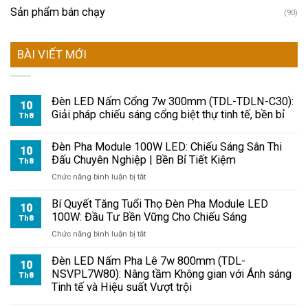
Sản phẩm bán chạy
(90)
BÀI VIẾT MỚI
Đèn LED Nấm Cổng 7w 300mm (TDL-TDLN-C30):
10
Giải pháp chiếu sáng cổng biệt thự tinh tế, bền bỉ
Th8
Đèn Pha Module 100W LED: Chiếu Sáng Sân Thi
10
Đấu Chuyên Nghiệp | Bền Bỉ Tiết Kiệm
Th8
ở
Chức năng bình luận bị tắt
Đèn
Pha
Bí Quyết Tăng Tuổi Thọ Đèn Pha Module LED
10
Module
100W: Đầu Tư Bền Vững Cho Chiếu Sáng
Th8
100W
ở
Chức năng bình luận bị tắt
LED:
Bí
Chiếu
Quyết
Đèn LED Nấm Pha Lê 7w 800mm (TDL-
Sáng
10
Tăng
NSVPL7W80): Nâng tầm Không gian với Ánh sáng
Th8
Sân
Tuổi
Tinh tế và Hiệu suất Vượt trội
Thi
Thọ
Đấu
Đèn