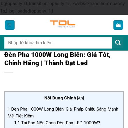
.bg{opacity: 0; transition: opacity 1s; -webkit-transition: opacity
Skip
1s;} .bg-loaded{opacity: 1;}
to
content
Tìm
kiếm:
Đèn Pha 1000W Long Biên: Giá Tốt,
Chính Hãng | Thành Đạt Led
Nội Dung Chính
[
Ẩn
]
1
Đèn Pha 1000W Long Biên: Giải Pháp Chiếu Sáng Mạnh
Mẽ, Tiết Kiệm
1.1
Tại Sao Nên Chọn Đèn Pha LED 1000W?