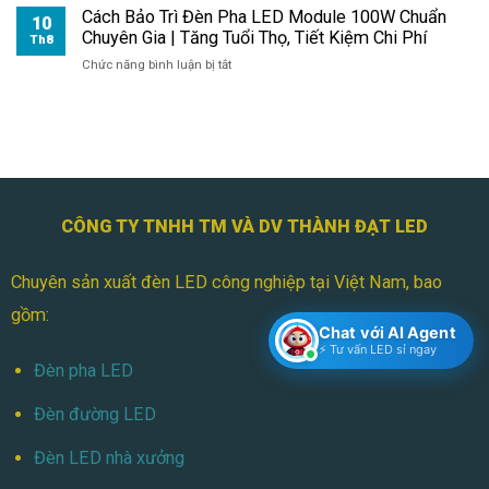
Chuyên
Cách Bảo Trì Đèn Pha LED Module 100W Chuẩn
Pha
10
Nghiệp
Chuyên Gia | Tăng Tuổi Thọ, Tiết Kiệm Chi Phí
Module
Th8
|
LED
ở
Chức năng bình luận bị tắt
Bền
100W:
Cách
Bỉ
Đầu
Bảo
Tiết
Tư
Trì
Kiệm
Bền
Đèn
Vững
Pha
Cho
LED
Chiếu
Module
Sáng
100W
CÔNG TY TNHH TM VÀ DV THÀNH ĐẠT LED
Chuẩn
Chuyên
Chuyên sản xuất đèn LED công nghiệp tại Việt Nam, bao
Gia
|
gồm:
Tăng
Chat với AI Agent
Tuổi
⚡ Tư vấn LED sỉ ngay
Thọ,
Đèn pha LED
Tiết
Kiệm
Đèn đường LED
Chi
Phí
Đèn LED nhà xưởng