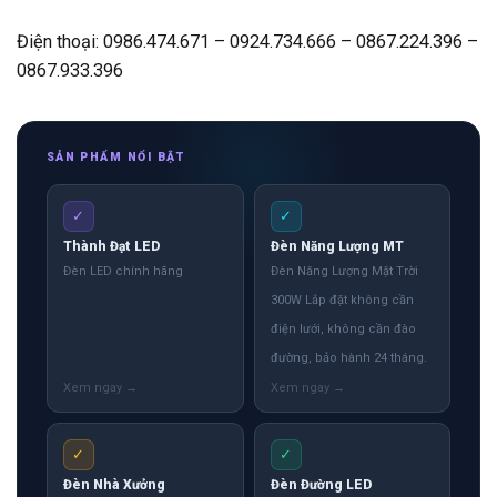
Điện thoại: 0986.474.671 – 0924.734.666 – 0867.224.396 –
0867.933.396
SẢN PHẨM NỔI BẬT
✓
✓
Thành Đạt LED
Đèn Năng Lượng MT
Đèn LED chính hãng
Đèn Năng Lượng Mặt Trời
300W Lắp đặt không cần
điện lưới, không cần đào
đường, bảo hành 24 tháng.
✓
✓
Đèn Nhà Xưởng
Đèn Đường LED