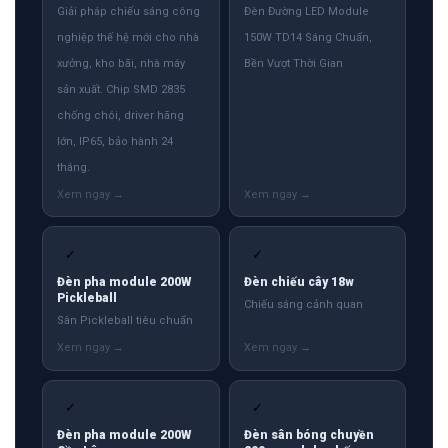
Giải pháp chiếu sáng công
Đèn Đường LED Module
nghiệp thế hệ mới cho nhà
150W TD14 Sáng Chuẩn,
xưởng, kho bãi, nhà máy
Bền Vượt Thời Gian
sản xuất. Chip SMD 2835
chống chói, driver hãng
lớn, IP65, bảo hành 24
tháng.
✓
✓
Đèn pha module 200W
Đèn chiếu cây 18w
Pickleball
Chiếu sáng cảnh quan
Sân Pickleball tiêu chuẩn
✓
✓
Đèn pha module 200W
Đèn sân bóng chuyền