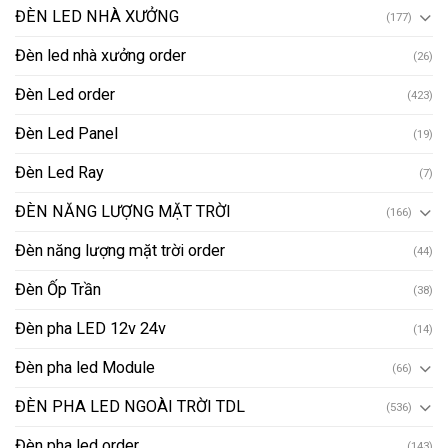
ĐÈN LED NHÀ XƯỞNG
(177)
Đèn led nhà xưởng order
(26)
Đèn Led order
(423)
Đèn Led Panel
(19)
Đèn Led Ray
(7)
ĐÈN NĂNG LƯỢNG MẶT TRỜI
(166)
Đèn năng lượng mặt trời order
(44)
Đèn Ốp Trần
(38)
Đèn pha LED 12v 24v
(14)
Đèn pha led Module
(66)
ĐÈN PHA LED NGOÀI TRỜI TDL
(536)
Đèn pha led order
(143)