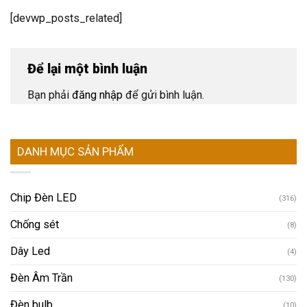
[devwp_posts_related]
Để lại một bình luận
Bạn phải
đăng nhập
để gửi bình luận.
DANH MỤC SẢN PHẨM
Chip Đèn LED
(316)
Chống sét
(8)
Dây Led
(4)
Đèn Âm Trần
(130)
Đèn bulb
(10)