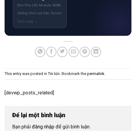
Đèn Pha LED Module 400W
Chống Chói Loá Sân Tennis
This entry was posted in
Tin tức
. Bookmark the
permalink
.
[devwp_posts_related]
Để lại một bình luận
Bạn phải
đăng nhập
để gửi bình luận.