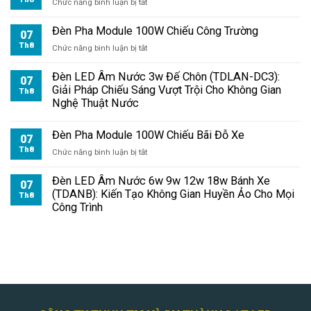
ở
Chức năng bình luận bị tắt
Đèn
Pha
Đèn Pha Module 100W Chiếu Công Trường
07
Module
Th8
ở
Chức năng bình luận bị tắt
100W
Đèn
Chiếu
Pha
Đèn LED Âm Nước 3w Đế Chôn (TDLAN-DC3):
Biển
07
Module
Giải Pháp Chiếu Sáng Vượt Trội Cho Không Gian
Quảng
Th8
100W
Nghệ Thuật Nước
Cáo
Chiếu
Công
Đèn Pha Module 100W Chiếu Bãi Đỗ Xe
Trường
07
Th8
ở
Chức năng bình luận bị tắt
Đèn
Pha
Đèn LED Âm Nước 6w 9w 12w 18w Bánh Xe
07
Module
(TDANB): Kiến Tạo Không Gian Huyền Ảo Cho Mọi
Th8
100W
Công Trình
Chiếu
Bãi
Đỗ
Xe