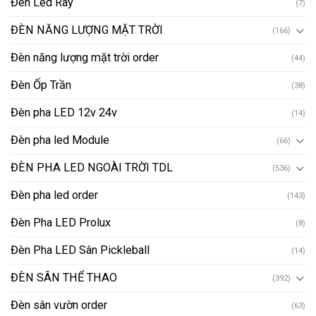
Đèn Led Ray
(7)
ĐÈN NĂNG LƯỢNG MẶT TRỜI
(166)
Đèn năng lượng mặt trời order
(44)
Đèn Ốp Trần
(38)
Đèn pha LED 12v 24v
(14)
Đèn pha led Module
(66)
ĐÈN PHA LED NGOÀI TRỜI TDL
(536)
Đèn pha led order
(143)
Đèn Pha LED Prolux
(8)
Đèn Pha LED Sân Pickleball
(14)
ĐÈN SÂN THỂ THAO
(392)
Đèn sân vườn order
(63)