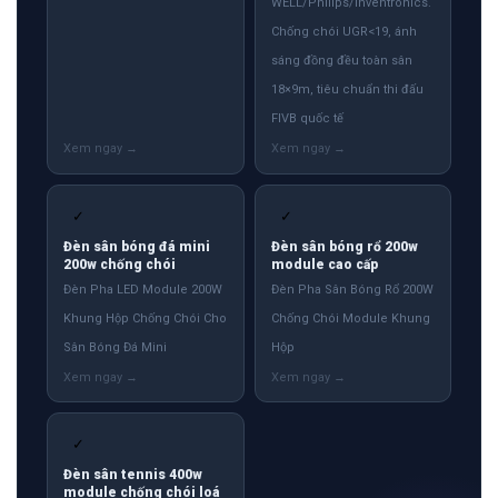
WELL/Philips/Inventronics.
Chống chói UGR<19, ánh
sáng đồng đều toàn sân
18×9m, tiêu chuẩn thi đấu
FIVB quốc tế
✓
✓
Đèn sân bóng đá mini
Đèn sân bóng rổ 200w
200w chống chói
module cao cấp
Đèn Pha LED Module 200W
Đèn Pha Sân Bóng Rổ 200W
Khung Hộp Chống Chói Cho
Chống Chói Module Khung
Sân Bóng Đá Mini
Hộp
✓
Đèn sân tennis 400w
module chống chói loá