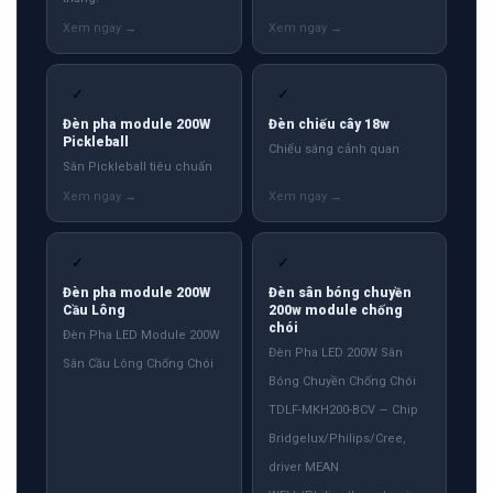
✓
✓
Đèn pha module 200W
Đèn chiếu cây 18w
Pickleball
Chiếu sáng cảnh quan
Sân Pickleball tiêu chuẩn
✓
✓
Đèn pha module 200W
Đèn sân bóng chuyền
Cầu Lông
200w module chống
chói
Đèn Pha LED Module 200W
Đèn Pha LED 200W Sân
Sân Cầu Lông Chống Chói
Bóng Chuyền Chống Chói
TDLF-MKH200-BCV — Chip
Bridgelux/Philips/Cree,
driver MEAN