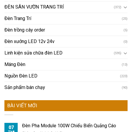
ĐÈN SÂN VƯỜN TRANG TRÍ
(372)
Đèn Trang Trí
(25)
Đèn trồng cây order
(5)
Đèn xưởng LED 12v 24v
(0)
Linh kiện sửa chữa đèn LED
(595)
Máng Đèn
(13)
Nguồn Đèn LED
(223)
Sản phẩm bán chạy
(90)
BÀI VIẾT MỚI
Đèn Pha Module 100W Chiếu Biển Quảng Cáo
07
Th8