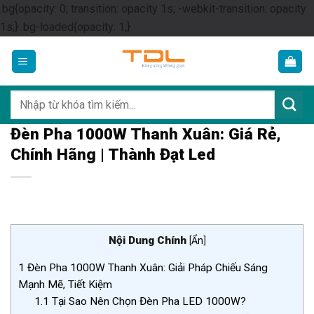
.bg{opacity: 0; transition: opacity 1s; -webkit-transition: opacity
Skip
1s;} .bg-loaded{opacity: 1;}
to
content
Tìm
kiếm:
Đèn Pha 1000W Thanh Xuân: Giá Rẻ,
Chính Hãng | Thành Đạt Led
Nội Dung Chính
[
Ẩn
]
1
Đèn Pha 1000W Thanh Xuân: Giải Pháp Chiếu Sáng
Mạnh Mẽ, Tiết Kiệm
1.1
Tại Sao Nên Chọn Đèn Pha LED 1000W?