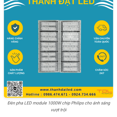
Đèn pha LED module 1000W chip Philips cho ánh sáng
vượt trội