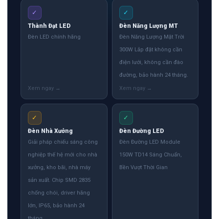
✓
✓
Thành Đạt LED
Đèn Năng Lượng MT
Đèn LED chính hãng
Đèn Năng Lượng Mặt Trời
300W Lắp đặt không cần
điện lưới, không cần đào
đường, bảo hành 24 tháng.
✓
✓
Đèn Nhà Xưởng
Đèn Đường LED
Giải pháp chiếu sáng công
Đèn Đường LED Module
nghiệp thế hệ mới cho nhà
150W TD14 Sáng Chuẩn,
xưởng, kho bãi, nhà máy
Bền Vượt Thời Gian
sản xuất. Chip SMD 2835
chống chói, driver hãng
lớn, IP65, bảo hành 24
tháng.