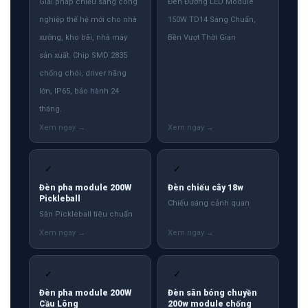
Giải pháp chiếu sáng công
Đèn Đường LED Module
nghiệp thế hệ mới cho nhà
150W TD14 Sáng Chuẩn,
xưởng, kho bãi, nhà máy
Bền Vượt Thời Gian
sản xuất. Chip SMD 2835
chống chói, driver hãng
lớn, IP65, bảo hành 24
tháng.
✓
✓
Đèn pha module 200W
Đèn chiếu cây 18w
Pickleball
Chiếu sáng cảnh quan
Sân Pickleball tiêu chuẩn
✓
✓
Đèn pha module 200W
Đèn sân bóng chuyền
Cầu Lông
200w module chống