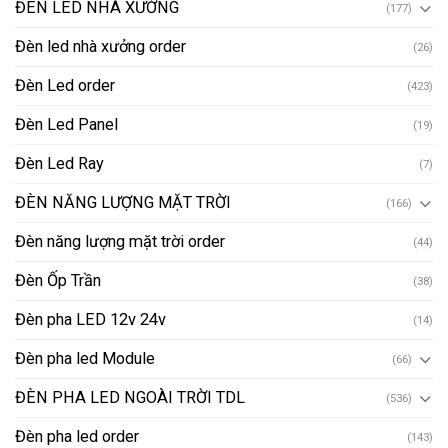
ĐÈN LED NHÀ XƯỞNG
(177)
Đèn led nhà xưởng order
(26)
Đèn Led order
(423)
Đèn Led Panel
(19)
Đèn Led Ray
(7)
ĐÈN NĂNG LƯỢNG MẶT TRỜI
(166)
Đèn năng lượng mặt trời order
(44)
Đèn Ốp Trần
(38)
Đèn pha LED 12v 24v
(14)
Đèn pha led Module
(66)
ĐÈN PHA LED NGOÀI TRỜI TDL
(536)
Đèn pha led order
(143)