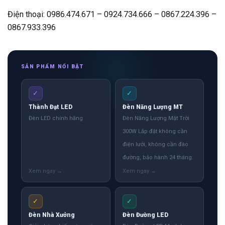
Điện thoại: 0986.474.671 – 0924.734.666 – 0867.224.396 –
0867.933.396
SẢN PHẨM NỔI BẬT
✓
✓
Thành Đạt LED
Đèn Năng Lượng MT
Đèn LED chính hãng
Đèn Năng Lượng Mặt Trời
300W Lắp đặt không cần
điện lưới, không cần đào
đường, bảo hành 24 tháng.
✓
✓
Đèn Nhà Xưởng
Đèn Đường LED