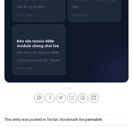
Sân Bóng Đá Mini
Hộp
✓
Đèn sân tennis 400w
module chống chói loá
Đèn Pha LED Module 400W
Chống Chói Loá Sân Tennis
This entry was posted in
Tin tức
. Bookmark the
permalink
.