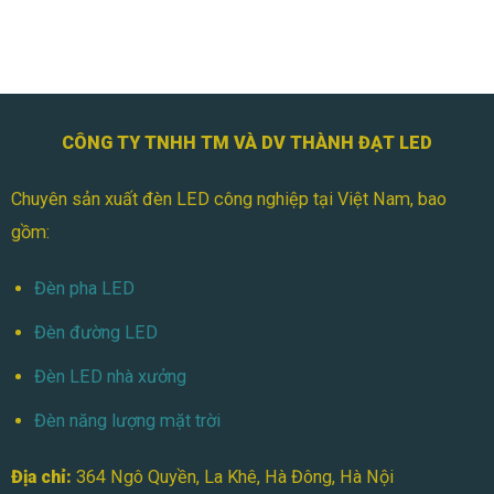
Cho
Pha
Nhà
Module
Xưởng
100W
Cho
Sân
Bóng
Đá
CÔNG TY TNHH TM VÀ DV THÀNH ĐẠT LED
Mini
Chuyên sản xuất đèn LED công nghiệp tại Việt Nam, bao
gồm:
Đèn pha LED
Đèn đường LED
Đèn LED nhà xưởng
Đèn năng lượng mặt trời
Địa chỉ:
364 Ngô Quyền, La Khê, Hà Đông, Hà Nội