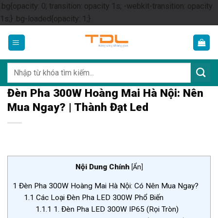
.bg{opacity: 0; transition: opacity 1s; -webkit-transition: opacity
Skip
1s;} .bg-loaded{opacity: 1;}
to
content
Tìm
kiếm:
Đèn Pha 300W Hoàng Mai Hà Nội: Nên
Mua Ngay? | Thành Đạt Led
Nội Dung Chính
[
Ẩn
]
1
Đèn Pha 300W Hoàng Mai Hà Nội: Có Nên Mua Ngay?
1.1
Các Loại Đèn Pha LED 300W Phổ Biến
1.1.1
1. Đèn Pha LED 300W IP65 (Rọi Tròn)