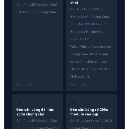
chói
Đèn Pha LED Module 200W
Đèn Pha LED 200W Sân
Sân Cầu Lông Chống Chói
Bóng Chuyền Chống Chói
TDLF-MKH200-BCV — Chip
Bridgelux/Philips/Cree,
driver MEAN
WELL/Philips/Inventronics.
Chống chói UGR<19, ánh
sáng đồng đều toàn sân
18×9m, tiêu chuẩn thi đấu
FIVB quốc tế
✓
✓
Đèn sân bóng đá mini
Đèn sân bóng rổ 200w
200w chống chói
module cao cấp
Đèn Pha LED Module 200W
Đèn Pha Sân Bóng Rổ 200W
Khung Hộp Chống Chói Cho
Chống Chói Module Khung