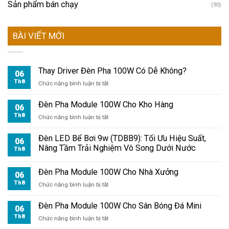
Sản phẩm bán chạy
(90)
BÀI VIẾT MỚI
Thay Driver Đèn Pha 100W Có Dễ Không?
06
Th8
ở
Chức năng bình luận bị tắt
Thay
Driver
Đèn Pha Module 100W Cho Kho Hàng
06
Đèn
Th8
ở
Chức năng bình luận bị tắt
Pha
Đèn
100W
Pha
Đèn LED Bể Bơi 9w (TDBB9): Tối Ưu Hiệu Suất,
Có
06
Module
Nâng Tầm Trải Nghiệm Vô Song Dưới Nước
Dễ
Th8
100W
Không?
Cho
Đèn Pha Module 100W Cho Nhà Xưởng
Kho
06
Hàng
Th8
ở
Chức năng bình luận bị tắt
Đèn
Pha
Đèn Pha Module 100W Cho Sân Bóng Đá Mini
06
Module
Th8
ở
Chức năng bình luận bị tắt
100W
Đèn