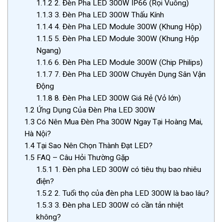
1.1.2
2. Đèn Pha LED 300W IP66 (Rọi Vuông)
1.1.3
3. Đèn Pha LED 300W Thấu Kính
1.1.4
4. Đèn Pha LED Module 300W (Khung Hộp)
1.1.5
5. Đèn Pha LED Module 300W (Khung Hộp
Ngang)
1.1.6
6. Đèn Pha LED Module 300W (Chip Philips)
1.1.7
7. Đèn Pha LED 300W Chuyên Dụng Sân Vận
Động
1.1.8
8. Đèn Pha LED 300W Giá Rẻ (Vỏ lớn)
1.2
Ứng Dụng Của Đèn Pha LED 300W
1.3
Có Nên Mua Đèn Pha 300W Ngay Tại Hoàng Mai,
Hà Nội?
1.4
Tại Sao Nên Chọn Thành Đạt LED?
1.5
FAQ – Câu Hỏi Thường Gặp
1.5.1
1. Đèn pha LED 300W có tiêu thụ bao nhiêu
điện?
1.5.2
2. Tuổi thọ của đèn pha LED 300W là bao lâu?
1.5.3
3. Đèn pha LED 300W có cần tản nhiệt
không?