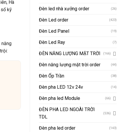
iên, Hà
Đèn led nhà xưởng order
 số kỹ
(26)
Đèn Led order
(423)
Đèn Led Panel
(19)
Đèn Led Ray
(7)
m năng
rội:
ĐÈN NĂNG LƯỢNG MẶT TRỜI
(166)
Đèn năng lượng mặt trời order
(44)
Đèn Ốp Trần
(38)
Đèn pha LED 12v 24v
(14)
Đèn pha led Module
(66)
ĐÈN PHA LED NGOÀI TRỜI
(536)
TDL
Đèn pha led order
(143)