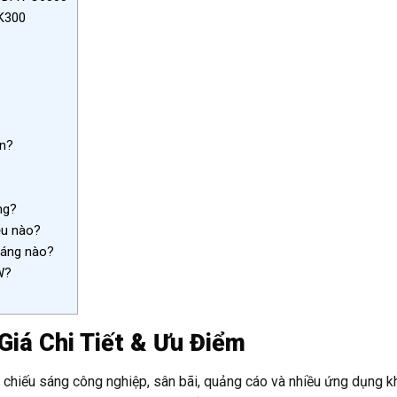
K300
ện?
ng?
ệu nào?
sáng nào?
W?
iá Chi Tiết & Ưu Điểm
chiếu sáng công nghiệp, sân bãi, quảng cáo và nhiều ứng dụng kh