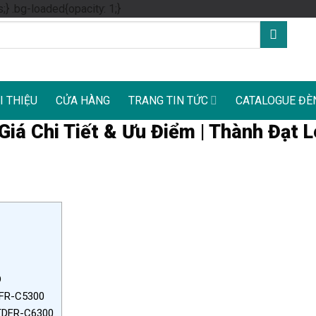
Skip
s;} .bg-loaded{opacity: 1;}
to
content
I THIỆU
CỬA HÀNG
TRANG TIN TỨC
CATALOGUE ĐÈ
iá Chi Tiết & Ưu Điểm | Thành Đạt 
D
DFR-C5300
 TDFR-C6300