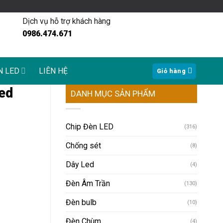
Dịch vụ hỗ trợ khách hàng
0986.474.671
N LED
LIÊN HỆ
Giỏ hàng
Led
DANH MỤC SẢN PHẨM
Chip Đèn LED
(316)
Chống sét
(8)
Dây Led
(4)
Đèn Âm Trần
(130)
Đèn bulb
(10)
Đèn Chùm
(4)