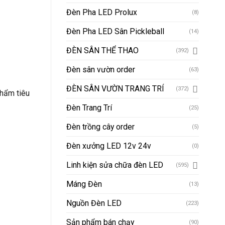
Đèn Pha LED Prolux
(8)
Đèn Pha LED Sân Pickleball
(14)
ĐÈN SÂN THỂ THAO
(392)
Đèn sân vườn order
(63)
ĐÈN SÂN VƯỜN TRANG TRÍ
(372)
phẩm tiêu
Đèn Trang Trí
(25)
Đèn trồng cây order
(5)
Đèn xưởng LED 12v 24v
(0)
Linh kiện sửa chữa đèn LED
(595)
Máng Đèn
(13)
Nguồn Đèn LED
(223)
Sản phẩm bán chạy
(90)