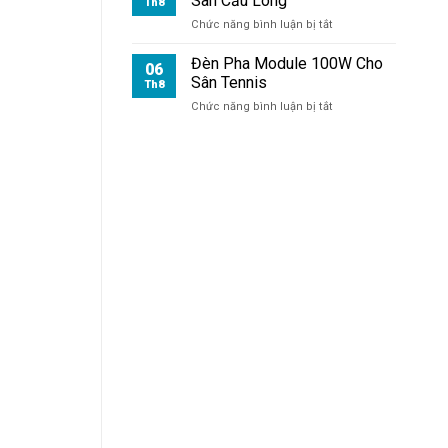
Sân Cầu Lông
Th8
ở
Chức năng bình luận bị tắt
Đèn
Pha
Đèn Pha Module 100W Cho
06
Module
Sân Tennis
Th8
100W
ở
Chức năng bình luận bị tắt
Cho
Đèn
Sân
Pha
Cầu
Module
Lông
100W
Cho
Sân
Tennis