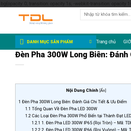
.bg{opacity: 0; transition: opacity 1s; -webkit-transition: opacity 1
Tìm
kiếm:
Trang chủ
GIỚ
DANH MỤC SẢN PHẨM
Đèn Pha 300W Long Biên: Đánh G
Nội Dung Chính
[
Ẩn
]
1
Đèn Pha 300W Long Biên: Đánh Giá Chi Tiết & Ưu Điểm
1.1
Tổng Quan Về Đèn Pha LED 300W
1.2
Các Loại Đèn Pha 300W Phổ Biến tại Thành Đạt LE
1.2.1
1. Đèn Pha LED 300W IP65 (Rọi Tròn) – Mã: T
1.2.2
2. Đèn Pha LED 300W IP66 (Rọi Vuông) – Mã: