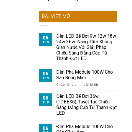
BÀI VIẾT MỚI
Đèn LED Bể Bơi 9w 12w 18w
06
24w 36w: Nâng Tầm Không
Th8
Gian Nước Với Giải Pháp
Chiếu Sáng Đẳng Cấp Từ
Thành Đạt LED
Đèn Pha Module 100W Cho
06
Sân Bóng Mini
Th8
ở
Chức năng bình luận bị tắt
Đèn
Pha
Đèn LED Bể Bơi 36w
06
Module
(TDBB36): Tuyệt Tác Chiếu
Th8
100W
Sáng Đẳng Cấp Từ Thành Đạt
Cho
LED
Sân
Bóng
Mini
Đèn Pha Module 100W Cho
06