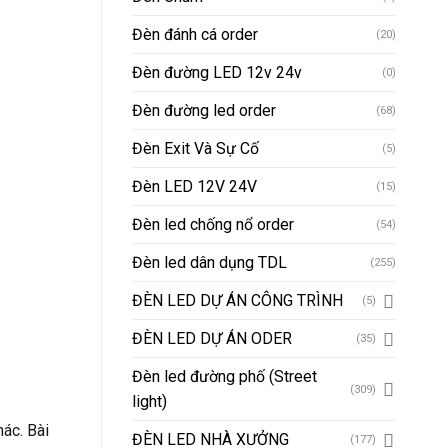
Đèn đánh cá order
(20)
Đèn đường LED 12v 24v
(0)
Đèn đường led order
(68)
Đèn Exit Và Sự Cố
(5)
Đèn LED 12V 24V
(15)
Đèn led chống nổ order
(54)
Đèn led dân dụng TDL
(255)
ĐÈN LED DỰ ÁN CÔNG TRÌNH
(5)
ĐÈN LED DỰ ÁN ODER
(35)
Đèn led đường phố (Street
(309)
light)
ác. Bài
ĐÈN LED NHÀ XƯỞNG
(177)