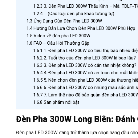
1.2.3
3. Đèn Pha LED 300W Thấu Kính – Mã: TDLF-T
1.2.4
… (Các loại đèn pha khác tương tự)
1.3
Ứng Dụng Của Đèn Pha LED 300W
1.4
Hướng Dẫn Lựa Chọn Đèn Pha LED 300W Phù Hợp
1.5
Video về đèn pha LED 300W
1.6
FAQ – Câu Hỏi Thường Gặp
1.6.1
1. Đèn pha LED 300W có tiêu thụ bao nhiêu đi
1.6.2
2. Tuổi thọ của đèn pha LED 300W là bao lâu?
1.6.3
3. Đèn pha LED 300W có cần tản nhiệt không?
1.6.4
4. Đèn pha LED 300W có an toàn cho mắt khô
1.6.5
5. Nên chọn đèn pha LED 300W của thương hi
1.6.6
6. Đèn pha LED 300W có những màu sắc ánh 
1.6.7
7. Làm thế nào để bảo quản đèn pha LED 300
1.6.8
Sản phẩm nổi bật
Đèn Pha 300W Long Biên: Đánh G
Đèn pha LED 300W đang trở thành lựa chọn hàng đầu cho 