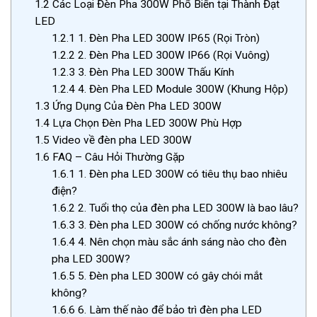
1.2
Các Loại Đèn Pha 300W Phổ Biến tại Thành Đạt
LED
1.2.1
1. Đèn Pha LED 300W IP65 (Rọi Tròn)
1.2.2
2. Đèn Pha LED 300W IP66 (Rọi Vuông)
1.2.3
3. Đèn Pha LED 300W Thấu Kính
1.2.4
4. Đèn Pha LED Module 300W (Khung Hộp)
1.3
Ứng Dụng Của Đèn Pha LED 300W
1.4
Lựa Chọn Đèn Pha LED 300W Phù Hợp
1.5
Video về đèn pha LED 300W
1.6
FAQ – Câu Hỏi Thường Gặp
1.6.1
1. Đèn pha LED 300W có tiêu thụ bao nhiêu
điện?
1.6.2
2. Tuổi thọ của đèn pha LED 300W là bao lâu?
1.6.3
3. Đèn pha LED 300W có chống nước không?
1.6.4
4. Nên chọn màu sắc ánh sáng nào cho đèn
pha LED 300W?
1.6.5
5. Đèn pha LED 300W có gây chói mắt
không?
1.6.6
6. Làm thế nào để bảo trì đèn pha LED