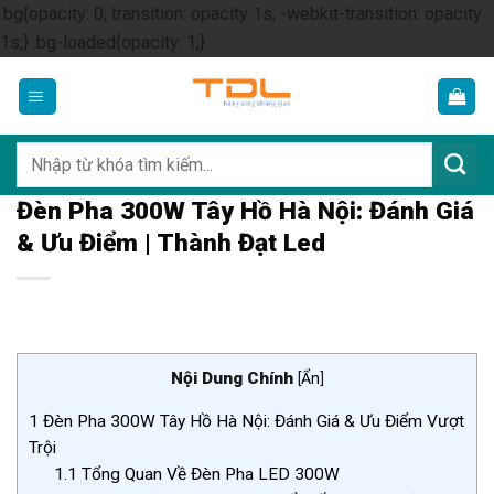
.bg{opacity: 0; transition: opacity 1s; -webkit-transition: opacity
Skip
1s;} .bg-loaded{opacity: 1;}
to
content
Tìm
kiếm:
Đèn Pha 300W Tây Hồ Hà Nội: Đánh Giá
& Ưu Điểm | Thành Đạt Led
Nội Dung Chính
[
Ẩn
]
1
Đèn Pha 300W Tây Hồ Hà Nội: Đánh Giá & Ưu Điểm Vượt
Trội
1.1
Tổng Quan Về Đèn Pha LED 300W