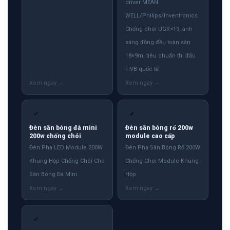
driver MEAN
WELL/Philips/Inventronics.
Chống chói UGR<19, ánh
sáng đồng đều toàn sân
18×9m, tiêu chuẩn thi đấu
FIVB quốc tế
✓
✓
Đèn sân bóng đá mini
Đèn sân bóng rổ 200w
200w chống chói
module cao cấp
Đèn Pha LED Module 200W
Đèn Pha Sân Bóng Rổ 200W
Khung Hộp Chống Chói Cho
Chống Chói Module Khung
Sân Bóng Đá Mini
Hộp
✓