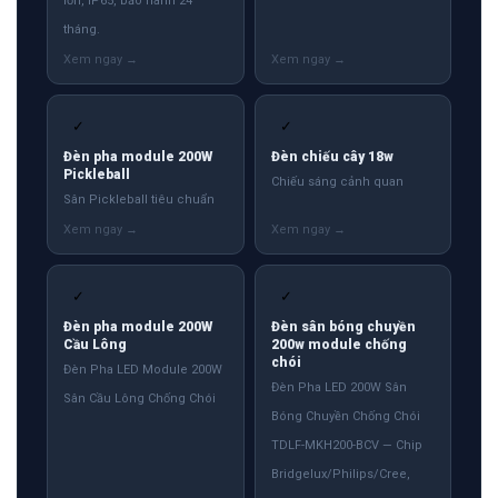
lớn, IP65, bảo hành 24
tháng.
✓
✓
Đèn pha module 200W
Đèn chiếu cây 18w
Pickleball
Chiếu sáng cảnh quan
Sân Pickleball tiêu chuẩn
✓
✓
Đèn pha module 200W
Đèn sân bóng chuyền
Cầu Lông
200w module chống
chói
Đèn Pha LED Module 200W
Đèn Pha LED 200W Sân
Sân Cầu Lông Chống Chói
Bóng Chuyền Chống Chói
TDLF-MKH200-BCV — Chip
Bridgelux/Philips/Cree,