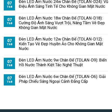
Đèn LED Âm Nước 24w Chân Đế (TDLAN-D24): Vũ
07
Điệu Ánh Sáng Tinh Tế Cho Không Gian Mặt Nước
Th8
Đèn LED Âm Nước 18w Chân Đế (TDLAN-D18):
07
Cường Độ Ánh Sáng Vượt Trội, Nâng Tầm Vẻ Đẹp
Th8
Không Gian Mặt Nước
Đèn LED Âm Nước 12w Chân Đế (TDLAN-D12):
07
Kiến Tạo Vẻ Đẹp Huyền Ảo Cho Không Gian Mặt
Th8
Nước
Đèn LED Âm Nước 9w Chân Đế (TDLAN-D9): Biến
07
Hồ Nước Thành Kiệt Tác Nghệ Thuật
Th8
Đèn LED Âm Nước 6w Chân Đế (TDLAN-D6): Giải
07
Pháp Chiếu Sáng Ngoại Cảnh Đẳng Cấp
Th8