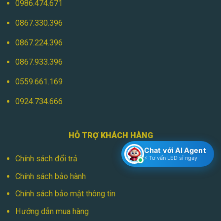
0986.474.671
0867.330.396
0867.224.396
0867.933.396
0559.661.169
0924.734.666
HỖ TRỢ KHÁCH HÀNG
Chat với AI Agent
Chính sách đổi trả
⚡ Tư vấn LED sỉ ngay
Chính sách bảo hành
Chính sách bảo mật thông tin
Hướng dẫn mua hàng