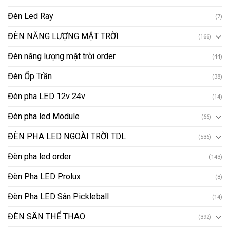
Đèn Led Ray
(7)
ĐÈN NĂNG LƯỢNG MẶT TRỜI
(166)
Đèn năng lượng mặt trời order
(44)
Đèn Ốp Trần
(38)
Đèn pha LED 12v 24v
(14)
Đèn pha led Module
(66)
ĐÈN PHA LED NGOÀI TRỜI TDL
(536)
Đèn pha led order
(143)
Đèn Pha LED Prolux
(8)
Đèn Pha LED Sân Pickleball
(14)
ĐÈN SÂN THỂ THAO
(392)