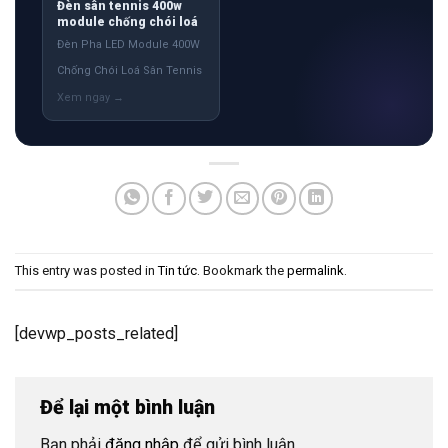
Đèn sân tennis 400w
module chống chói loá
Đèn Pha LED Module 400W
Chống Chói Loá Sân Tennis
This entry was posted in
Tin tức
. Bookmark the
permalink
.
[devwp_posts_related]
Để lại một bình luận
Bạn phải
đăng nhập
để gửi bình luận.