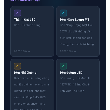
SẢN PHẨM NỔI BẬT
✓
✓
Thành Đạt LED
Đèn Năng Lượng MT
Đèn LED chính hãng
Đèn Năng Lượng Mặt Trời
300W Lắp đặt không cần
điện lưới, không cần đào
đường, bảo hành 24 tháng.
✓
✓
Đèn Nhà Xưởng
Đèn Đường LED
Giải pháp chiếu sáng công
Đèn Đường LED Module
nghiệp thế hệ mới cho nhà
150W TD14 Sáng Chuẩn,
xưởng, kho bãi, nhà máy
Bền Vượt Thời Gian
sản xuất. Chip SMD 2835
chống chói, driver hãng