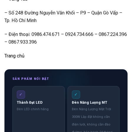
– Số 248 Đường Nguyễn Văn Khối – P.9 – Quận Gò Vấp –
Tp. Hồ Chí Minh
– Điện thoại: 0986.474.671 – 0924.734.666 – 0867.224.396
– 0867.933.396
Trang chủ
SẢN PHẨM NỔI BẬT
✓
✓
Thành Đạt LED
Đèn Năng Lượng MT
Đèn LED chính hãng
Đèn Năng Lượng Mặt Trời
300W Lắp đặt không cần
điện lưới, không cần đào