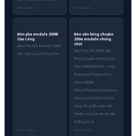
✓
✓
Đèn pha module 200W
Đèn sân bóng chuyền
Cầu Lông
200w module chống
chói
Đèn Pha LED Module 200W
Đèn Pha LED 200W Sân
Sân Cầu Lông Chống Chói
Bóng Chuyền Chống Chói
TDLF-MKH200-BCV — Chip
Bridgelux/Philips/Cree,
driver MEAN
WELL/Philips/Inventronics.
Chống chói UGR<19, ánh
sáng đồng đều toàn sân
18×9m, tiêu chuẩn thi đấu
FIVB quốc tế