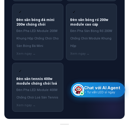
✓
✓
Đèn sân bóng đá mini
Đèn sân bóng rổ 200w
200w chống chói
module cao cấp
Đèn Pha LED Module 200W
Đèn Pha Sân Bóng Rổ 200W
Khung Hộp Chống Chói Cho
Chống Chói Module Khung
Sân Bóng Đá Mini
Hộp
✓
Đèn sân tennis 400w
module chống chói loá
Chat với AI Agent
Đèn Pha LED Module 400W
⚡ Tư vấn LED sỉ ngay
Chống Chói Loá Sân Tennis