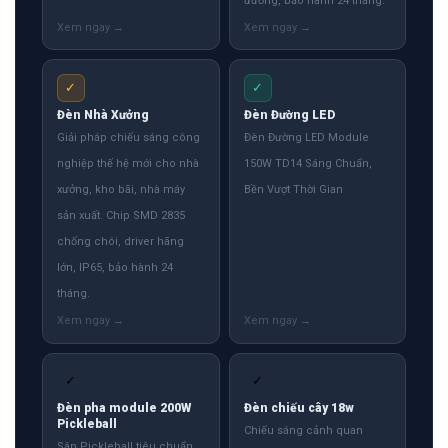
đường, bảo hành 24 tháng.
✓
✓
Đèn Nhà Xưởng
Đèn Đường LED
Giải pháp chiếu sáng công
Đèn Đường LED Module
nghiệp thế hệ mới cho nhà
150W TD14 Sáng Chuẩn,
xưởng, kho bãi, nhà máy
Bền Vượt Thời Gian
sản xuất. Chip SMD 2835
chống chói, driver hãng
lớn, IP65, bảo hành 24
tháng.
✓
✓
Đèn pha module 200W
Đèn chiếu cây 18w
Pickleball
Chiếu sáng cảnh quan
Sân Pickleball tiêu chuẩn