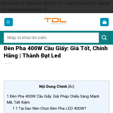
.bg{opacity: 0; transition: opacity 1s; -webkit-transition: opacity
Skip
1s;} .bg-loaded{opacity: 1;}
to
content
Tìm
kiếm:
Đèn Pha 400W Cầu Giấy: Giá Tốt, Chính
Hãng | Thành Đạt Led
Nội Dung Chính
[
Ẩn
]
1
Đèn Pha 400W Cầu Giấy: Giải Pháp Chiếu Sáng Mạnh
Mẽ, Tiết Kiệm
1.1
Tại Sao Nên Chọn Đèn Pha LED 400W?