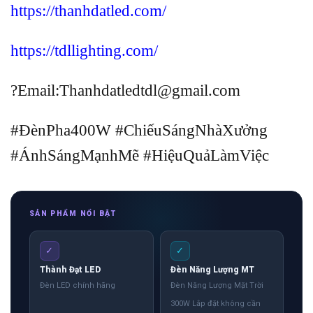
https://thanhdatled.com/
https://tdllighting.com/
?Email:Thanhdatledtdl@gmail.com
#ĐènPha400W #ChiếuSángNhàXưởng
#ÁnhSángMạnhMẽ #HiệuQuảLàmViệc
SẢN PHẨM NỔI BẬT
✓
✓
Thành Đạt LED
Đèn Năng Lượng MT
Đèn LED chính hãng
Đèn Năng Lượng Mặt Trời
300W Lắp đặt không cần