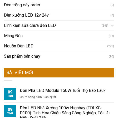
Đèn trồng cây order
(5)
Đèn xưởng LED 12v 24v
(0)
Linh kiện sửa chữa đèn LED
(595)
Máng Đèn
(13)
Nguồn Đèn LED
(223)
Sản phẩm bán chạy
(90)
BÀI VIẾT MỚI
Đèn Pha LED Module 150W Tuổi Thọ Bao Lâu?
09
Th8
ở
Chức năng bình luận bị tắt
Đèn
Pha
Đèn LED Nhà Xưởng 100w Highbay (TDLXC-
09
LED
D100): Tinh Hoa Chiếu Sáng Công Nghiệp, Tối Ưu
Th8
Module
Hiệu Suất 25%