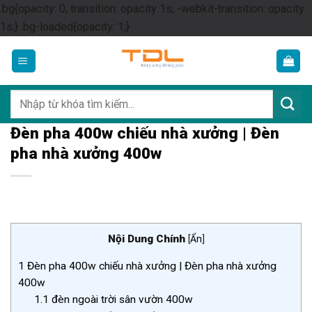
.bg{opacity: 0; transition: opacity 1s; -webkit-transition: opacity
Skip
1s;} .bg-loaded{opacity: 1;}
to
content
Tìm
kiếm:
Đèn pha 400w chiếu nhà xưởng | Đèn
pha nhà xưởng 400w
Nội Dung Chính
[
Ẩn
]
1
Đèn pha 400w chiếu nhà xưởng | Đèn pha nhà xưởng
400w
1.1
đèn ngoài trời sân vườn 400w