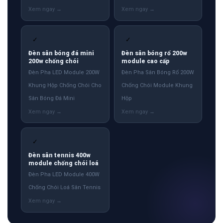
✓
✓
Đèn sân bóng đá mini
Đèn sân bóng rổ 200w
200w chống chói
module cao cấp
Đèn Pha LED Module 200W
Đèn Pha Sân Bóng Rổ 200W
Khung Hộp Chống Chói Cho
Chống Chói Module Khung
Sân Bóng Đá Mini
Hộp
✓
Đèn sân tennis 400w
module chống chói loá
Đèn Pha LED Module 400W
Chống Chói Loá Sân Tennis