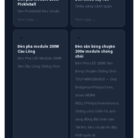
Pickleball
Chiếu sáng cảnh quan
Sân Pickleball tiêu chuẩn
✓
✓
Đèn pha module 200W
Đèn sân bóng chuyền
Cầu Lông
200w module chống
chói
Đèn Pha LED Module 200W
Đèn Pha LED 200W Sân
Sân Cầu Lông Chống Chói
Bóng Chuyền Chống Chói
TDLF-MKH200-BCV — Chip
Bridgelux/Philips/Cree,
driver MEAN
WELL/Philips/Inventronics.
Chống chói UGR<19, ánh
sáng đồng đều toàn sân
18×9m, tiêu chuẩn thi đấu
FIVB quốc tế