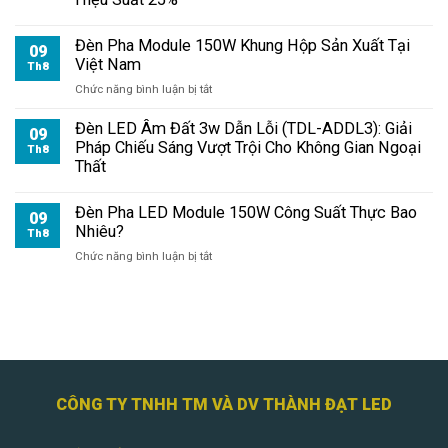
150W
Tuổi
Đèn Pha Module 150W Khung Hộp Sản Xuất Tại
Thọ
09
Việt Nam
Bao
Th8
Lâu?
ở
Chức năng bình luận bị tắt
Đèn
Pha
Đèn LED Âm Đất 3w Dẫn Lỗi (TDL-ADDL3): Giải
09
Module
Pháp Chiếu Sáng Vượt Trội Cho Không Gian Ngoại
Th8
150W
Thất
Khung
Hộp
Đèn Pha LED Module 150W Công Suất Thực Bao
Sản
09
Nhiêu?
Xuất
Th8
Tại
ở
Chức năng bình luận bị tắt
Việt
Đèn
Nam
Pha
LED
Module
150W
Công
Suất
Thực
CÔNG TY TNHH TM VÀ DV THÀNH ĐẠT LED
Bao
Nhiêu?