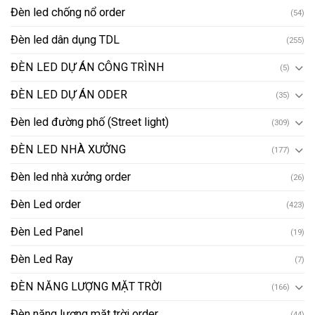
Đèn led chống nổ order
(54)
Đèn led dân dụng TDL
(255)
ĐÈN LED DỰ ÁN CÔNG TRÌNH
(5)
ĐÈN LED DỰ ÁN ODER
(35)
Đèn led đường phố (Street light)
(309)
ĐÈN LED NHÀ XƯỞNG
(177)
Đèn led nhà xưởng order
(26)
Đèn Led order
(423)
Đèn Led Panel
(19)
Đèn Led Ray
(7)
ĐÈN NĂNG LƯỢNG MẶT TRỜI
(166)
Đèn năng lượng mặt trời order
(44)