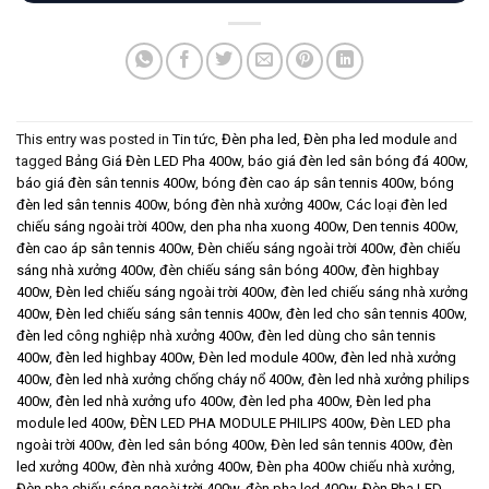
This entry was posted in
Tin tức
,
Đèn pha led
,
Đèn pha led module
and
tagged
Bảng Giá Đèn LED Pha 400w
,
báo giá đèn led sân bóng đá 400w
,
báo giá đèn sân tennis 400w
,
bóng đèn cao áp sân tennis 400w
,
bóng
đèn led sân tennis 400w
,
bóng đèn nhà xưởng 400w
,
Các loại đèn led
chiếu sáng ngoài trời 400w
,
den pha nha xuong 400w
,
Den tennis 400w
,
đèn cao áp sân tennis 400w
,
Đèn chiếu sáng ngoài trời 400w
,
đèn chiếu
sáng nhà xưởng 400w
,
đèn chiếu sáng sân bóng 400w
,
đèn highbay
400w
,
Đèn led chiếu sáng ngoài trời 400w
,
đèn led chiếu sáng nhà xưởng
400w
,
Đèn led chiếu sáng sân tennis 400w
,
đèn led cho sân tennis 400w
,
đèn led công nghiệp nhà xưởng 400w
,
đèn led dùng cho sân tennis
400w
,
đèn led highbay 400w
,
Đèn led module 400w
,
đèn led nhà xưởng
400w
,
đèn led nhà xưởng chống cháy nổ 400w
,
đèn led nhà xưởng philips
400w
,
đèn led nhà xưởng ufo 400w
,
đèn led pha 400w
,
Đèn led pha
module led 400w
,
ĐÈN LED PHA MODULE PHILIPS 400w
,
Đèn LED pha
ngoài trời 400w
,
đèn led sân bóng 400w
,
Đèn led sân tennis 400w
,
đèn
led xưởng 400w
,
đèn nhà xưởng 400w
,
Đèn pha 400w chiếu nhà xưởng
,
Đèn pha chiếu sáng ngoài trời 400w
,
đèn pha led 400w
,
Đèn Pha LED