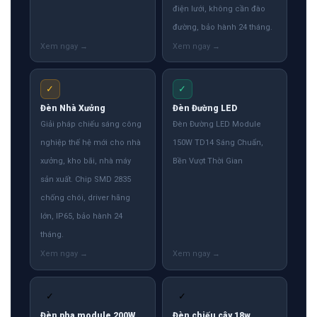
điện lưới, không cần đào
đường, bảo hành 24 tháng.
✓
✓
Đèn Nhà Xưởng
Đèn Đường LED
Giải pháp chiếu sáng công
Đèn Đường LED Module
nghiệp thế hệ mới cho nhà
150W TD14 Sáng Chuẩn,
xưởng, kho bãi, nhà máy
Bền Vượt Thời Gian
sản xuất. Chip SMD 2835
chống chói, driver hãng
lớn, IP65, bảo hành 24
tháng.
✓
✓
Đèn pha module 200W
Đèn chiếu cây 18w