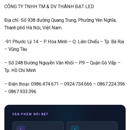
CÔNG TY TNHH TM & DV THÀNH ĐẠT LED
Địa chỉ:-Số 938 đường Quang Trung, Phường Yên Nghĩa,
Thành phố Hà Nội, Việt Nam.
-91 Phước Lý 14 – P. Hòa Minh – Q. Liên Chiểu – Tp. Bà Rịa
– Vũng Tàu
– Số 248 Đường Nguyễn Văn Khối – P.9 – Quận Gò Vấp –
Tp. Hồ Chí Minh
– Điện thoại: 0986.474.671 – 0924.734.666 – 0867.224.396
– 0867.933.396
SẢN PHẨM NỔI BẬT
✓
✓