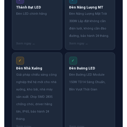
Thành Đạt LED
Đèn Năng Lượng MT
Đèn LED chính hãng
Đèn Năng Lượng Mặt Trời
300W Lắp đặt không cần
điện lưới, không cần đào
đường, bảo hành 24 tháng.
✓
✓
Đèn Nhà Xưởng
Đèn Đường LED
Giải pháp chiếu sáng công
Đèn Đường LED Module
nghiệp thế hệ mới cho nhà
150W TD14 Sáng Chuẩn,
xưởng, kho bãi, nhà máy
Bền Vượt Thời Gian
sản xuất. Chip SMD 2835
chống chói, driver hãng
lớn, IP65, bảo hành 24
tháng.