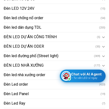
Đèn LED 12V 24V
(15)
Đèn led chống nổ order
(54)
Đèn led dân dụng TDL
(255)
ĐÈN LED DỰ ÁN CÔNG TRÌNH
(5)
ĐÈN LED DỰ ÁN ODER
(35)
Đèn led đường phố (Street light)
(309)
ĐÈN LED NHÀ XƯỞNG
(177)
Chat với AI Agent
Đèn led nhà xưởng order
(26)
⚡ Tư vấn LED sỉ ngay
Đèn Led order
(423)
Đèn Led Panel
(19)
Đèn Led Ray
(7)