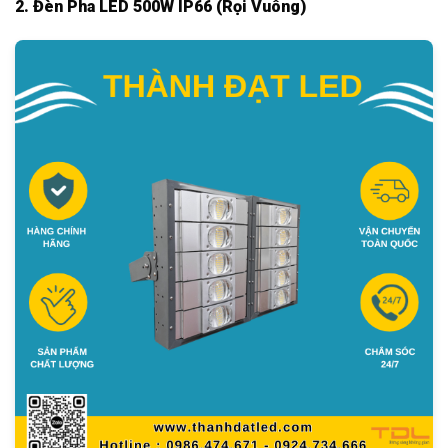
2. Đèn Pha LED 500W IP66 (Rọi Vuông)