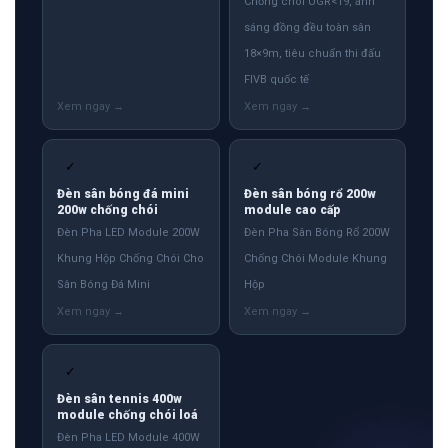
Chống chói UGR<19, ánh
sáng đồng đều toàn sân
18×9m, tiêu chuẩn thi đấu
FIVB quốc tế
✓
✓
Đèn sân bóng đá mini
Đèn sân bóng rổ 200w
200w chống chói
module cao cấp
Đèn Pha LED Module 200W
Đèn Pha Sân Bóng Rổ 200W
Khung Hộp Chống Chói Cho
Chống Chói Module Khung
Sân Bóng Đá Mini
Hộp
✓
Đèn sân tennis 400w
module chống chói loá
Đèn Pha LED Module 400W