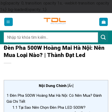
.bg{opacity: 0; transition: opacity 1s; -webkit-transition: opacity
Skip
1s;} .bg-loaded{opacity: 1;}
to
content
Tìm
kiếm:
Đèn Pha 500W Hoàng Mai Hà Nội: Nên
Mua Loại Nào? | Thành Đạt Led
Nội Dung Chính
[
Ẩn
]
1
Đèn Pha 500W Hoàng Mai Hà Nội: Có Nên Mua? Đánh
Giá Chi Tiết
1.1
Tại Sao Nên Chọn Đèn Pha LED 500W?