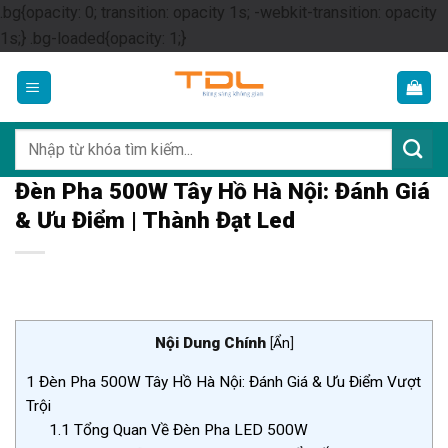
.bg{opacity: 0; transition: opacity 1s; -webkit-transition: opacity
Skip
1s;} .bg-loaded{opacity: 1;}
to
content
Tìm
kiếm:
Đèn Pha 500W Tây Hồ Hà Nội: Đánh Giá
& Ưu Điểm | Thành Đạt Led
Nội Dung Chính
[
Ẩn
]
1
Đèn Pha 500W Tây Hồ Hà Nội: Đánh Giá & Ưu Điểm Vượt
Trội
1.1
Tổng Quan Về Đèn Pha LED 500W