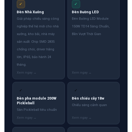
✓
✓
Đèn Nhà Xưởng
Đèn Đường LED
Giải pháp chiếu sáng công
Đèn Đường LED Module
nghiệp thế hệ mới cho nhà
150W TD14 Sáng Chuẩn,
xưởng, kho bãi, nhà máy
Bền Vượt Thời Gian
sản xuất. Chip SMD 2835
chống chói, driver hãng
lớn, IP65, bảo hành 24
tháng.
✓
✓
Đèn pha module 200W
Đèn chiếu cây 18w
Pickleball
Chiếu sáng cảnh quan
Sân Pickleball tiêu chuẩn