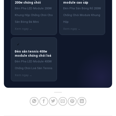
200w chống chói
module cao cấp
Đèn Pha LED Module 200W
Đèn Pha Sân Bóng Rổ 200W
Khung Hộp Chống Chói Cho
Chống Chói Module Khung
Sân Bóng Đá Mini
Hộp
✓
Đèn sân tennis 400w
module chống chói loá
Đèn Pha LED Module 400W
Chống Chói Loá Sân Tennis