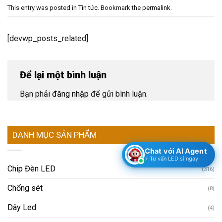
This entry was posted in
Tin tức
. Bookmark the
permalink
.
[devwp_posts_related]
Để lại một bình luận
Bạn phải
đăng nhập
để gửi bình luận.
DANH MỤC SẢN PHẨM
Chat với AI Agent
⚡ Tư vấn LED sỉ ngay
Chip Đèn LED
(316)
Chống sét
(8)
Dây Led
(4)