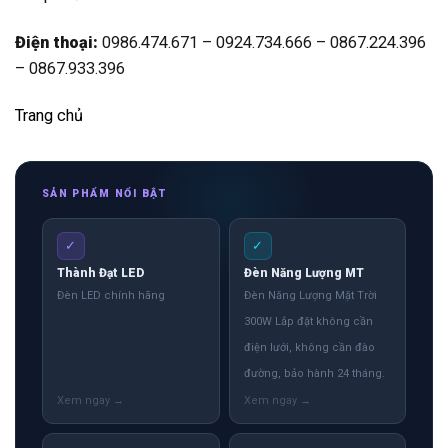
Điện thoại:
0986.474.671 – 0924.734.666 – 0867.224.396
– 0867.933.396
Trang chủ
SẢN PHẨM NỔI BẬT
✓
✓
Thành Đạt LED
Đèn Năng Lượng MT
Đèn LED chính hãng
Đèn Năng Lượng Mặt Trời
300W Lắp đặt không cần
điện lưới, không cần đào
đường, bảo hành 24 tháng.