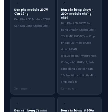
✓
✓
Đèn pha module 200W
Đèn sân bóng chuyền
Cầu Lông
200w module chống
chói
Đèn Pha LED Module 200W
Đèn Pha LED 200W Sân
Sân Cầu Lông Chống Chói
Bóng Chuyền Chống Chói
TDLF-MKH200-BCV — Chip
Bridgelux/Philips/Cree,
driver MEAN
WELL/Philips/Inventronics.
Chống chói UGR<19, ánh
sáng đồng đều toàn sân
18×9m, tiêu chuẩn thi đấu
FIVB quốc tế
✓
✓
Đèn sân bóng đá mini
Đèn sân bóng rổ 200w