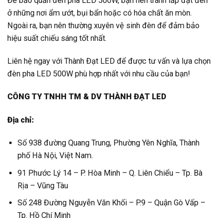
Để bảo quản đèn pha LED 500W, bạn nên tránh lắp đặt đèn
ở những nơi ẩm ướt, bụi bẩn hoặc có hóa chất ăn mòn.
Ngoài ra, bạn nên thường xuyên vệ sinh đèn để đảm bảo
hiệu suất chiếu sáng tốt nhất.
Liên hệ ngay với Thành Đạt LED để được tư vấn và lựa chọn
đèn pha LED 500W phù hợp nhất với nhu cầu của bạn!
CÔNG TY TNHH TM & DV THÀNH ĐẠT LED
Địa chỉ:
Số 938 đường Quang Trung, Phường Yên Nghĩa, Thành
phố Hà Nội, Việt Nam.
91 Phước Lý 14 – P. Hòa Minh – Q. Liên Chiểu – Tp. Bà
Rịa – Vũng Tàu
Số 248 Đường Nguyễn Văn Khối – P.9 – Quận Gò Vấp –
Tp. Hồ Chí Minh